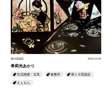
第16回認定
2024-10-25
希莉光あかり
生活雑貨・文具
倉敷市
第１６回認定
えぇもん