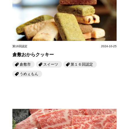
第16回認定
2024-10-25
倉敷おからクッキー
倉敷市
スイーツ
第１６回認定
うめぇもん