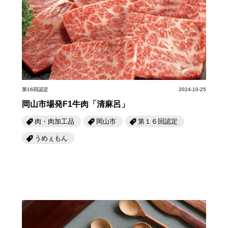
第16回認定
2024-10-25
岡山市場発F1牛肉「清麻呂」
肉・肉加工品
岡山市
第１６回認定
うめぇもん