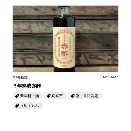
第16回認定
2024-10-25
３年熟成赤酢
調味料・油
真庭市
第１６回認定
うめぇもん