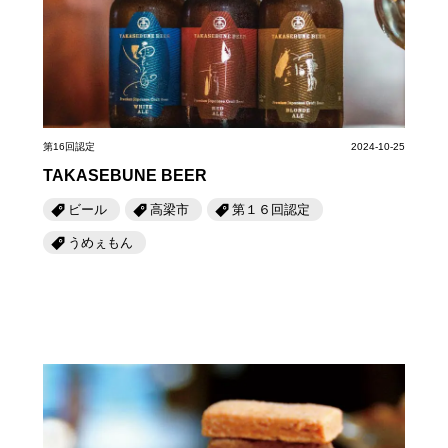
第6回
瀬戸内市/備前市/和気町/赤磐市
第5回
津山市/鏡野町/吉備中央町/久米南町/美咲町
せとうちの果実 チューハイ
第4回
倉敷市/玉野市/浅口市/里庄町
第3回
尾道市/福山市/笠岡市/府中市
第2回
真庭市/新庄村
第1回
新見市/高梁市/総社市/井原市/矢掛町
第16回認定
2024-10-25
ふるさとあっ晴れ認定とは
デジタルカタログ
TAKASEBUNE BEER
ビール
高梁市
第１６回認定
うめぇもん