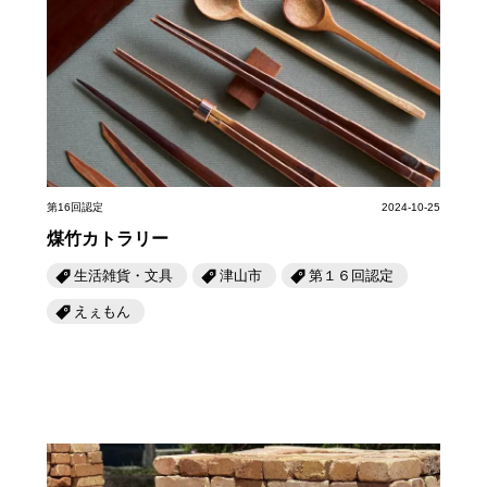
第16回認定
2024-10-25
煤竹カトラリー
生活雑貨・文具
津山市
第１６回認定
えぇもん