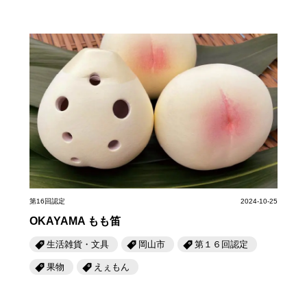
第16回認定
2024-10-25
OKAYAMA もも笛
生活雑貨・文具
岡山市
第１６回認定
果物
えぇもん