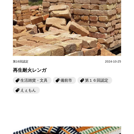
第16回認定
2024-10-25
再生耐火レンガ
生活雑貨・文具
備前市
第１６回認定
えぇもん