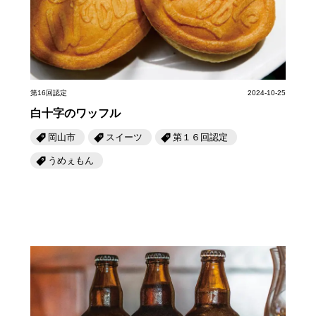
岡山海苔シリーズ
ふるさとあっ晴れ認定
ふるさと散歩
みんなのドーナツ
TRAIN
人・もの・こと
観光列車
ふるさとあっ晴れ認定
岡山育ちのアイスバー
あの駅この駅
ABOUT
Urara
第16回認定
2024-10-25
マップ・一覧から探す
せとうちの果実 清涼飲料水
JR岡山の地域共生
白十字のワッフル
おのえきTIMES
カテゴリー・タグ・キーワードから探す
SAKU美SAKU楽
雑貨シリーズ
岡山市
スイーツ
第１６回認定
ふるさとおこしプロジェクトとは
SETOUCHI TRAIN
第16回
Re：
第15回
未来へつなぐ人
恋するジャージー 瀬戸田レモン
うめぇもん
活動内容
La Malle de Bois
第14回
持続と進化
第13回
せとうちの海を育む山々
蒜山ショコラ
地酒列車
第12回
挑戦
第11回
せとうち
蒜山ショコラクッキーズ
スローライフ列車
第10回
岡山・備後の果物
第9回
岡山・備後のうめぇもん
せとうちのおいしいシリーズ
第8回
岡山市
第7回
美作市/西粟倉村/奈義町/勝央町
生スフレ ふわり～ぬ