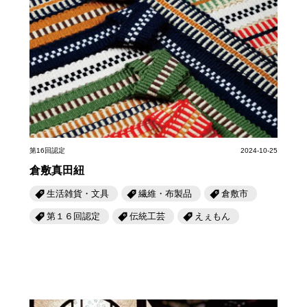
第16回認定
2024-10-25
倉敷真田紐
生活雑貨・文具
繊維・布製品
倉敷市
第１６回認定
伝統工芸
えぇもん