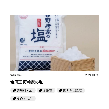
第16回認定
2024-10-25
塩田王 野﨑家の塩
調味料・油
倉敷市
第１６回認定
うめぇもん