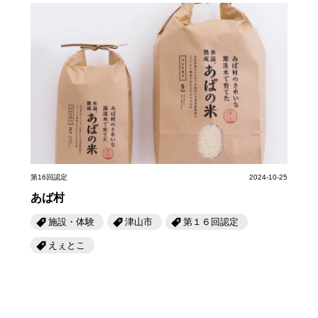
第16回認定
2024-10-25
あば村
施設・体験
津山市
第１６回認定
えぇとこ