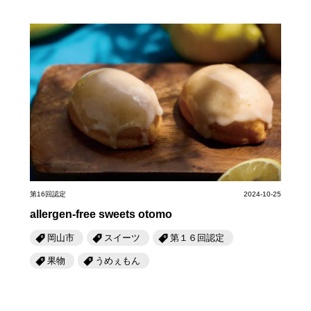
第16回認定
2024-10-25
allergen-free sweets otomo
岡山市
スイーツ
第１６回認定
果物
うめぇもん