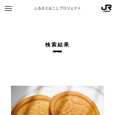
ふるさとおこしプロジェクト
検索結果
NEWS
お知らせ
MAGAZINE
地域のよみもの
JR PREMIUM SELECT SETOUCHI
ふるさと図鑑
JR西日本グループのおみやげ開発
ふるさと文庫
CATALOG