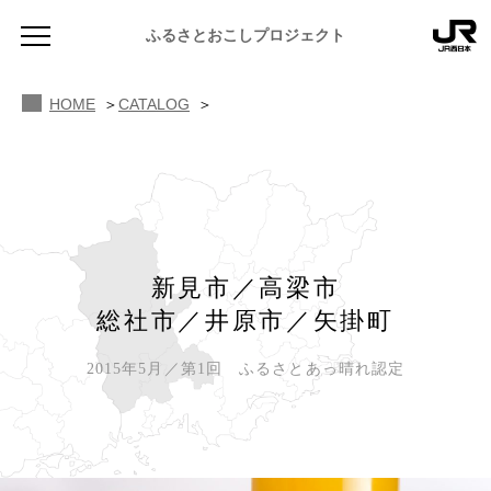
ふるさとおこしプロジェクト
HOME
CATALOG
NEWS
新見市／高梁市
お知らせ
総社市／井原市／矢掛町
MAGAZINE
地域のよみもの
2015年5月／第1回 ふるさとあっ晴れ認定
JR PREMIUM SELECT SETOUCHI
ふるさと図鑑
JR西日本グループのおみやげ開発
ふるさと文庫
CATALOG