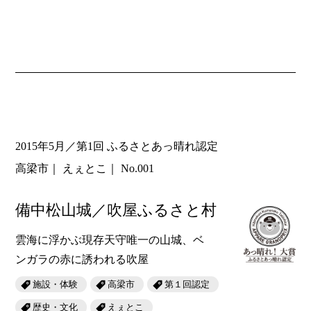
2015年5月／第1回 ふるさとあっ晴れ認定
高梁市
えぇとこ
No.001
備中松山城／吹屋ふるさと村
雲海に浮かぶ現存天守唯一の山城、ベ
ンガラの赤に誘われる吹屋
施設・体験
高梁市
第１回認定
歴史・文化
えぇとこ