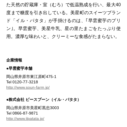
た天然の貯蔵庫・室（むろ）で低温熟成を行い、最大40
度まで糖度を引き出している。美星町のスイーツブラン
ド「イル・パタタ」が手掛けるのは、｢早雲蜜芋のプリ
ン｣。早雲蜜芋、美星牛乳、星の里たまごをたっぷり使
用。濃厚な味わいと、クリーミーな食感がたまらない。
企業情報
●早雲蜜芋本舗
岡山県井原市東江原町475-1
Tel 0120-77-3218
http://www.soun-farm.jp/
●株式会社 ビースプーン（イル・パタタ）
岡山県井原市美星町黒忠3003
Tel 0866-87-9871
http://www.ilpatata.jp/