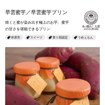
早雲蜜芋／早雲蜜芋プリン
焼くと蜜が染み出す極上のお芋、蜜芋
の甘さを堪能できるプリン
井原市
スイーツ
第１回認定
うめぇもん