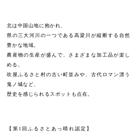
第6回
瀬戸内市/備前市/和気町/赤磐市
第5回
津山市/鏡野町/吉備中央町/久米南町/美咲町
せとうちの果実 チューハイ
第4回
倉敷市/玉野市/浅口市/里庄町
第3回
尾道市/福山市/笠岡市/府中市
北は中国山地に抱かれ、
第2回
真庭市/新庄村
第1回
新見市/高梁市/総社市/井原市/矢掛町
県の三大河川の一つである高梁川が縦断する自然
豊かな地域。
ふるさとあっ晴れ認定とは
デジタルカタログ
農産物の生産が盛んで、さまざまな加工品が楽し
める。
吹屋ふるさと村の古い町並みや、古代ロマン漂う
鬼ノ城など、
歴史を感じられるスポットも点在。
【第1回ふるさとあっ晴れ認定】