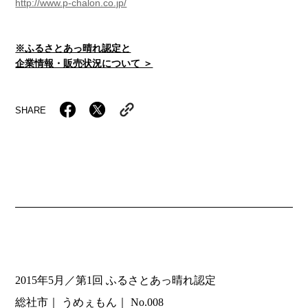
http://www.p-chalon.co.jp/
※ふるさとあっ晴れ認定と
企業情報・販売状況について ＞
SHARE
2015年5月／第1回 ふるさとあっ晴れ認定
総社市
うめぇもん
No.008