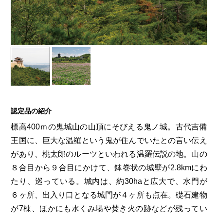
認定品の紹介
標高400ｍの鬼城山の山頂にそびえる鬼ノ城。古代吉備
王国に、巨大な温羅という鬼が住んでいたとの言い伝え
があり、桃太郎のルーツといわれる温羅伝説の地。山の
８合目から９合目にかけて、鉢巻状の城壁が2.8kmにわ
たり、巡っている。城内は、約30haと広大で、水門が
６ヶ所、出入り口となる城門が４ヶ所も点在。礎石建物
が7棟、ほかにも水くみ場や焚き火の跡などが残ってい