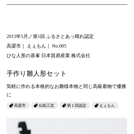
2015年5月／第1回 ふるさとあっ晴れ認定
高梁市
えぇもん
No.005
ひな人形の喜峯 日本貿易産業 株式会社
手作り雛人形セット
気軽に作れる本格的なお雛様本物と同じ高級着物で優雅
に
高梁市
伝統工芸
第１回認定
えぇもん