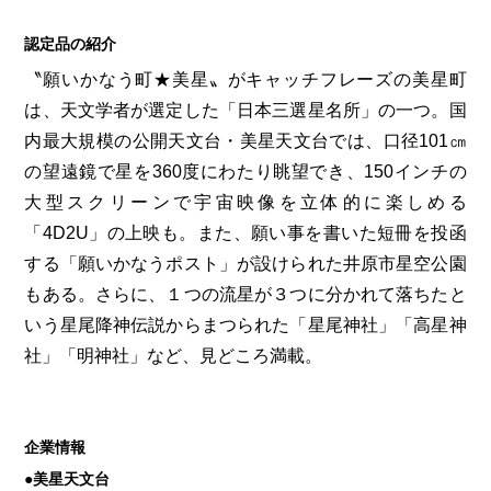
認定品の紹介
〝願いかなう町★美星〟がキャッチフレーズの美星町
は、天文学者が選定した「日本三選星名所」の一つ。国
内最大規模の公開天文台・美星天文台では、口径101㎝
の望遠鏡で星を360度にわたり眺望でき、150インチの
大型スクリーンで宇宙映像を立体的に楽しめる
「4D2U」の上映も。また、願い事を書いた短冊を投函
する「願いかなうポスト」が設けられた井原市星空公園
もある。さらに、１つの流星が３つに分かれて落ちたと
いう星尾降神伝説からまつられた「星尾神社」「高星神
社」「明神社」など、見どころ満載。
企業情報
●美星天文台