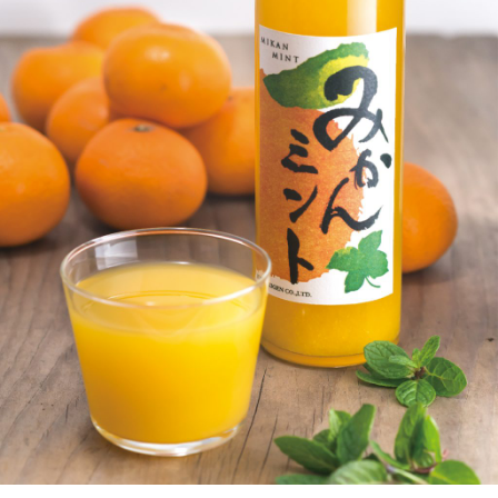
岡山海苔シリーズ
ふるさとあっ晴れ認定
ふるさと散歩
みんなのドーナツ
TRAIN
人・もの・こと
観光列車
ふるさとあっ晴れ認定
岡山育ちのアイスバー
あの駅この駅
ABOUT
Urara
マップ・一覧から探す
せとうちの果実 清涼飲料水
JR岡山の地域共生
おのえきTIMES
カテゴリー・タグ・キーワードから探す
SAKU美SAKU楽
雑貨シリーズ
ふるさとおこしプロジェクトとは
SETOUCHI TRAIN
第16回
Re：
第15回
未来へつなぐ人
恋するジャージー 瀬戸田レモン
活動内容
La Malle de Bois
第14回
持続と進化
第13回
せとうちの海を育む山々
蒜山ショコラ
地酒列車
第12回
挑戦
第11回
せとうち
蒜山ショコラクッキーズ
スローライフ列車
第10回
岡山・備後の果物
第9回
岡山・備後のうめぇもん
せとうちのおいしいシリーズ
第8回
岡山市
第7回
美作市/西粟倉村/奈義町/勝央町
生スフレ ふわり～ぬ