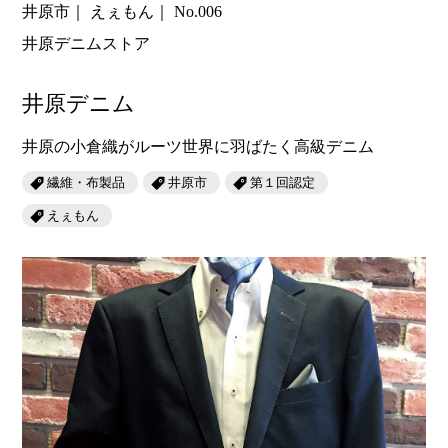
井原市
えぇもん
No.006
井原デニムストア
井原デニム
井原の小倉織がルーツ世界に羽ばたく高級デニム
繊維・布製品
井原市
第１回認定
えぇもん