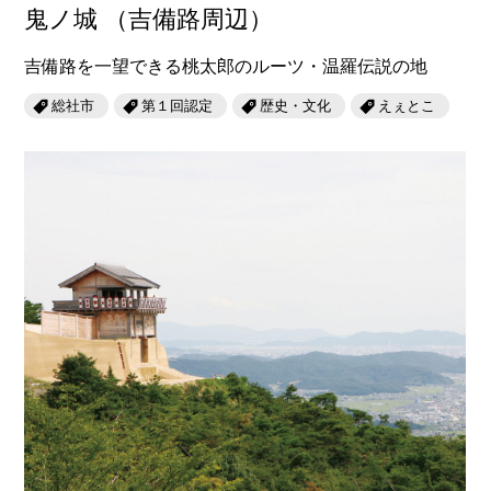
鬼ノ城
（吉備路周辺）
吉備路を一望できる桃太郎のルーツ・温羅伝説の地
総社市
第１回認定
歴史・文化
えぇとこ