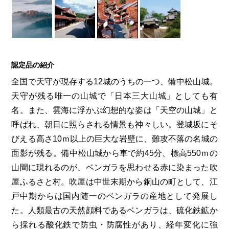
認定品の紹介
全国で天守が現存する12城のうちの一つ、備中松山城。
天守が残る唯一の山城で「日本三大山城」としても有
名。また、雲海に浮かぶ幻想的な姿は「天空の山城」と
呼ばれ、朝日に照らされる情景も神々しい。登城坂にそ
びえる高さ10ｍ以上の巨大な岩壁に、難攻不落の名城の
面影が残る。備中松山城から車で約45分、標高550ｍの
山間に現れるのが、ベンガラを思わせる赤に染まった吹
屋ふるさと村。吹屋は中世末期から銅山の町として、江
戸中期からは国内随一のベンガラの産地として発展し
た。人類最古の天然顔料であるベンガラは、硫化鉄鉱か
ら採れる酸化鉄で防虫・防腐性があり、経年変化に強