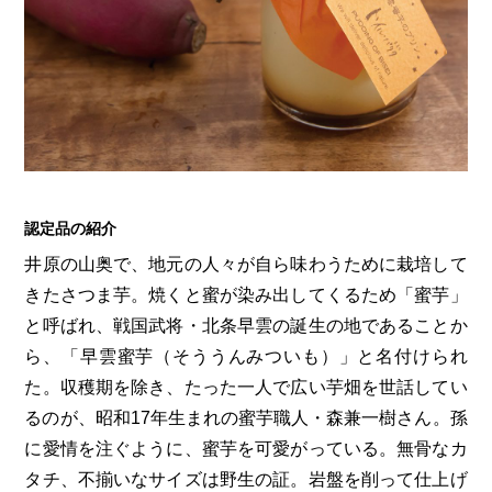
認定品の紹介
井原の山奥で、地元の人々が自ら味わうために栽培して
きたさつま芋。焼くと蜜が染み出してくるため「蜜芋」
と呼ばれ、戦国武将・北条早雲の誕生の地であることか
ら、「早雲蜜芋（そううんみついも）」と名付けられ
た。収穫期を除き、たった一人で広い芋畑を世話してい
るのが、昭和17年生まれの蜜芋職人・森兼一樹さん。孫
に愛情を注ぐように、蜜芋を可愛がっている。無骨なカ
タチ、不揃いなサイズは野生の証。岩盤を削って仕上げ