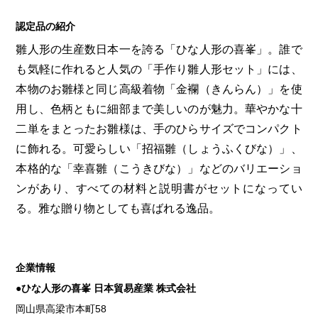
認定品の紹介
雛人形の生産数日本一を誇る「ひな人形の喜峯」。誰で
も気軽に作れると人気の「手作り雛人形セット」には、
本物のお雛様と同じ高級着物「金襴（きんらん）」を使
用し、色柄ともに細部まで美しいのが魅力。華やかな十
二単をまとったお雛様は、手のひらサイズでコンパクト
に飾れる。可愛らしい「招福雛（しょうふくびな）」、
本格的な「幸喜雛（こうきびな）」などのバリエーショ
ンがあり、すべての材料と説明書がセットになってい
る。雅な贈り物としても喜ばれる逸品。
企業情報
●ひな人形の喜峯 日本貿易産業 株式会社
岡山県高梁市本町58