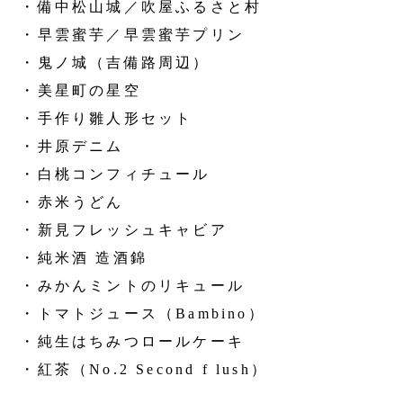
・備中松山城／吹屋ふるさと村
・早雲蜜芋／早雲蜜芋プリン
・鬼ノ城（吉備路周辺）
・美星町の星空
・手作り雛人形セット
・井原デニム
・白桃コンフィチュール
・赤米うどん
・新見フレッシュキャビア
・純米酒 造酒錦
・みかんミントのリキュール
・トマトジュース（Bambino）
・純生はちみつロールケーキ
・紅茶（No.2 Second f lush）