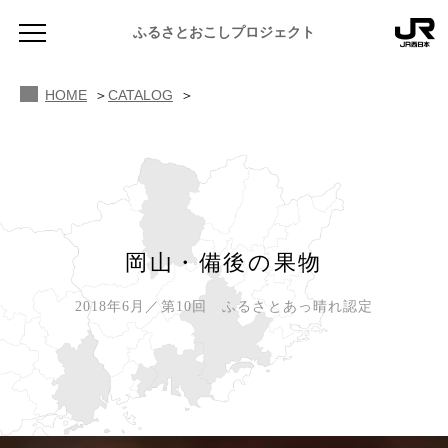
ふるさとおこしプロジェクト
HOME
CATALOG
NEWS
岡山・備後の果物
お知らせ
2018年6月／第10回 ふるさとあっ晴れ認定
MAGAZINE
地域のよみもの
JR PREMIUM SELECT SETOUCHI
ふるさと図鑑
JR西日本グループのおみやげ開発
ふるさと文庫
CATALOG