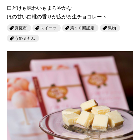
口どけも味わいもまろやかな
ほの甘い白桃の香りが広がる生チョコレート
真庭市
スイーツ
第１０回認定
果物
うめぇもん