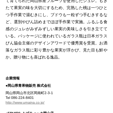
て育てられた岡山県産フルーツを使用したジュレ。もぎ
たて果実の味を大切にするため、完熟した桃は一つひと
つ手作業で湯むきにし、ブドウも一粒ずつ手むきするな
ど、選別やびん詰めまでほぼ手作業で実施。ふるふる食
感のジュレがみずみずしい果実の美味しさを引き立てて
いる。パッケージに使われているガラス瓶は日本ガラス
びん協会主催のデザインアワードで優秀賞を受賞。お洒
落なガラス瓶に彩り豊かな果実が浮かび、見た目も鮮や
か。贈り物にも喜ばれる逸品。
企業情報
●岡山県青果物販売 株式会社
岡山県岡山市北区岡南町2-3-1
Tel 086-224-8401
http://www.umaina.co.jp/