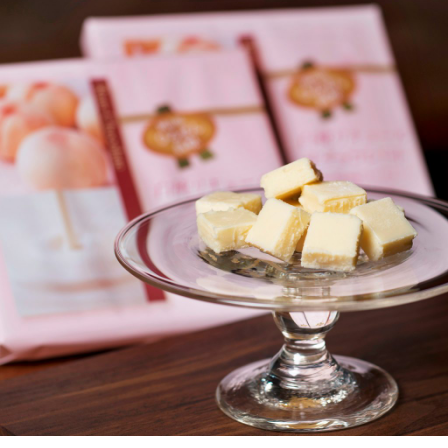
岡山海苔シリーズ
ふるさとあっ晴れ認定
ふるさと散歩
みんなのドーナツ
TRAIN
人・もの・こと
観光列車
ふるさとあっ晴れ認定
岡山育ちのアイスバー
あの駅この駅
ABOUT
Urara
マップ・一覧から探す
せとうちの果実 清涼飲料水
JR岡山の地域共生
おのえきTIMES
カテゴリー・タグ・キーワードから探す
SAKU美SAKU楽
雑貨シリーズ
ふるさとおこしプロジェクトとは
SETOUCHI TRAIN
第16回
Re：
第15回
未来へつなぐ人
恋するジャージー 瀬戸田レモン
活動内容
La Malle de Bois
第14回
持続と進化
第13回
せとうちの海を育む山々
蒜山ショコラ
地酒列車
第12回
挑戦
第11回
せとうち
蒜山ショコラクッキーズ
スローライフ列車
第10回
岡山・備後の果物
第9回
岡山・備後のうめぇもん
せとうちのおいしいシリーズ
第8回
岡山市
第7回
美作市/西粟倉村/奈義町/勝央町
生スフレ ふわり～ぬ