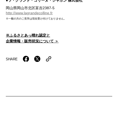
●ラ・グランド・コリーヌ・ジャポン 株式会社
岡山県岡山市北区富吉2387-5
http://www.lagrandecolline.fr
※一般の方のご見学は現在受け付けておりません。
※ふるさとあっ晴れ認定と
企業情報・販売状況について ＞
SHARE