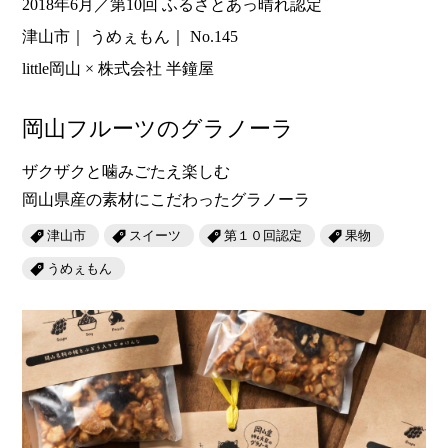
2018年6月／第10回 ふるさとあっ晴れ認定
津山市
うめぇもん
No.145
little岡山 × 株式会社 半鐘屋
岡山フルーツのグラノーラ
ザクザクと噛みごたえ楽しむ
岡山県産の素材にこだわったグラノーラ
津山市
スイーツ
第１０回認定
果物
うめぇもん