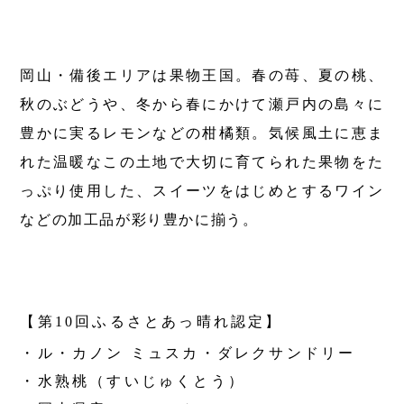
第6回
瀬戸内市/備前市/和気町/赤磐市
第5回
津山市/鏡野町/吉備中央町/久米南町/美咲町
せとうちの果実 チューハイ
第4回
倉敷市/玉野市/浅口市/里庄町
第3回
尾道市/福山市/笠岡市/府中市
岡山・備後エリアは果物王国。春の苺、夏の桃、
第2回
真庭市/新庄村
第1回
新見市/高梁市/総社市/井原市/矢掛町
秋のぶどうや、冬から春にかけて瀬戸内の島々に
豊かに実るレモンなどの柑橘類。気候風土に恵ま
ふるさとあっ晴れ認定とは
デジタルカタログ
れた温暖なこの土地で大切に育てられた果物をた
っぷり使用した、スイーツをはじめとするワイン
などの加工品が彩り豊かに揃う。
【第10回ふるさとあっ晴れ認定】
・ル・カノン ミュスカ・ダレクサンドリー
・水熟桃（すいじゅくとう）