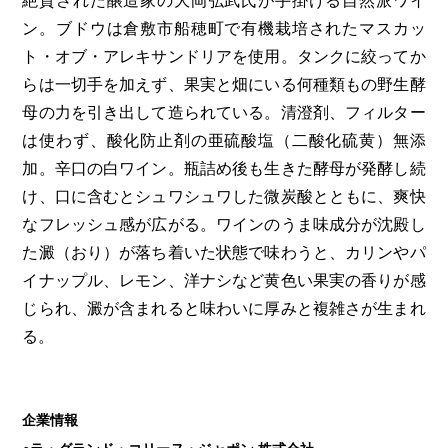
絶賛された醸造家の大岡弘武氏が手掛ける自然派ワイ
ン。ブドウは倉敷市船穂町で有機栽培されたマスカッ
ト・オブ・アレキサンドリアを使用。タンクに絞ってか
らは一切手を加えず、果実と畑にいる何種類もの野生酵
母の力を引き出して造られている。清澄剤、フィルター
は使わず、酸化防止剤の亜硫酸塩（二酸化硫黄）無添
加。辛口の白ワイン。瓶詰め後も生きた酵母が発酵し続
け、口に含むとシュワシュワした微炭酸とともに、爽快
なフレッシュ感が広がる。ワインのうま味成分が沈殿し
た澱（おり）が落ち着いた状態で味わうと、カリンやパ
イナップル、レモン、洋ナシなど黄色い果実の香りが感
じられ、澱が含まれると味わいに厚みと複雑さが生まれ
る。
企業情報