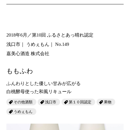
2018年6月／第10回 ふるさとあっ晴れ認定
浅口市
うめぇもん
No.149
嘉美心酒造 株式会社
ももふわ
ふんわりとした優しい甘みが広がる
白桃酵母使った和風リキュール
その他酒類
浅口市
第１０回認定
果物
うめぇもん