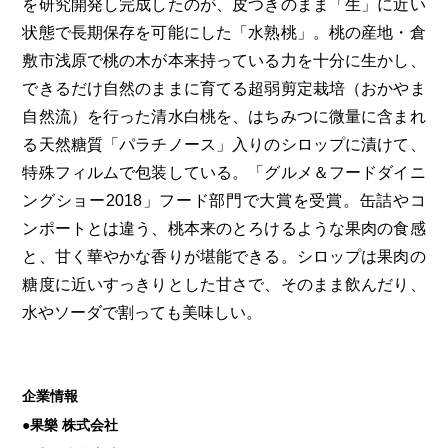
を研究開発し完成したのが、皮つきのまま「生」に近い
状態で長期保存を可能にした「水熟桃」。桃の産地・倉
敷市浅原で桃の木が本来持っている力を十分に生かし、
できるだけ自然のままに育てる超弱剪定栽培（おかやま
自然流）を行った清水白桃を、はちみつに微量に含まれ
る天然糖質「パラチノース」入りのシロップに漬けて、
特殊フィルムで包装している。「グルメ＆フードダイニ
ングショー2018」フード部門で大賞を受賞。缶詰やコ
ンポートとは違う、桃本来のとろけるような果肉の食感
と、甘く華やかな香りが堪能できる。シロップは果肉の
糖度に近いすっきりとした甘さで、そのまま飲んだり、
水やソーダで割っても美味しい。
企業情報
●果樂 株式会社