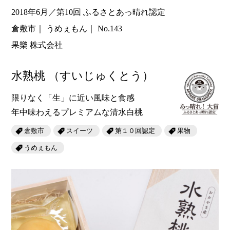
2018年6月／第10回 ふるさとあっ晴れ認定
倉敷市
うめぇもん
No.143
果樂 株式会社
水熟桃
（すいじゅくとう）
限りなく「生」に近い風味と食感
年中味わえるプレミアムな清水白桃
倉敷市
スイーツ
第１０回認定
果物
うめぇもん