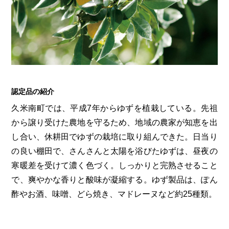
認定品の紹介
久米南町では、平成7年からゆずを植栽している。先祖
から譲り受けた農地を守るため、地域の農家が知恵を出
し合い、休耕田でゆずの栽培に取り組んできた。日当り
の良い棚田で、さんさんと太陽を浴びたゆずは、昼夜の
寒暖差を受けて濃く色づく。しっかりと完熟させること
で、爽やかな香りと酸味が凝縮する。ゆず製品は、ぽん
酢やお酒、味噌、どら焼き、マドレーヌなど約25種類。