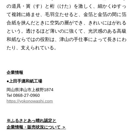
の道具・簀（す）と桁（けた）を激しく、細かくゆすっ
て複雑に絡ませ、毛羽立たせると、金箔と金箔の間に箔
合紙を挟んだときに空気の層ができ、きれいにはがれる
という。透けるほど薄いのに強くて、光沢感のある高級
和紙ならではの役割は、津山の手仕事によって長きにわ
たり、支えられている。
企業情報
●上田手漉和紙工場
岡山県津山市上横野1874
Tel 0868-27-0960
https://yokonowashi.com
※ふるさとあっ晴れ認定と
企業情報・販売状況について ＞