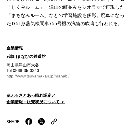
「しくみルーム」、津山の町並みをジオラマで再現した
「まちなみルーム」などの学習施設も多彩。廃車になっ
たＤ51形蒸気機関車755号機の汽笛の吹鳴も行われる。
企業情報
●津山まなびの鉄道館
岡山県津山市大谷
Tel 0868-35-3343
http://www.tsuyamakan.jp/manabi/
※ふるさとあっ晴れ認定と
企業情報・販売状況について ＞
SHARE