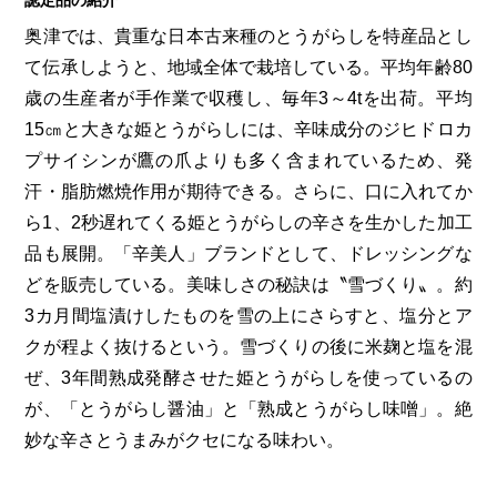
奥津では、貴重な日本古来種のとうがらしを特産品とし
て伝承しようと、地域全体で栽培している。平均年齢80
歳の生産者が手作業で収穫し、毎年3～4tを出荷。平均
15㎝と大きな姫とうがらしには、辛味成分のジヒドロカ
プサイシンが鷹の爪よりも多く含まれているため、発
汗・脂肪燃焼作用が期待できる。さらに、口に入れてか
ら1、2秒遅れてくる姫とうがらしの辛さを生かした加工
品も展開。「辛美人」ブランドとして、ドレッシングな
どを販売している。美味しさの秘訣は〝雪づくり〟。約
3カ月間塩漬けしたものを雪の上にさらすと、塩分とア
クが程よく抜けるという。雪づくりの後に米麹と塩を混
ぜ、3年間熟成発酵させた姫とうがらしを使っているの
が、「とうがらし醤油」と「熟成とうがらし味噌」。絶
妙な辛さとうまみがクセになる味わい。