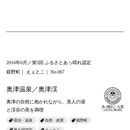
2016年6月／第5回 ふるさとあっ晴れ認定
鏡野町
えぇとこ
No.067
奥津温泉／奥津渓
奥津の自然に抱かれながら、美人の湯
と渓谷の美を満喫
宿泊・温泉
自然・絶景
鏡野町
第５回認定
えぇとこ