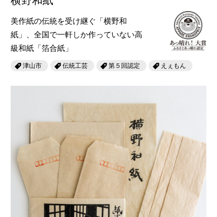
横野和紙
美作紙の伝統を受け継ぐ「横野和
紙」、全国で一軒しか作っていない高
級和紙「箔合紙」
津山市
伝統工芸
第５回認定
えぇもん