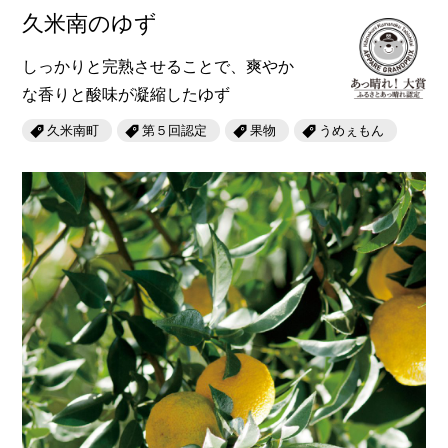
久米南のゆず
しっかりと完熟させることで、爽やか
な香りと酸味が凝縮したゆず
久米南町
第５回認定
果物
うめぇもん