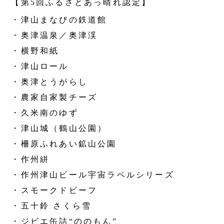
【第5回ふるさとあっ晴れ認定】
・津山まなびの鉄道館
・奥津温泉／奥津渓
・横野和紙
・津山ロール
・奥津とうがらし
・農家自家製チーズ
・久米南のゆず
・津山城（鶴山公園）
・柵原ふれあい鉱山公園
・作州絣
・作州津山ビール宇宙ラベルシリーズ
・スモークドビーフ
・五十鈴 さくら雪
・ジビエ缶詰“ののもん”