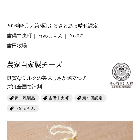
2016年6月／第5回 ふるさとあっ晴れ認定
吉備中央町
うめぇもん
No.071
吉田牧場
農家自家製チーズ
良質なミルクの美味しさが際立つチー
ズは全国で評判
卵・乳製品
吉備中央町
第５回認定
うめぇもん