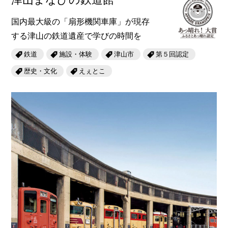
国内最大級の「扇形機関車庫」が現存
する津山の鉄道遺産で学びの時間を
鉄道
施設・体験
津山市
第５回認定
歴史・文化
えぇとこ