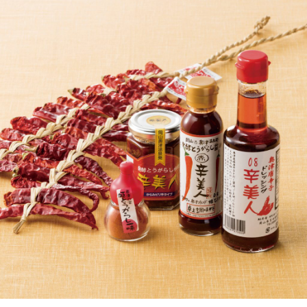
岡山海苔シリーズ
ふるさとあっ晴れ認定
ふるさと散歩
みんなのドーナツ
TRAIN
人・もの・こと
観光列車
ふるさとあっ晴れ認定
岡山育ちのアイスバー
あの駅この駅
ABOUT
Urara
マップ・一覧から探す
せとうちの果実 清涼飲料水
JR岡山の地域共生
おのえきTIMES
カテゴリー・タグ・キーワードから探す
SAKU美SAKU楽
雑貨シリーズ
ふるさとおこしプロジェクトとは
SETOUCHI TRAIN
第16回
Re：
第15回
未来へつなぐ人
恋するジャージー 瀬戸田レモン
活動内容
La Malle de Bois
第14回
持続と進化
第13回
せとうちの海を育む山々
蒜山ショコラ
地酒列車
第12回
挑戦
第11回
せとうち
蒜山ショコラクッキーズ
スローライフ列車
第10回
岡山・備後の果物
第9回
岡山・備後のうめぇもん
せとうちのおいしいシリーズ
第8回
岡山市
第7回
美作市/西粟倉村/奈義町/勝央町
生スフレ ふわり～ぬ