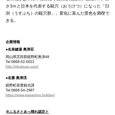
さ3ｍと日本を代表する甌穴（おうけつ）になった「臼
渕（うすぶち）の甌穴群」。変化に富んだ景色を満喫で
きる。
企業情報
●名泉鍵湯 奥津荘
岡山県苫田郡鏡野町奥津48
Tel 0868-52-0021
http://okutsuso.com/
●名勝 奥津渓
鏡野町産業観光課
Tel 0868-54-2987
https://www.kagamino.holiday/
※ふるさとあっ晴れ認定と