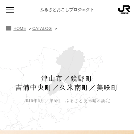
ふるさとおこしプロジェクト
HOME
CATALOG
NEWS
津山市／鏡野町
お知らせ
吉備中央町／久米南町／美咲町
MAGAZINE
地域のよみもの
2016年6月／第5回 ふるさとあっ晴れ認定
JR PREMIUM SELECT SETOUCHI
ふるさと図鑑
JR西日本グループのおみやげ開発
ふるさと文庫
CATALOG