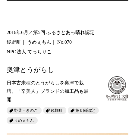
2016年6月／第5回 ふるさとあっ晴れ認定
鏡野町
うめぇもん
No.070
NPO法人 てっちりこ
奥津とうがらし
日本古来種のとうがらしを奥津で栽
培、「辛美人」ブランドの加工品も展
開
野菜・きのこ
鏡野町
第５回認定
うめぇもん