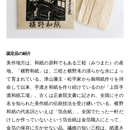
認定品の紹介
美作地方は、和紙の原料でもある三椏（みつまた）の産
地。「横野和紙」は、三椏と横野滝の清らかな水によっ
て育まれている。津山藩主・松平家から御用紙作りを拝
命して以来、手漉き和紙を作り続けているのが「上田手
漉和紙工場」。古くは正倉院文書に記され、全国にその
名を知られた美作紙の伝統技法を受け継いでいる。横野
和紙の代名詞といえば「箔合紙」。全国でたった一軒だ
けしか作っていないという箔合紙は金箔職人にとって、
金箔の保存に欠かせない品。繊維の短い三椏は、紙漉き