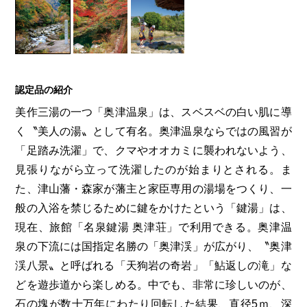
認定品の紹介
美作三湯の一つ「奥津温泉」は、スベスベの白い肌に導
く〝美人の湯〟として有名。奥津温泉ならではの風習が
「足踏み洗濯」で、クマやオオカミに襲われないよう、
見張りながら立って洗濯したのが始まりとされる。ま
た、津山藩・森家が藩主と家臣専用の湯場をつくり、一
般の入浴を禁じるために鍵をかけたという「鍵湯」は、
現在、旅館「名泉鍵湯 奥津荘」で利用できる。奥津温
泉の下流には国指定名勝の「奥津渓」が広がり、〝奥津
渓八景〟と呼ばれる「天狗岩の奇岩」「鮎返しの滝」な
どを遊歩道から楽しめる。中でも、非常に珍しいのが、
石の塊が数十万年にわたり回転した結果、直径5ｍ、深