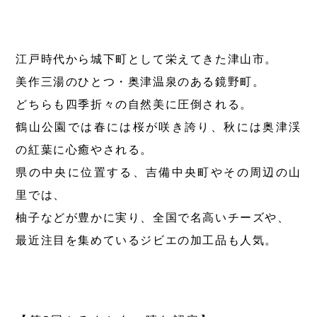
第6回
瀬戸内市/備前市/和気町/赤磐市
第5回
津山市/鏡野町/吉備中央町/久米南町/美咲町
せとうちの果実 チューハイ
第4回
倉敷市/玉野市/浅口市/里庄町
第3回
尾道市/福山市/笠岡市/府中市
江戸時代から城下町として栄えてきた津山市。
第2回
真庭市/新庄村
第1回
新見市/高梁市/総社市/井原市/矢掛町
美作三湯のひとつ・奥津温泉のある鏡野町。
どちらも四季折々の自然美に圧倒される。
ふるさとあっ晴れ認定とは
デジタルカタログ
鶴山公園では春には桜が咲き誇り、秋には奥津渓
の紅葉に心癒やされる。
県の中央に位置する、吉備中央町やその周辺の山
里では、
柚子などが豊かに実り、全国で名高いチーズや、
最近注目を集めているジビエの加工品も人気。