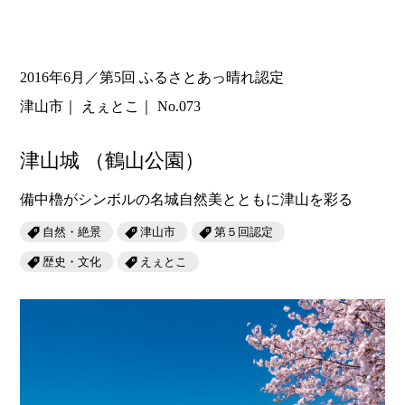
2016年6月／第5回 ふるさとあっ晴れ認定
津山市
えぇとこ
No.073
津山城
（鶴山公園）
備中櫓がシンボルの名城自然美とともに津山を彩る
自然・絶景
津山市
第５回認定
歴史・文化
えぇとこ