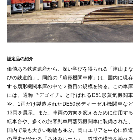
認定品の紹介
価値ある鉄道遺産から、深い学びを得られる「津山まな
びの鉄道館」。同館の「扇形機関車庫」は、国内に現存
する扇形機関車庫の中で２番目の規模を誇る。この車庫
には、通称〝デゴイチ〟と呼ばれるD51形蒸気機関車
や、1両だけ製造されたDE50形ディーゼル機関車など
13両を展示。また、車両の方向を変えるために使用する
転車台や、多くの旅客列車用蒸気機関車に装備された、
国内で最も大きい動輪も並ぶ。岡山エリアを中心に鉄道
の歴史が分かる「あゆみルーム」、鉄道の構造を学べる