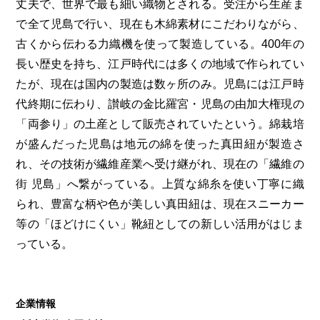
丈夫で、世界で最も細い織物とされる。受注から生産ま
で全て児島で行い、現在も木綿素材にこだわりながら、
古くから伝わる力織機を使って製造している。400年の
長い歴史を持ち、江戸時代には多くの地域で作られてい
たが、現在は国内の製造は数ヶ所のみ。児島には江戸時
代終期に伝わり、讃岐の金比羅宮・児島の由加大権現の
「両参り」の土産として販売されていたという。綿栽培
が盛んだった児島は地元の綿を使った真田紐が製造さ
れ、その技術が繊維産業へ受け継がれ、現在の「繊維の
街 児島」へ繋がっている。上質な綿糸を使い丁寧に織
られ、豊富な柄や色が美しい真田紐は、現在スニーカー
等の「ほどけにくい」靴紐としての新しい活用がはじま
っている。
企業情報