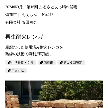
2024年9月／第16回 ふるさとあっ晴れ認定
備前市
えぇもん
No.218
有限会社 藤田商会
再生耐火レンガ
産廃だった使用済み耐火レンガを
熟練の技術で再利用可能に
生活雑貨・文具
備前市
第１６回認定
えぇもん