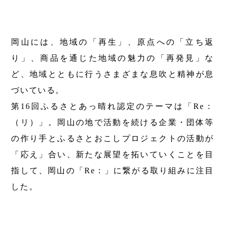
第6回
瀬戸内市/備前市/和気町/赤磐市
第5回
津山市/鏡野町/吉備中央町/久米南町/美咲町
せとうちの果実 チューハイ
第4回
倉敷市/玉野市/浅口市/里庄町
第3回
尾道市/福山市/笠岡市/府中市
岡山には、地域の「再生」、原点への「立ち返
第2回
真庭市/新庄村
第1回
新見市/高梁市/総社市/井原市/矢掛町
り」、商品を通じた地域の魅力の「再発見」な
ど、地域とともに行うさまざまな息吹と精神が息
ふるさとあっ晴れ認定とは
デジタルカタログ
づいている。
第16回ふるさとあっ晴れ認定のテーマは「Re：
（リ）」。岡山の地で活動を続ける企業・団体等
の作り手とふるさとおこしプロジェクトの活動が
「応え」合い、新たな展望を拓いていくことを目
指して、岡山の「Re：」に繋がる取り組みに注目
した。