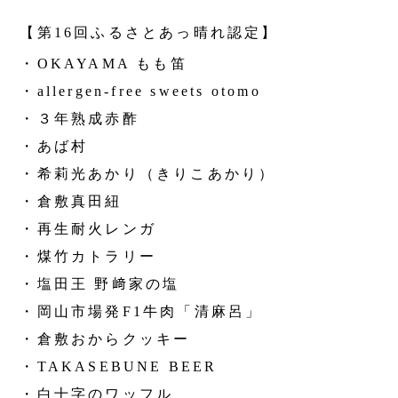
【第16回ふるさとあっ晴れ認定】
・OKAYAMA もも笛
・allergen-free sweets otomo
・３年熟成赤酢
・あば村
・希莉光あかり（きりこあかり）
・倉敷真田紐
・再生耐火レンガ
・煤竹カトラリー
・塩田王 野﨑家の塩
・岡山市場発F1牛肉「清麻呂」
・倉敷おからクッキー
・TAKASEBUNE BEER
・白十字のワッフル