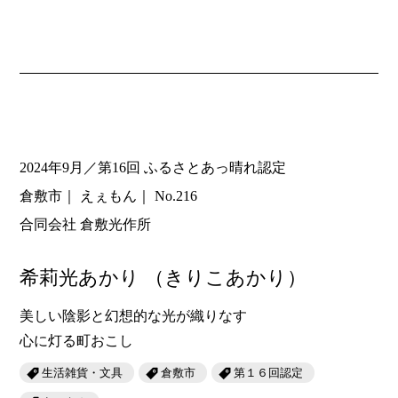
2024年9月／第16回 ふるさとあっ晴れ認定
倉敷市
えぇもん
No.216
合同会社 倉敷光作所
希莉光あかり
（きりこあかり）
美しい陰影と幻想的な光が織りなす
心に灯る町おこし
生活雑貨・文具
倉敷市
第１６回認定