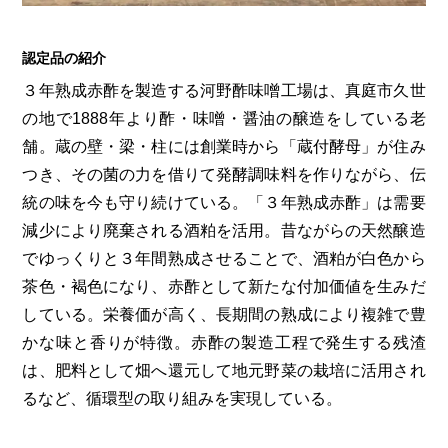
認定品の紹介
３年熟成赤酢を製造する河野酢味噌工場は、真庭市久世
の地で1888年より酢・味噌・醤油の醸造をしている老
舗。蔵の壁・梁・柱には創業時から「蔵付酵母」が住み
つき、その菌の力を借りて発酵調味料を作りながら、伝
統の味を今も守り続けている。「３年熟成赤酢」は需要
減少により廃棄される酒粕を活用。昔ながらの天然醸造
でゆっくりと３年間熟成させることで、酒粕が白色から
茶色・褐色になり、赤酢として新たな付加価値を生みだ
している。栄養価が高く、長期間の熟成により複雑で豊
かな味と香りが特徴。赤酢の製造工程で発生する残渣
は、肥料として畑へ還元して地元野菜の栽培に活用され
るなど、循環型の取り組みを実現している。