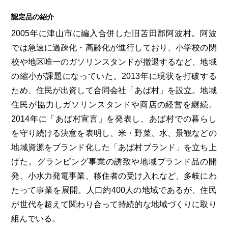
認定品の紹介
2005年に津山市に編入合併した旧苫田郡阿波村。阿波
では急速に過疎化・高齢化が進行しており、小学校の閉
校や地区唯一のガソリンスタンドが撤退するなど、地域
の縮小が課題になっていた。2013年に現状を打破する
ため、住民が出資して合同会社「あば村」を設立。地域
住民が協力しガソリンスタンドや商店の経営を継続。
2014年に「あば村宣言」を発表し、あば村での暮らし
を守り続ける決意を表明し、米・野菜、水、景観などの
地域資源をブランド化した「あば村ブランド」を立ち上
げた。グランピング事業の誘致や地域ブランド品の開
発、小水力発電事業、移住者の受け入れなど、多岐にわ
たって事業を展開。人口約400人の地域であるが、住民
が世代を超えて関わり合って持続的な地域づくりに取り
組んでいる。