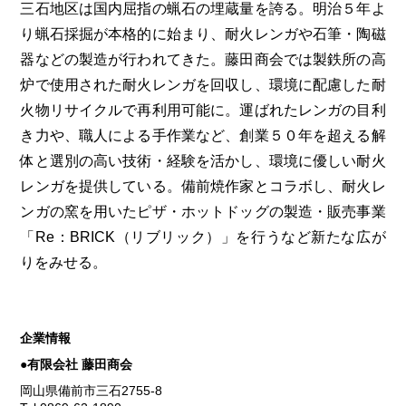
三石地区は国内屈指の蝋石の埋蔵量を誇る。明治５年よ
り蝋石採掘が本格的に始まり、耐火レンガや石筆・陶磁
器などの製造が行われてきた。藤田商会では製鉄所の高
炉で使用された耐火レンガを回収し、環境に配慮した耐
火物リサイクルで再利用可能に。運ばれたレンガの目利
き力や、職人による手作業など、創業５０年を超える解
体と選別の高い技術・経験を活かし、環境に優しい耐火
レンガを提供している。備前焼作家とコラボし、耐火レ
ンガの窯を用いたピザ・ホットドッグの製造・販売事業
「Re：BRICK（リブリック）」を行うなど新たな広が
りをみせる。
企業情報
●有限会社 藤田商会
岡山県備前市三石2755-8