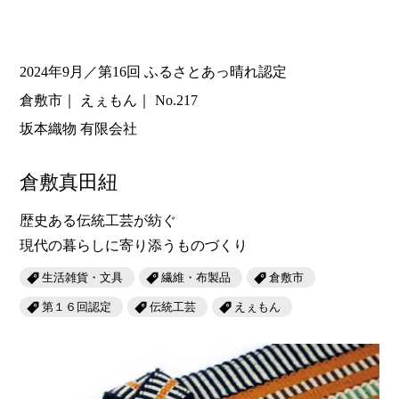
2024年9月／第16回 ふるさとあっ晴れ認定
倉敷市
えぇもん
No.217
坂本織物 有限会社
倉敷真田紐
歴史ある伝統工芸が紡ぐ
現代の暮らしに寄り添うものづくり
生活雑貨・文具
繊維・布製品
倉敷市
第１６回認定
伝統工芸
えぇもん