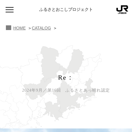
ふるさとおこしプロジェクト
HOME
CATALOG
NEWS
Re：
お知らせ
2024年9月／第16回 ふるさとあっ晴れ認定
MAGAZINE
地域のよみもの
JR PREMIUM SELECT SETOUCHI
ふるさと図鑑
JR西日本グループのおみやげ開発
ふるさと文庫
CATALOG