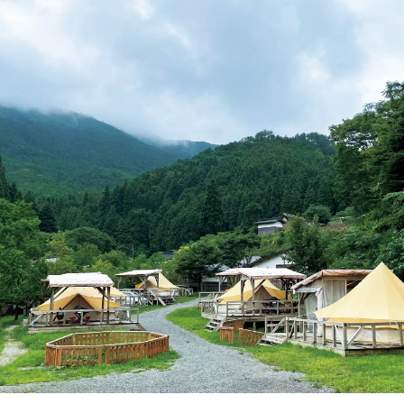
岡山海苔シリーズ
ふるさとあっ晴れ認定
ふるさと散歩
みんなのドーナツ
TRAIN
人・もの・こと
観光列車
ふるさとあっ晴れ認定
岡山育ちのアイスバー
あの駅この駅
ABOUT
Urara
マップ・一覧から探す
せとうちの果実 清涼飲料水
JR岡山の地域共生
おのえきTIMES
カテゴリー・タグ・キーワードから探す
SAKU美SAKU楽
雑貨シリーズ
ふるさとおこしプロジェクトとは
SETOUCHI TRAIN
第16回
Re：
第15回
未来へつなぐ人
恋するジャージー 瀬戸田レモン
活動内容
La Malle de Bois
第14回
持続と進化
第13回
せとうちの海を育む山々
蒜山ショコラ
地酒列車
第12回
挑戦
第11回
せとうち
蒜山ショコラクッキーズ
スローライフ列車
第10回
岡山・備後の果物
第9回
岡山・備後のうめぇもん
せとうちのおいしいシリーズ
第8回
岡山市
第7回
美作市/西粟倉村/奈義町/勝央町
生スフレ ふわり～ぬ