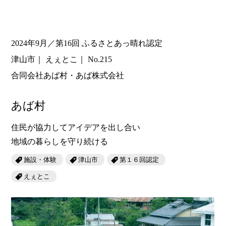
2024年9月／第16回 ふるさとあっ晴れ認定
津山市
えぇとこ
No.215
合同会社あば村・あば株式会社
あば村
住民が協力してアイデアを出し合い
地域の暮らしを守り続ける
施設・体験
津山市
第１６回認定
えぇとこ