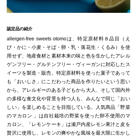
第6回
瀬戸内市/備前市/和気町/赤磐市
第5回
津山市/鏡野町/吉備中央町/久米南町/美咲町
せとうちの果実 チューハイ
第4回
倉敷市/玉野市/浅口市/里庄町
第3回
尾道市/福山市/笠岡市/府中市
第2回
真庭市/新庄村
第1回
新見市/高梁市/総社市/井原市/矢掛町
認定品の紹介
allergen-free sweets otomoは、特定原材料８品目（え
び・かに・小麦・そば・卵・乳・落花生・くるみ）を使
ふるさとあっ晴れ認定とは
デジタルカタログ
用せず、地産食材と素材本来の味と色を生かしたアレル
ゲンフリー・グルテンフリー・ヴィーガンに対応したス
イーツを製造・販売。特定原材料を使った菓子であって
も「おいしさ」にこだわった商品を作りたいという思い
から、アレルギーのある子どもから大人、そして国内外
の多様な食文化や背景を持つ人も、みんなで同じ「おい
しい」を楽しめることを目指している。人気商品「野菜
のマカロン 」は自社栽培の野菜を使った卵不使用のマ
カロン、「レモンケーキ」は瀬戸内産レモン果汁と皮を
贅沢に使用し、レモンの爽やかな風味を最大限に生かし