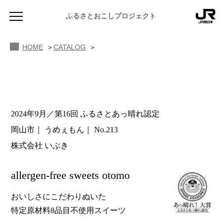
ふるさとおこしプロジェクト
HOME
CATALOG
2024年9月／第16回 ふるさとあっ晴れ認定
NEWS
岡山市
うめぇもん
No.213
お知らせ
株式会社 いぶき
MAGAZINE
地域のよみもの
allergen-free sweets otomo
JR PREMIUM SELECT SETOUCHI
ふるさと図鑑
JR西日本グループのおみやげ開発
おいしさにこだわりぬいた
特定原材料8品目不使用スイーツ
ふるさと文庫
CATALOG