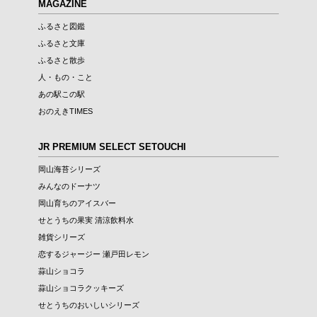
MAGAZINE
ふるさと図鑑
ふるさと文庫
ふるさと散歩
人・もの・こと
あの駅この駅
おのえきTIMES
JR PREMIUM SELECT SETOUCHI
岡山海苔シリーズ
みんなのドーナツ
岡山育ちのアイスバー
せとうちの果実 清涼飲料水
雑貨シリーズ
恋するジャージー 瀬戸田レモン
蒜山ショコラ
蒜山ショコラクッキーズ
せとうちのおいしいシリーズ