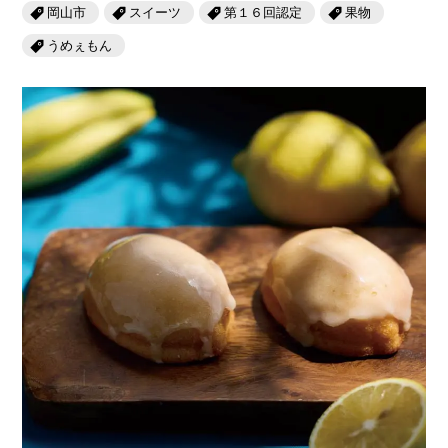
岡山海苔シリーズ
ふるさとあっ晴れ認定
岡山市
スイーツ
第１６回認定
果物
ふるさと散歩
うめぇもん
みんなのドーナツ
TRAIN
人・もの・こと
観光列車
ふるさとあっ晴れ認定
岡山育ちのアイスバー
あの駅この駅
ABOUT
Urara
マップ・一覧から探す
せとうちの果実 清涼飲料水
JR岡山の地域共生
おのえきTIMES
カテゴリー・タグ・キーワードから探す
SAKU美SAKU楽
雑貨シリーズ
ふるさとおこしプロジェクトとは
SETOUCHI TRAIN
第16回
Re：
第15回
未来へつなぐ人
恋するジャージー 瀬戸田レモン
活動内容
La Malle de Bois
第14回
持続と進化
第13回
せとうちの海を育む山々
蒜山ショコラ
地酒列車
第12回
挑戦
第11回
せとうち
蒜山ショコラクッキーズ
スローライフ列車
第10回
岡山・備後の果物
第9回
岡山・備後のうめぇもん
せとうちのおいしいシリーズ
第8回
岡山市
第7回
美作市/西粟倉村/奈義町/勝央町
生スフレ ふわり～ぬ