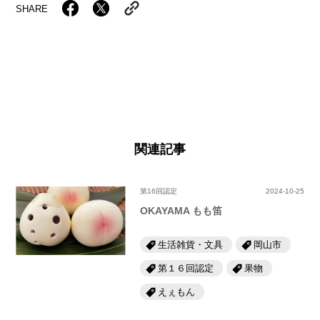
SHARE
関連記事
第16回認定
2024-10-25
OKAYAMA もも笛
生活雑貨・文具
岡山市
第１６回認定
果物
えぇもん