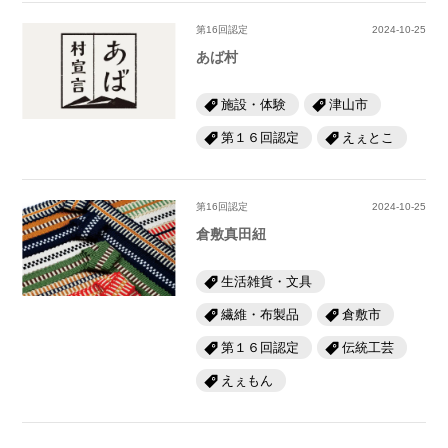
第16回認定
2024-10-25
あば村
施設・体験
津山市
第１６回認定
えぇとこ
第16回認定
2024-10-25
倉敷真田紐
生活雑貨・文具
繊維・布製品
倉敷市
第１６回認定
伝統工芸
えぇもん