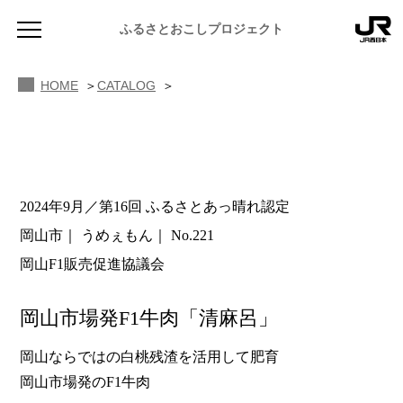
ふるさとおこしプロジェクト
HOME
CATALOG
2024年9月／第16回 ふるさとあっ晴れ認定
NEWS
岡山市
うめぇもん
No.221
お知らせ
岡山F1販売促進協議会
MAGAZINE
地域のよみもの
岡山市場発F1牛肉「清麻呂」
JR PREMIUM SELECT SETOUCHI
ふるさと図鑑
JR西日本グループのおみやげ開発
岡山ならではの白桃残渣を活用して肥育
岡山市場発のF1牛肉
ふるさと文庫
CATALOG