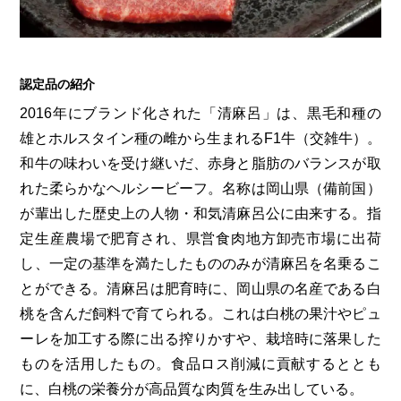
第6回
瀬戸内市/備前市/和気町/赤磐市
第5回
津山市/鏡野町/吉備中央町/久米南町/美咲町
せとうちの果実 チューハイ
第4回
倉敷市/玉野市/浅口市/里庄町
第3回
尾道市/福山市/笠岡市/府中市
第2回
真庭市/新庄村
第1回
新見市/高梁市/総社市/井原市/矢掛町
認定品の紹介
2016年にブランド化された「清麻呂」は、黒毛和種の
雄とホルスタイン種の雌から生まれるF1牛（交雑牛）。
ふるさとあっ晴れ認定とは
デジタルカタログ
和牛の味わいを受け継いだ、赤身と脂肪のバランスが取
れた柔らかなヘルシービーフ。名称は岡山県（備前国）
が輩出した歴史上の人物・和気清麻呂公に由来する。指
定生産農場で肥育され、県営食肉地方卸売市場に出荷
し、一定の基準を満たしたもののみが清麻呂を名乗るこ
とができる。清麻呂は肥育時に、岡山県の名産である白
桃を含んだ飼料で育てられる。これは白桃の果汁やピュ
ーレを加工する際に出る搾りかすや、栽培時に落果した
ものを活用したもの。食品ロス削減に貢献するととも
に、白桃の栄養分が高品質な肉質を生み出している。