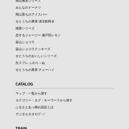
岡山海苔シリーズ
みんなのドーナツ
岡山育ちのアイスバー
せとうちの果実 清涼飲料水
雑貨シリーズ
恋するジャージー 瀬戸田レモン
蒜山ショコラ
蒜山ショコラクッキーズ
せとうちのおいしいシリーズ
生スフレ ふわり～ぬ
せとうちの果実 チューハイ
CATALOG
マップ・一覧から探す
カテゴリー・タグ・キーワードから探す
ふるさとあっ晴れ認定とは
デジタルカタログ
TRAIN