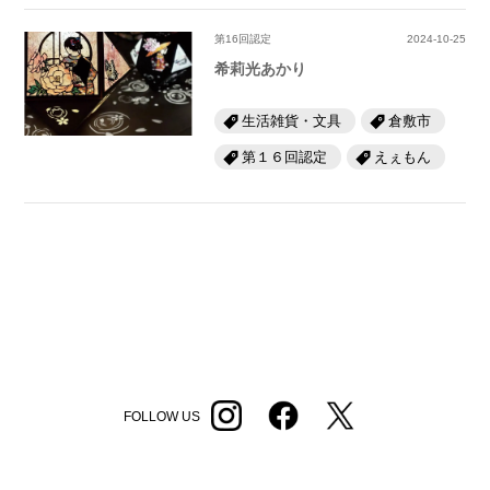
第16回認定
2024-10-25
希莉光あかり
生活雑貨・文具
倉敷市
第１６回認定
えぇもん
FOLLOW US