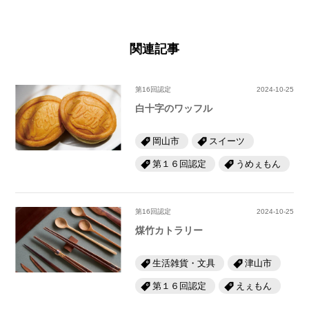
関連記事
第16回認定
2024-10-25
白十字のワッフル
岡山市
スイーツ
第１６回認定
うめぇもん
第16回認定
2024-10-25
煤竹カトラリー
生活雑貨・文具
津山市
第１６回認定
えぇもん