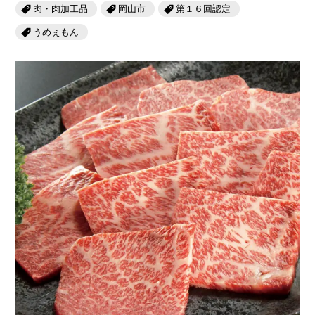
岡山海苔シリーズ
ふるさとあっ晴れ認定
肉・肉加工品
岡山市
第１６回認定
ふるさと散歩
うめぇもん
みんなのドーナツ
TRAIN
人・もの・こと
観光列車
ふるさとあっ晴れ認定
岡山育ちのアイスバー
あの駅この駅
ABOUT
Urara
マップ・一覧から探す
せとうちの果実 清涼飲料水
JR岡山の地域共生
おのえきTIMES
カテゴリー・タグ・キーワードから探す
SAKU美SAKU楽
雑貨シリーズ
ふるさとおこしプロジェクトとは
SETOUCHI TRAIN
第16回
Re：
第15回
未来へつなぐ人
恋するジャージー 瀬戸田レモン
活動内容
La Malle de Bois
第14回
持続と進化
第13回
せとうちの海を育む山々
蒜山ショコラ
地酒列車
第12回
挑戦
第11回
せとうち
蒜山ショコラクッキーズ
スローライフ列車
第10回
岡山・備後の果物
第9回
岡山・備後のうめぇもん
せとうちのおいしいシリーズ
第8回
岡山市
第7回
美作市/西粟倉村/奈義町/勝央町
生スフレ ふわり～ぬ