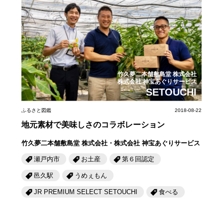
第6回
瀬戸内市/備前市/和気町/赤磐市
第5回
津山市/鏡野町/吉備中央町/久米南町/美咲町
せとうちの果実 チューハイ
第4回
倉敷市/玉野市/浅口市/里庄町
第3回
尾道市/福山市/笠岡市/府中市
第2回
真庭市/新庄村
第1回
新見市/高梁市/総社市/井原市/矢掛町
竹久夢二本舗敷島堂 株式会社
ふるさとあっ晴れ認定とは
デジタルカタログ
株式会社 神宝あぐりサービス
SETOUCHI
ふるさと図鑑
2018-08-22
地元素材で美味しさのコラボレーション
竹久夢二本舗敷島堂 株式会社・株式会社 神宝あぐりサービス
瀬戸内市
お土産
第６回認定
邑久駅
うめぇもん
JR PREMIUM SELECT SETOUCHI
食べる