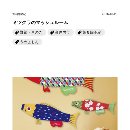
第6回認定
2016-10-23
ミツクラのマッシュルーム
野菜・きのこ
瀬戸内市
第６回認定
うめぇもん