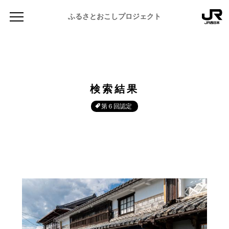
ふるさとおこしプロジェクト
検索結果
第６回認定
NEWS
お知らせ
MAGAZINE
地域のよみもの
JR PREMIUM SELECT SETOUCHI
ふるさと図鑑
JR西日本グループのおみやげ開発
ふるさと文庫
CATALOG