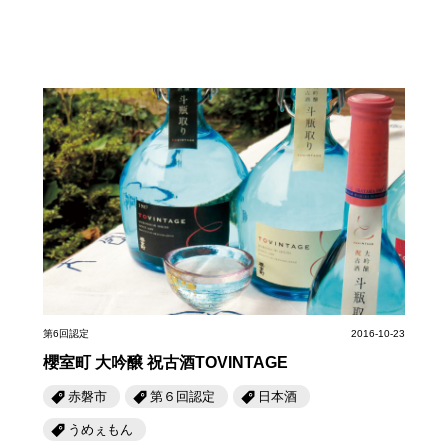
第6回認定
2016-10-23
櫻室町 大吟醸 祝古酒TOVINTAGE
赤磐市
第６回認定
日本酒
うめぇもん