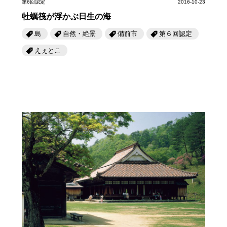
第6回認定
2016-10-23
牡蠣筏が浮かぶ日生の海
島
自然・絶景
備前市
第６回認定
えぇとこ