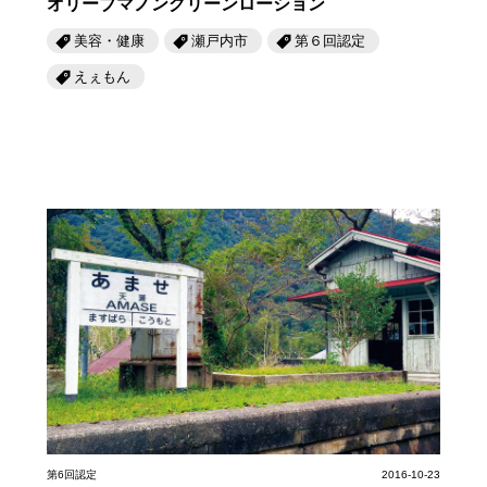
オリーブマノングリーンローション
美容・健康
瀬戸内市
第６回認定
えぇもん
第6回認定
2016-10-23