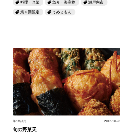
料理・惣菜
魚介・海産物
瀬戸内市
第６回認定
うめぇもん
第6回認定
2016-10-23
旬の野菜天