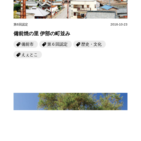
第6回認定
2016-10-23
備前焼の里 伊部の町並み
備前市
第６回認定
歴史・文化
えぇとこ