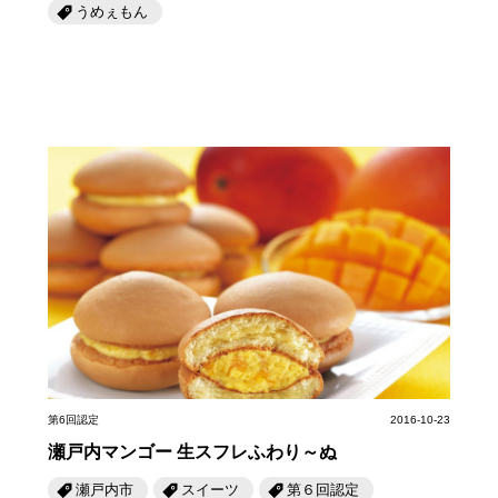
うめぇもん
第6回認定
2016-10-23
瀬戸内マンゴー 生スフレふわり～ぬ
瀬戸内市
スイーツ
第６回認定