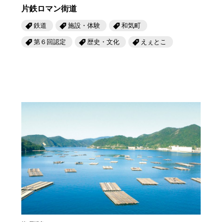
片鉄ロマン街道
鉄道
施設・体験
和気町
第６回認定
歴史・文化
えぇとこ