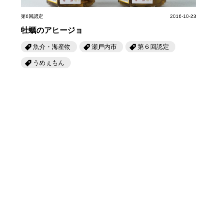
第6回認定
2016-10-23
牡蠣のアヒージョ
魚介・海産物
瀬戸内市
第６回認定
うめぇもん