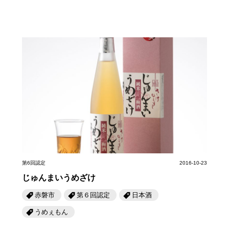
第6回認定
2016-10-23
じゅんまいうめざけ
赤磐市
第６回認定
日本酒
うめぇもん