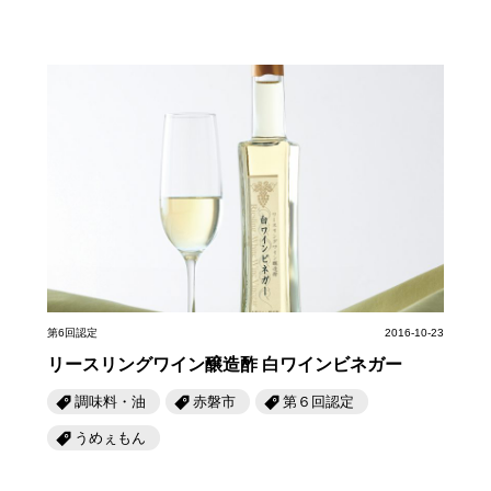
第6回認定
2016-10-23
リースリングワイン醸造酢 白ワインビネガー
調味料・油
赤磐市
第６回認定
うめぇもん