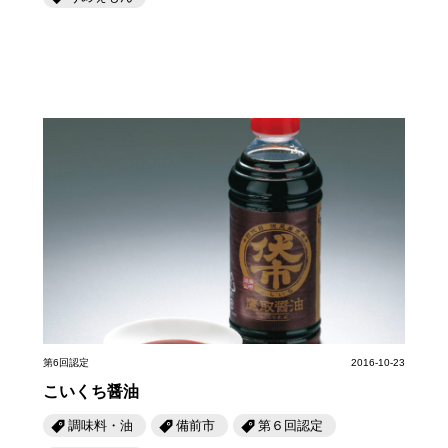
第6回認定
2016-10-23
こいくち醤油
調味料・油
備前市
第６回認定