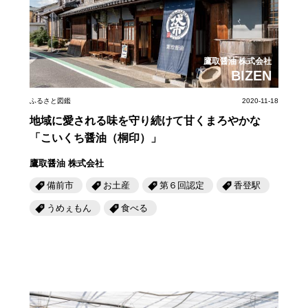
岡山海苔シリーズ
ふるさとあっ晴れ認定
ふるさと散歩
みんなのドーナツ
TRAIN
人・もの・こと
観光列車
ふるさとあっ晴れ認定
鷹取醤油 株式会社
岡山育ちのアイスバー
BIZEN
あの駅この駅
ABOUT
Urara
マップ・一覧から探す
せとうちの果実 清涼飲料水
JR岡山の地域共生
ふるさと図鑑
2020-11-18
おのえきTIMES
カテゴリー・タグ・キーワードから探す
地域に愛される味を守り続けて甘くまろやかな
SAKU美SAKU楽
雑貨シリーズ
ふるさとおこしプロジェクトとは
「こいくち醤油（桐印）」
SETOUCHI TRAIN
第16回
Re：
第15回
未来へつなぐ人
恋するジャージー 瀬戸田レモン
鷹取醤油 株式会社
活動内容
La Malle de Bois
第14回
持続と進化
第13回
せとうちの海を育む山々
備前市
お土産
第６回認定
香登駅
蒜山ショコラ
うめぇもん
食べる
地酒列車
第12回
挑戦
第11回
せとうち
蒜山ショコラクッキーズ
スローライフ列車
第10回
岡山・備後の果物
第9回
岡山・備後のうめぇもん
せとうちのおいしいシリーズ
第8回
岡山市
第7回
美作市/西粟倉村/奈義町/勝央町
生スフレ ふわり～ぬ