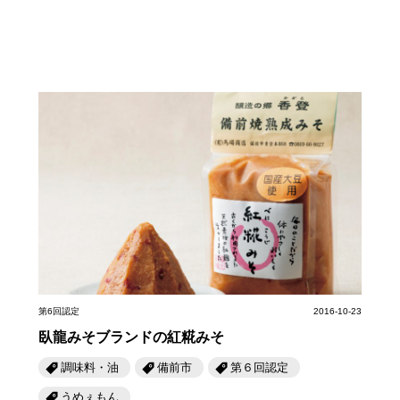
第6回認定
2016-10-23
臥龍みそブランドの紅糀みそ
調味料・油
備前市
第６回認定
うめぇもん