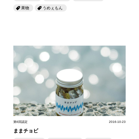
果物
うめぇもん
第6回認定
2016-10-23
ままチョビ