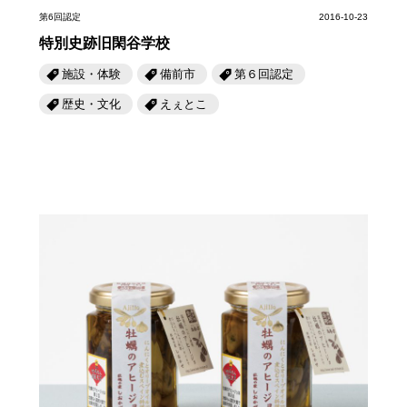
第6回認定
2016-10-23
特別史跡旧閑谷学校
施設・体験
備前市
第６回認定
歴史・文化
えぇとこ