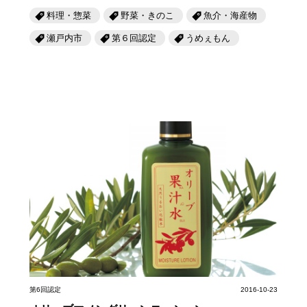
料理・惣菜
野菜・きのこ
魚介・海産物
瀬戸内市
第６回認定
うめぇもん
第6回認定
2016-10-23