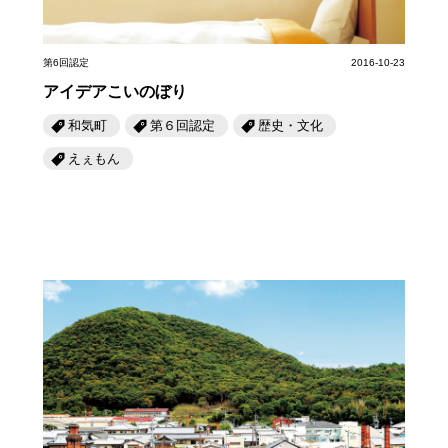
第6回認定
2016-10-23
アイデアこいのぼり
和気町
第６回認定
歴史・文化
えぇもん