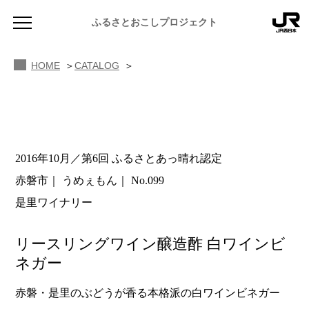
ふるさとおこしプロジェクト
HOME
CATALOG
2016年10月／第6回 ふるさとあっ晴れ認定
NEWS
赤磐市
うめぇもん
No.099
お知らせ
是里ワイナリー
MAGAZINE
地域のよみもの
リースリングワイン醸造酢 白ワインビ
JR PREMIUM SELECT SETOUCHI
ネガー
ふるさと図鑑
JR西日本グループのおみやげ開発
赤磐・是里のぶどうが香る本格派の白ワインビネガー
ふるさと文庫
CATALOG