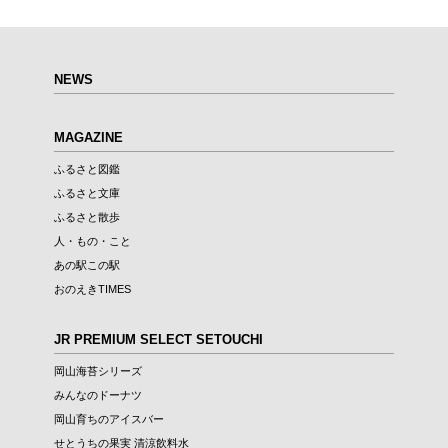
NEWS
MAGAZINE
ふるさと図鑑
ふるさと文庫
ふるさと散歩
人・もの・こと
あの駅この駅
おのえきTIMES
JR PREMIUM SELECT SETOUCHI
岡山海苔シリーズ
みんなのドーナツ
岡山育ちのアイスバー
せとうちの果実 清涼飲料水