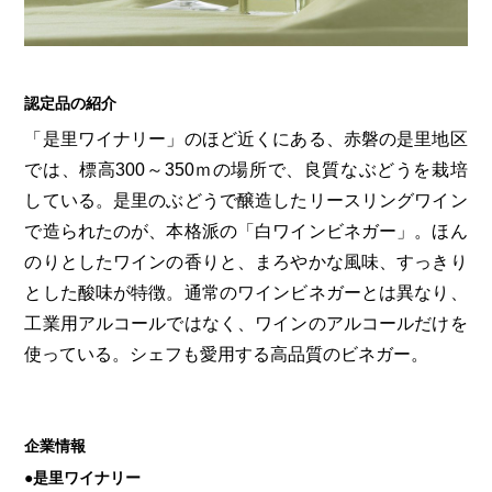
第6回
瀬戸内市/備前市/和気町/赤磐市
第5回
津山市/鏡野町/吉備中央町/久米南町/美咲町
せとうちの果実 チューハイ
第4回
倉敷市/玉野市/浅口市/里庄町
第3回
尾道市/福山市/笠岡市/府中市
第2回
真庭市/新庄村
第1回
新見市/高梁市/総社市/井原市/矢掛町
認定品の紹介
「是里ワイナリー」のほど近くにある、赤磐の是里地区
では、標高300～350ｍの場所で、良質なぶどうを栽培
ふるさとあっ晴れ認定とは
デジタルカタログ
している。是里のぶどうで醸造したリースリングワイン
で造られたのが、本格派の「白ワインビネガー」。ほん
のりとしたワインの香りと、まろやかな風味、すっきり
とした酸味が特徴。通常のワインビネガーとは異なり、
工業用アルコールではなく、ワインのアルコールだけを
使っている。シェフも愛用する高品質のビネガー。
企業情報
●是里ワイナリー