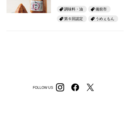
調味料・油
備前市
第６回認定
うめぇもん
FOLLOW US