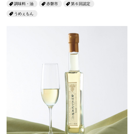
岡山海苔シリーズ
ふるさとあっ晴れ認定
調味料・油
赤磐市
第６回認定
ふるさと散歩
うめぇもん
みんなのドーナツ
TRAIN
人・もの・こと
観光列車
ふるさとあっ晴れ認定
岡山育ちのアイスバー
あの駅この駅
ABOUT
Urara
マップ・一覧から探す
せとうちの果実 清涼飲料水
JR岡山の地域共生
おのえきTIMES
カテゴリー・タグ・キーワードから探す
SAKU美SAKU楽
雑貨シリーズ
ふるさとおこしプロジェクトとは
SETOUCHI TRAIN
第16回
Re：
第15回
未来へつなぐ人
恋するジャージー 瀬戸田レモン
活動内容
La Malle de Bois
第14回
持続と進化
第13回
せとうちの海を育む山々
蒜山ショコラ
地酒列車
第12回
挑戦
第11回
せとうち
蒜山ショコラクッキーズ
スローライフ列車
第10回
岡山・備後の果物
第9回
岡山・備後のうめぇもん
せとうちのおいしいシリーズ
第8回
岡山市
第7回
美作市/西粟倉村/奈義町/勝央町
生スフレ ふわり～ぬ