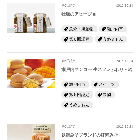
第6回認定
2016-10-23
牡蠣のアヒージョ
魚介・海産物
瀬戸内市
第６回認定
うめぇもん
第6回認定
2016-10-23
瀬戸内マンゴー 生スフレふわり～ぬ
瀬戸内市
スイーツ
第６回認定
果物
うめぇもん
第6回認定
2016-10-23
臥龍みそブランドの紅糀みそ