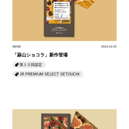
第6回
瀬戸内市/備前市/和気町/赤磐市
第5回
津山市/鏡野町/吉備中央町/久米南町/美咲町
せとうちの果実 チューハイ
第4回
倉敷市/玉野市/浅口市/里庄町
第3回
尾道市/福山市/笠岡市/府中市
第2回
真庭市/新庄村
第1回
新見市/高梁市/総社市/井原市/矢掛町
ふるさとあっ晴れ認定とは
デジタルカタログ
NEWS
2024-10-25
「蒜山ショコラ」新作登場
第１０回認定
JR PREMIUM SELECT SETOUCHI