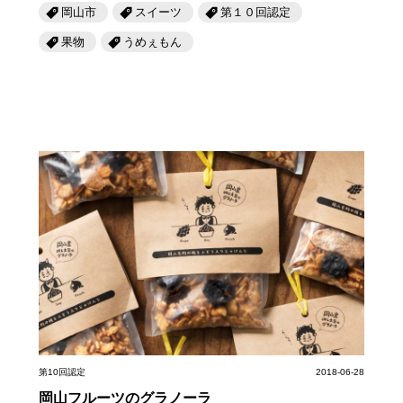
岡山市
スイーツ
第１０回認定
果物
うめぇもん
第10回認定
2018-06-28
岡山フルーツのグラノーラ