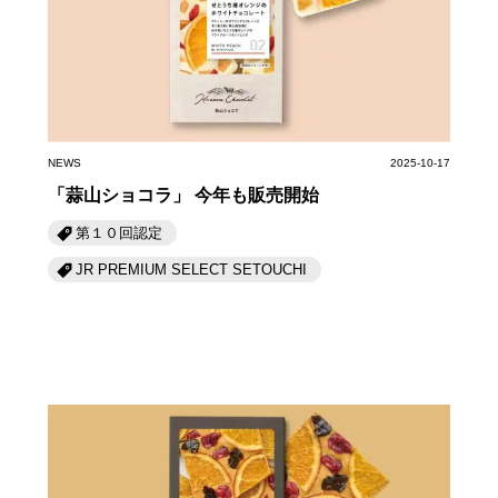
岡山海苔シリーズ
ふるさとあっ晴れ認定
ふるさと散歩
みんなのドーナツ
TRAIN
人・もの・こと
観光列車
ふるさとあっ晴れ認定
岡山育ちのアイスバー
あの駅この駅
ABOUT
Urara
マップ・一覧から探す
せとうちの果実 清涼飲料水
JR岡山の地域共生
NEWS
2025-10-17
おのえきTIMES
カテゴリー・タグ・キーワードから探す
「蒜山ショコラ」 今年も販売開始
SAKU美SAKU楽
雑貨シリーズ
ふるさとおこしプロジェクトとは
第１０回認定
SETOUCHI TRAIN
第16回
Re：
第15回
未来へつなぐ人
恋するジャージー 瀬戸田レモン
JR PREMIUM SELECT SETOUCHI
活動内容
La Malle de Bois
第14回
持続と進化
第13回
せとうちの海を育む山々
蒜山ショコラ
地酒列車
第12回
挑戦
第11回
せとうち
蒜山ショコラクッキーズ
スローライフ列車
第10回
岡山・備後の果物
第9回
岡山・備後のうめぇもん
せとうちのおいしいシリーズ
第8回
岡山市
第7回
美作市/西粟倉村/奈義町/勝央町
生スフレ ふわり～ぬ