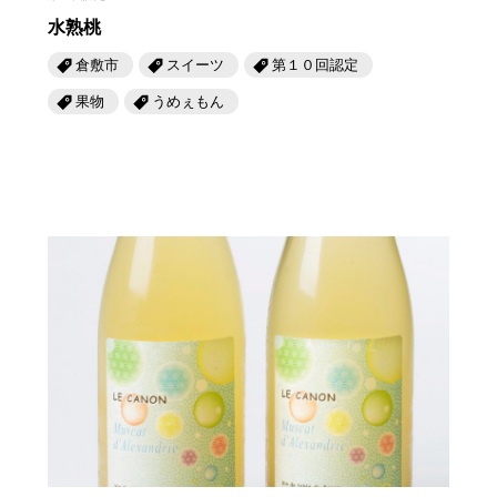
水熟桃
倉敷市
スイーツ
第１０回認定
果物
うめぇもん