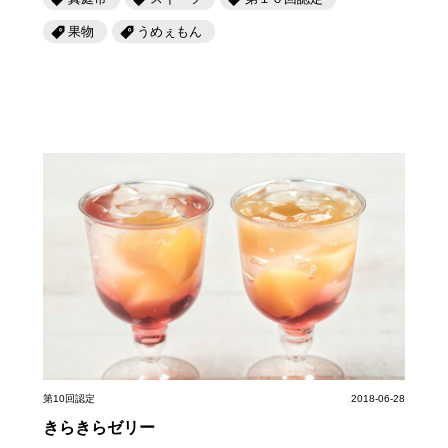
果物
うめぇもん
第10回認定
2018-06-28
きらきらゼリー