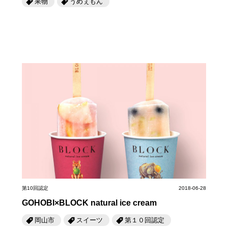
果物
うめぇもん
第10回認定
2018-06-28
GOHOBI×BLOCK natural ice cream
岡山市
スイーツ
第１０回認定