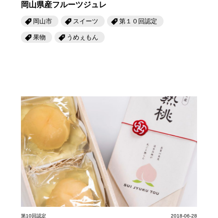
岡山県産フルーツジュレ
岡山市
スイーツ
第１０回認定
果物
うめぇもん
第10回認定
2018-06-28