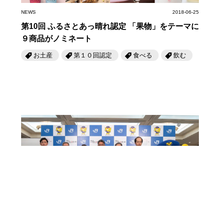
NEWS
2018-06-25
第10回 ふるさとあっ晴れ認定 「果物」をテーマに
９商品がノミネート
お土産
第１０回認定
食べる
飲む