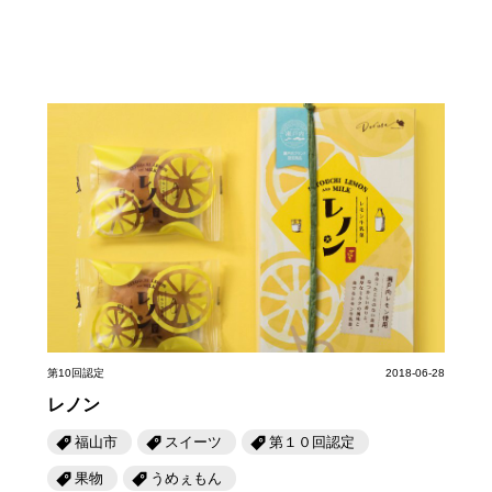
第10回認定
2018-06-28
レノン
福山市
スイーツ
第１０回認定
果物
うめぇもん