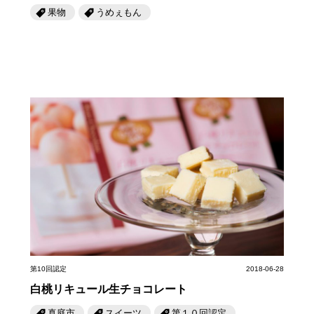
果物
うめぇもん
第10回認定
2018-06-28
白桃リキュール生チョコレート
真庭市
スイーツ
第１０回認定