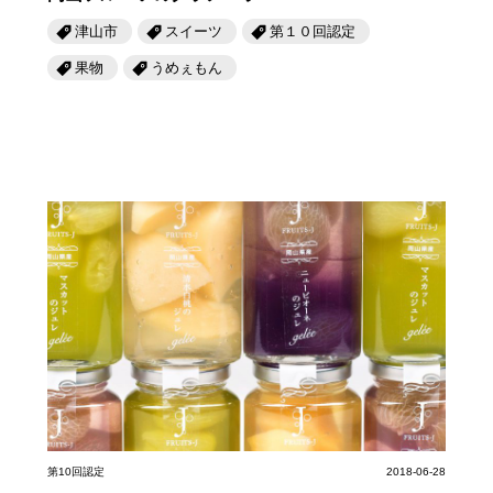
津山市
スイーツ
第１０回認定
果物
うめぇもん
第10回認定
2018-06-28