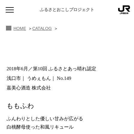
ふるさとおこしプロジェクト
HOME
CATALOG
2018年6月／第10回 ふるさとあっ晴れ認定
NEWS
浅口市
うめぇもん
No.149
お知らせ
嘉美心酒造 株式会社
MAGAZINE
地域のよみもの
ももふわ
JR PREMIUM SELECT SETOUCHI
ふるさと図鑑
JR西日本グループのおみやげ開発
ふんわりとした優しい甘みが広がる
白桃酵母使った和風リキュール
ふるさと文庫
CATALOG