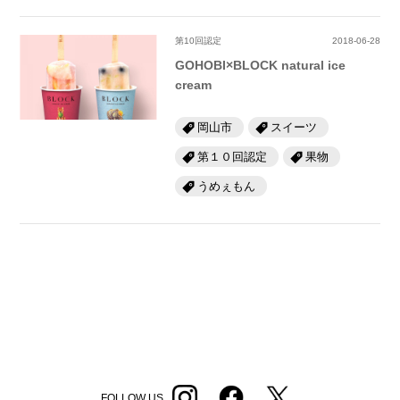
第10回認定
2018-06-28
GOHOBI×BLOCK natural ice
cream
岡山市
スイーツ
第１０回認定
果物
うめぇもん
FOLLOW US