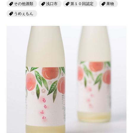
岡山海苔シリーズ
ふるさとあっ晴れ認定
その他酒類
浅口市
第１０回認定
果物
ふるさと散歩
うめぇもん
みんなのドーナツ
TRAIN
人・もの・こと
観光列車
ふるさとあっ晴れ認定
岡山育ちのアイスバー
あの駅この駅
ABOUT
Urara
マップ・一覧から探す
せとうちの果実 清涼飲料水
JR岡山の地域共生
おのえきTIMES
カテゴリー・タグ・キーワードから探す
SAKU美SAKU楽
雑貨シリーズ
ふるさとおこしプロジェクトとは
SETOUCHI TRAIN
第16回
Re：
第15回
未来へつなぐ人
恋するジャージー 瀬戸田レモン
活動内容
La Malle de Bois
第14回
持続と進化
第13回
せとうちの海を育む山々
蒜山ショコラ
地酒列車
第12回
挑戦
第11回
せとうち
蒜山ショコラクッキーズ
スローライフ列車
第10回
岡山・備後の果物
第9回
岡山・備後のうめぇもん
せとうちのおいしいシリーズ
第8回
岡山市
第7回
美作市/西粟倉村/奈義町/勝央町
生スフレ ふわり～ぬ