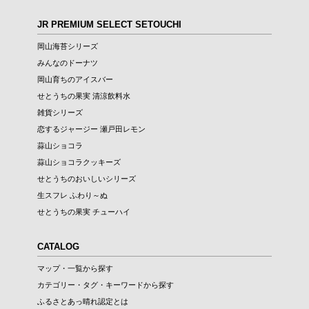
JR PREMIUM SELECT SETOUCHI
岡山海苔シリーズ
みんなのドーナツ
岡山育ちのアイスバー
せとうちの果実 清涼飲料水
雑貨シリーズ
恋するジャージー 瀬戸田レモン
蒜山ショコラ
蒜山ショコラクッキーズ
せとうちのおいしいシリーズ
生スフレ ふわり～ぬ
せとうちの果実 チューハイ
CATALOG
マップ・一覧から探す
カテゴリー・タグ・キーワードから探す
ふるさとあっ晴れ認定とは