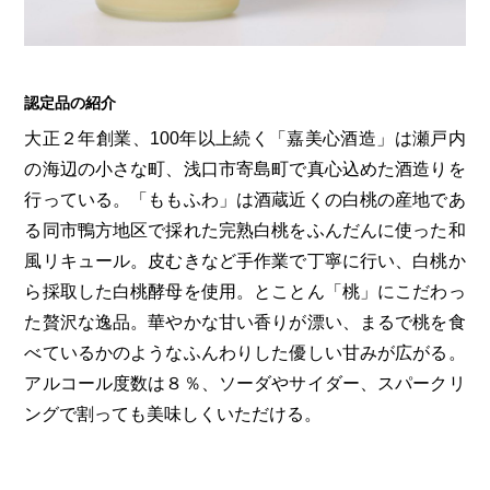
第6回
瀬戸内市/備前市/和気町/赤磐市
第5回
津山市/鏡野町/吉備中央町/久米南町/美咲町
せとうちの果実 チューハイ
第4回
倉敷市/玉野市/浅口市/里庄町
第3回
尾道市/福山市/笠岡市/府中市
第2回
真庭市/新庄村
第1回
新見市/高梁市/総社市/井原市/矢掛町
認定品の紹介
大正２年創業、100年以上続く「嘉美心酒造」は瀬戸内
の海辺の小さな町、浅口市寄島町で真心込めた酒造りを
ふるさとあっ晴れ認定とは
デジタルカタログ
行っている。「ももふわ」は酒蔵近くの白桃の産地であ
る同市鴨方地区で採れた完熟白桃をふんだんに使った和
風リキュール。皮むきなど手作業で丁寧に行い、白桃か
ら採取した白桃酵母を使用。とことん「桃」にこだわっ
た贅沢な逸品。華やかな甘い香りが漂い、まるで桃を食
べているかのようなふんわりした優しい甘みが広がる。
アルコール度数は８％、ソーダやサイダー、スパークリ
ングで割っても美味しくいただける。