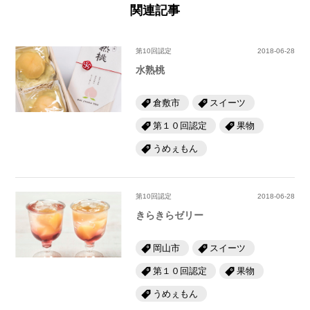
関連記事
第10回認定
2018-06-28
水熟桃
倉敷市
スイーツ
第１０回認定
果物
うめぇもん
第10回認定
2018-06-28
きらきらゼリー
岡山市
スイーツ
第１０回認定
果物
うめぇもん