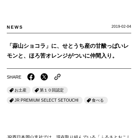
岡山海苔シリーズ
ふるさとあっ晴れ認定
ふるさと散歩
みんなのドーナツ
TRAIN
人・もの・こと
観光列車
ふるさとあっ晴れ認定
2019-02-04
NEWS
岡山育ちのアイスバー
あの駅この駅
ABOUT
Urara
マップ・一覧から探す
せとうちの果実 清涼飲料水
JR岡山の地域共生
「蒜山ショコラ」に、せとうち産の甘酸っぱいレ
おのえきTIMES
カテゴリー・タグ・キーワードから探す
SAKU美SAKU楽
モンと、ほろ苦オレンジがついに仲間入り。
雑貨シリーズ
ふるさとおこしプロジェクトとは
SETOUCHI TRAIN
第16回
Re：
第15回
未来へつなぐ人
恋するジャージー 瀬戸田レモン
活動内容
SHARE
La Malle de Bois
第14回
持続と進化
第13回
せとうちの海を育む山々
蒜山ショコラ
お土産
第１０回認定
地酒列車
第12回
挑戦
第11回
せとうち
蒜山ショコラクッキーズ
JR PREMIUM SELECT SETOUCHI
食べる
スローライフ列車
第10回
岡山・備後の果物
第9回
岡山・備後のうめぇもん
せとうちのおいしいシリーズ
第8回
岡山市
第7回
美作市/西粟倉村/奈義町/勝央町
生スフレ ふわり～ぬ
JR西日本岡山支社では、現在取り組んでいる「ふるさとおこし