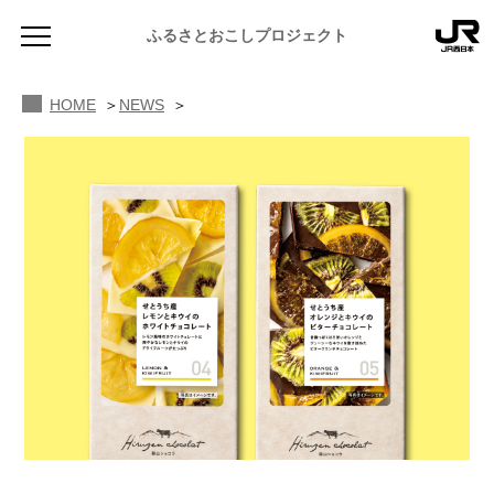
ふるさとおこしプロジェクト
HOME
NEWS
NEWS
お知らせ
MAGAZINE
地域のよみもの
JR PREMIUM SELECT SETOUCHI
ふるさと図鑑
JR西日本グループのおみやげ開発
ふるさと文庫
CATALOG