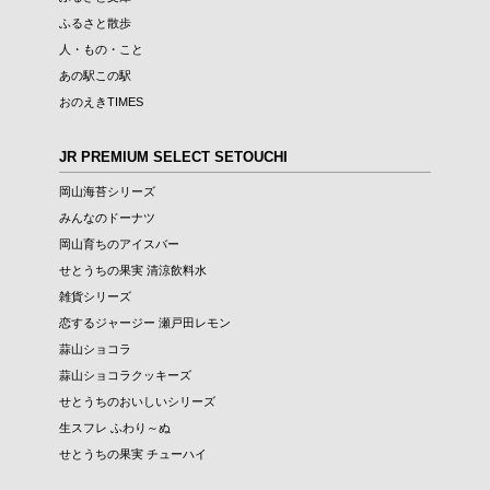
ふるさと散歩
人・もの・こと
あの駅この駅
おのえきTIMES
JR PREMIUM SELECT SETOUCHI
岡山海苔シリーズ
みんなのドーナツ
岡山育ちのアイスバー
せとうちの果実 清涼飲料水
雑貨シリーズ
恋するジャージー 瀬戸田レモン
蒜山ショコラ
蒜山ショコラクッキーズ
せとうちのおいしいシリーズ
生スフレ ふわり～ぬ
せとうちの果実 チューハイ