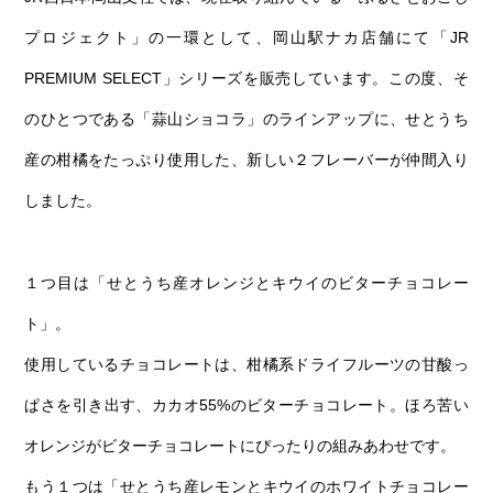
第6回
瀬戸内市/備前市/和気町/赤磐市
第5回
津山市/鏡野町/吉備中央町/久米南町/美咲町
せとうちの果実 チューハイ
プロジェクト」の一環として、岡山駅ナカ店舗にて「JR
第4回
倉敷市/玉野市/浅口市/里庄町
第3回
尾道市/福山市/笠岡市/府中市
PREMIUM SELECT」シリーズを販売しています。この度、そ
第2回
真庭市/新庄村
第1回
新見市/高梁市/総社市/井原市/矢掛町
のひとつである「蒜山ショコラ」のラインアップに、せとうち
産の柑橘をたっぷり使用した、新しい２フレーバーが仲間入り
ふるさとあっ晴れ認定とは
デジタルカタログ
しました。
１つ目は「せとうち産オレンジとキウイのビターチョコレー
ト」。
使用しているチョコレートは、柑橘系ドライフルーツの甘酸っ
ぱさを引き出す、カカオ55%のビターチョコレート。ほろ苦い
オレンジがビターチョコレートにぴったりの組みあわせです。
もう１つは「せとうち産レモンとキウイのホワイトチョコレー