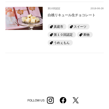
第10回認定
2018-06-28
白桃リキュール生チョコレート
真庭市
スイーツ
第１０回認定
果物
うめぇもん
FOLLOW US