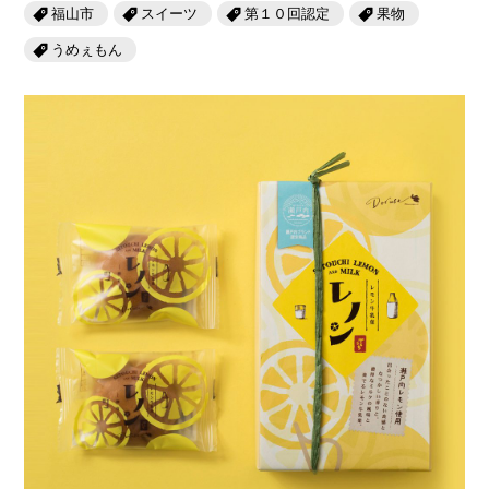
岡山海苔シリーズ
ふるさとあっ晴れ認定
福山市
スイーツ
第１０回認定
果物
ふるさと散歩
うめぇもん
みんなのドーナツ
TRAIN
人・もの・こと
観光列車
ふるさとあっ晴れ認定
岡山育ちのアイスバー
あの駅この駅
ABOUT
Urara
マップ・一覧から探す
せとうちの果実 清涼飲料水
JR岡山の地域共生
おのえきTIMES
カテゴリー・タグ・キーワードから探す
SAKU美SAKU楽
雑貨シリーズ
ふるさとおこしプロジェクトとは
SETOUCHI TRAIN
第16回
Re：
第15回
未来へつなぐ人
恋するジャージー 瀬戸田レモン
活動内容
La Malle de Bois
第14回
持続と進化
第13回
せとうちの海を育む山々
蒜山ショコラ
地酒列車
第12回
挑戦
第11回
せとうち
蒜山ショコラクッキーズ
スローライフ列車
第10回
岡山・備後の果物
第9回
岡山・備後のうめぇもん
せとうちのおいしいシリーズ
第8回
岡山市
第7回
美作市/西粟倉村/奈義町/勝央町
生スフレ ふわり～ぬ