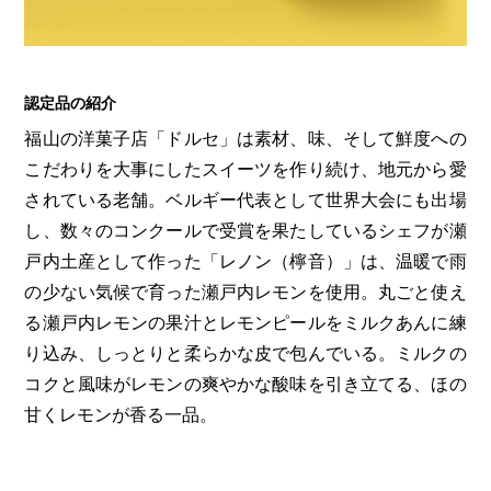
第6回
瀬戸内市/備前市/和気町/赤磐市
第5回
津山市/鏡野町/吉備中央町/久米南町/美咲町
せとうちの果実 チューハイ
第4回
倉敷市/玉野市/浅口市/里庄町
第3回
尾道市/福山市/笠岡市/府中市
第2回
真庭市/新庄村
第1回
新見市/高梁市/総社市/井原市/矢掛町
認定品の紹介
福山の洋菓子店「ドルセ」は素材、味、そして鮮度への
こだわりを大事にしたスイーツを作り続け、地元から愛
ふるさとあっ晴れ認定とは
デジタルカタログ
されている老舗。ベルギー代表として世界大会にも出場
し、数々のコンクールで受賞を果たしているシェフが瀬
戸内土産として作った「レノン（檸音）」は、温暖で雨
の少ない気候で育った瀬戸内レモンを使用。丸ごと使え
る瀬戸内レモンの果汁とレモンピールをミルクあんに練
り込み、しっとりと柔らかな皮で包んでいる。ミルクの
コクと風味がレモンの爽やかな酸味を引き立てる、ほの
甘くレモンが香る一品。