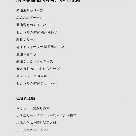
JR PREMIUM SELECT SETOUCHI
岡山海苔シリーズ
みんなのドーナツ
岡山育ちのアイスバー
せとうちの果実 清涼飲料水
雑貨シリーズ
恋するジャージー 瀬戸田レモン
蒜山ショコラ
蒜山ショコラクッキーズ
せとうちのおいしいシリーズ
生スフレ ふわり～ぬ
せとうちの果実 チューハイ
CATALOG
マップ・一覧から探す
カテゴリー・タグ・キーワードから探す
ふるさとあっ晴れ認定とは
デジタルカタログ