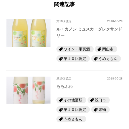
関連記事
第10回認定
2018-06-28
ル・カノン ミュスカ・ダレクサンド
リー
ワイン・果実酒
岡山市
第１０回認定
うめぇもん
第10回認定
2018-06-28
ももふわ
その他酒類
浅口市
第１０回認定
果物
うめぇもん