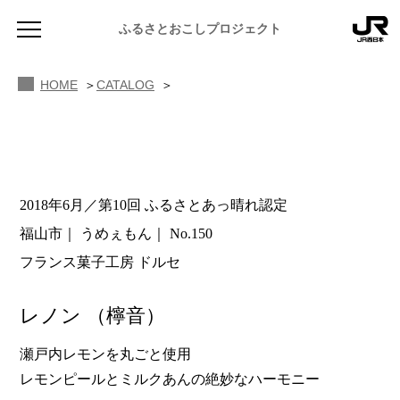
ふるさとおこしプロジェクト
HOME
CATALOG
2018年6月／第10回 ふるさとあっ晴れ認定
NEWS
福山市
うめぇもん
No.150
お知らせ
フランス菓子工房 ドルセ
MAGAZINE
地域のよみもの
レノン
（檸音）
JR PREMIUM SELECT SETOUCHI
ふるさと図鑑
JR西日本グループのおみやげ開発
瀬戸内レモンを丸ごと使用
レモンピールとミルクあんの絶妙なハーモニー
ふるさと文庫
CATALOG