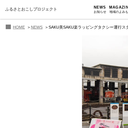
NEWS
MAGAZI
ふるさとおこしプロジェクト
お知らせ
地域のよみ
HOME
NEWS
SAKU美SAKU楽ラッピングタクシー運行ス
ふるさと
ふるさと
ふるさと
人・もの・
あの駅こ
おのえきTI