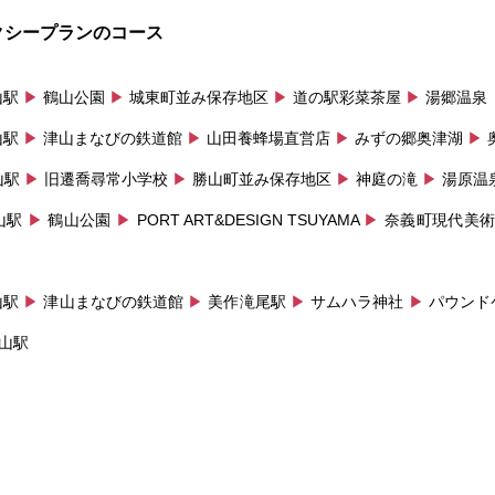
クシープランのコース
山駅
▶
鶴山公園
▶
城東町並み保存地区
▶
道の駅彩菜茶屋
▶
湯郷温泉
山駅
▶
津山まなびの鉄道館
▶
山田養蜂場直営店
▶
みずの郷奥津湖
▶
山駅
▶
旧遷喬尋常小学校
▶
勝山町並み保存地区
▶
神庭の滝
▶
湯原温
山駅
▶
鶴山公園
▶
PORT ART&DESIGN TSUYAMA
▶
奈義町現代美
山駅
▶
津山まなびの鉄道館
▶
美作滝尾駅
▶
サムハラ神社
▶
パウンド
山駅