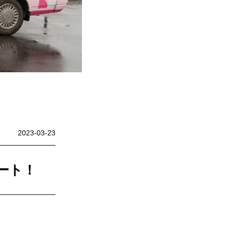
中央町/久米南町/美咲町
/笠岡市/府中市
社市/井原市/矢掛町
2023-03-23
ート！