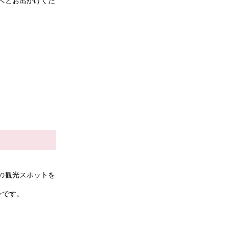
へとお出かけくだ
の観光スポットを
ンです。