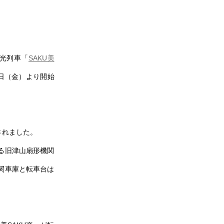
観光列車「
SAKU美
4日（金）より開始
されました。
る旧津山扇形機関
関車庫と転車台は