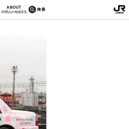
ABOUT
JR岡山の地域共生
おこしプロジェクトとは
KU楽
活動内容
RAIN
Bois
ぐ人
海を育む山々
列車
のうめぇもん
村/奈義町/勝央町