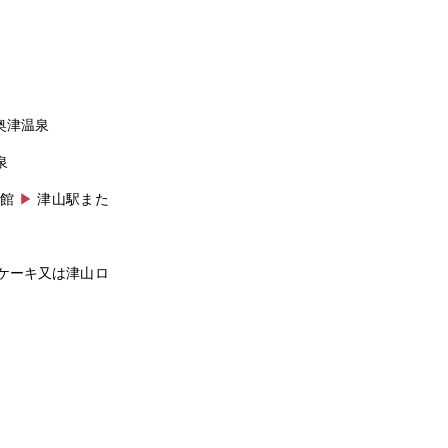
奥津温泉
泉
術館
▶
津山駅また
ケーキ又は津山ロ