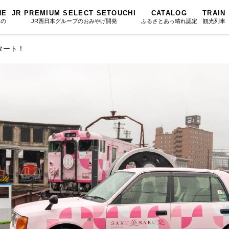
NE
JR PREMIUM SELECT SETOUCHI
CATALOG
TRAIN
もの
JR西日本グループのおみやげ開発
ふるさとあっ晴れ認定
観光列車
タート！
ふるさとあっ晴れ認定
図鑑
岡山海苔シリーズ
ふるさと
Urara
文庫
みんなのドーナツ
SAKU美SA
マップ・一覧から探す
散歩
岡山育ちのアイスバー
カテゴリー・タグ・キーワードから探す
SETOUCHI T
こと
せとうちの果実 清涼飲料水
La Malle de 
第16回
Re：
第15回
未来へつな
の駅
雑貨シリーズ
地酒列車
第14回
持続と進化
第13回
せとうちの
MES
恋するジャージー 瀬戸田レモン
スローライフ
第12回
挑戦
第11回
せとうち
蒜山ショコラ
第10回
岡山・備後の果物
第9回
岡山・備後
蒜山ショコラクッキーズ
第8回
岡山市
第7回
美作市/西粟倉