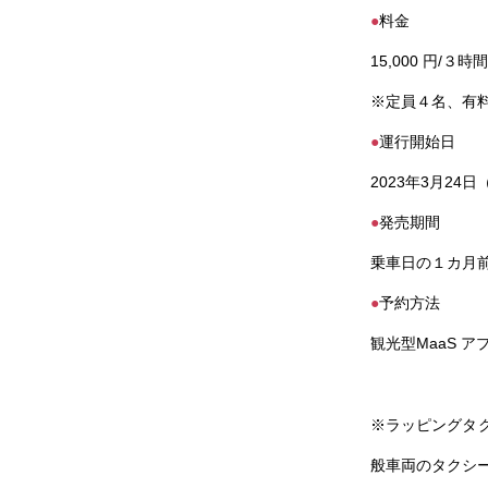
●
料金
15,000 円/３
※定員４名、有
●
運行開始日
2023年3月24日
●
発売期間
乗車日の１カ月前
●
予約方法
観光型MaaS ア
※ラッピングタ
般車両のタクシ