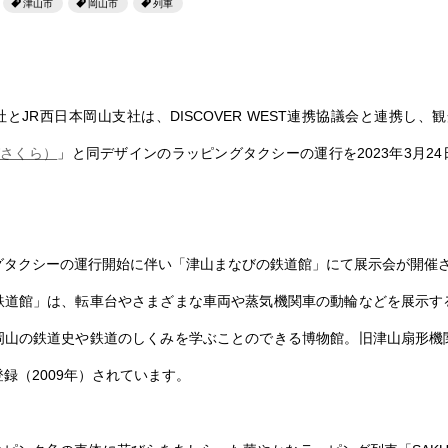
津山市
岡山市
列車
とJR西日本岡山支社は、DISCOVER WEST連携協議会と連携し、
びさくら）
」と同デザインのラッピングタクシーの運行を2023年3月2
グタクシーの運行開始に伴い「津山まなびの鉄道館」にて展示会が開催
鉄道館」は、転車台やさまざまな車両や蒸気機関車の動輪などを展示す
岡山の鉄道史や鉄道のしくみを学ぶことのできる博物館。旧津山扇形機
録（2009年）されています。