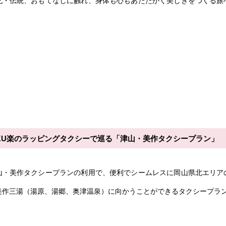
化・伝統、おもてなしに触れ、身体も心もあたたかく美しきをつくる旅
AKU楽のラッピングタクシーで巡る「津山・美作タクシープラン」
山・美作タクシープランの利用で、便利でシームレスに岡山県北エリア
美作三湯（湯原、湯郷、奥津温泉）に向かうことができるタクシープラ