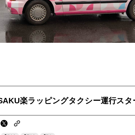
せとうちのおいしいシリーズ
第6回
瀬戸内市/備前市/和気町/赤磐市
第5回
津山市/鏡野町/吉備
生スフレ ふわり～ぬ
第4回
倉敷市/玉野市/浅口市/里庄町
第3回
尾道市/福山市
せとうちの果実 チューハイ
第2回
真庭市/新庄村
第1回
新見市/高梁市/総
ふるさとあっ晴れ認定とは
デジタルカタログ
美SAKU楽ラッピングタクシー運行スタ