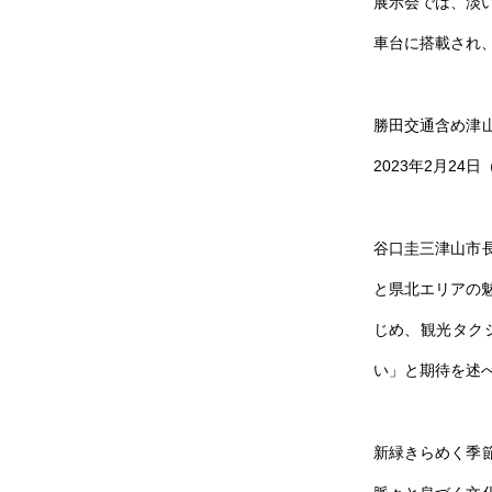
展示会では、淡い
車台に搭載され
勝田交通含め津
2023年2月2
谷口圭三津山市
と県北エリアの魅
じめ、観光タク
い」と期待を述
新緑きらめく季