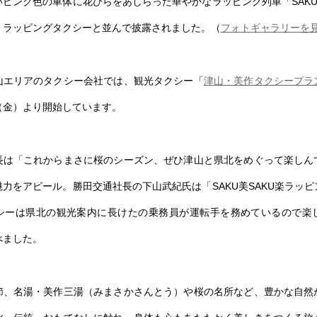
ピンク色の車体に花びらをあしらった華やかなラッピング列車「SAKU
、ラッピングタクシーと並んで披露されました。（
フォトギャラリーを
山エリアのタクシー会社では、観光タクシー「
津山・美作タクシープラ
4日（金）より開始しています。
長は「これからまさに桜のシーズン、ぜひ津山と県北をめぐって楽しん
力をアピール。勝田交通社長の下山武紀氏は「SAKU美SAKU楽ラッ
シーは県北の観光案内に長けたの乗務員が運転手を務めているので楽
べました。
節、名湯・美作三湯（みまさかさんとう）や桜の名所など、豊かな自然