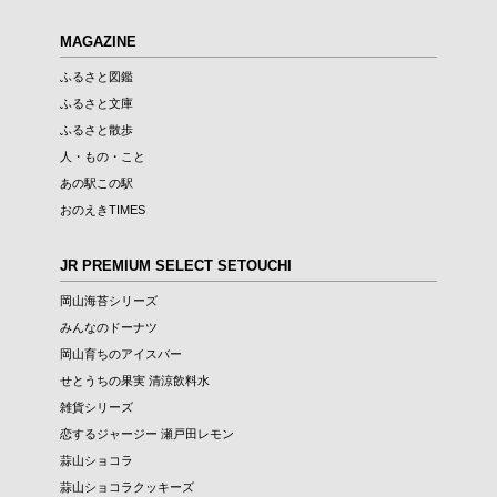
MAGAZINE
ふるさと図鑑
ふるさと文庫
ふるさと散歩
人・もの・こと
あの駅この駅
おのえきTIMES
JR PREMIUM SELECT SETOUCHI
岡山海苔シリーズ
みんなのドーナツ
岡山育ちのアイスバー
せとうちの果実 清涼飲料水
雑貨シリーズ
恋するジャージー 瀬戸田レモン
蒜山ショコラ
蒜山ショコラクッキーズ