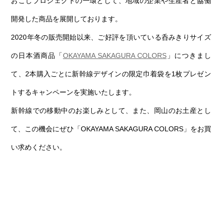
おこしプロジェクトの一環として、地域の企業や生産者と協働
第6回
瀬戸内市/備前市/和気町/赤磐市
第5回
津山市/鏡野町/吉備中央町/久米南町/美咲町
せとうちの果実 チューハイ
開発した商品を展開しております。
第4回
倉敷市/玉野市/浅口市/里庄町
第3回
尾道市/福山市/笠岡市/府中市
2020年冬の販売開始以来、ご好評を頂いている呑みきりサイズ
第2回
真庭市/新庄村
第1回
新見市/高梁市/総社市/井原市/矢掛町
の日本酒商品「
OKAYAMA SAKAGURA COLORS
」につきまし
て、2本購入ごとに新幹線デザインの限定巾着袋を1枚プレゼン
ふるさとあっ晴れ認定とは
デジタルカタログ
トするキャンペーンを実施いたします。
新幹線での移動中のお楽しみとして、また、岡山のお土産とし
て、この機会にぜひ「OKAYAMA SAKAGURA COLORS」をお買
い求めください。