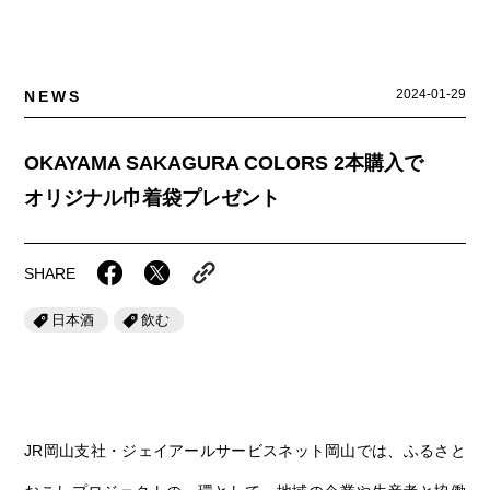
岡山海苔シリーズ
ふるさとあっ晴れ認定
ふるさと散歩
みんなのドーナツ
TRAIN
人・もの・こと
観光列車
ふるさとあっ晴れ認定
2024-01-29
NEWS
岡山育ちのアイスバー
あの駅この駅
ABOUT
Urara
マップ・一覧から探す
せとうちの果実 清涼飲料水
JR岡山の地域共生
OKAYAMA SAKAGURA COLORS 2本購入で
おのえきTIMES
カテゴリー・タグ・キーワードから探す
SAKU美SAKU楽
オリジナル巾着袋プレゼント
雑貨シリーズ
ふるさとおこしプロジェクトとは
SETOUCHI TRAIN
第16回
Re：
第15回
未来へつなぐ人
恋するジャージー 瀬戸田レモン
活動内容
SHARE
La Malle de Bois
第14回
持続と進化
第13回
せとうちの海を育む山々
蒜山ショコラ
日本酒
飲む
地酒列車
第12回
挑戦
第11回
せとうち
蒜山ショコラクッキーズ
スローライフ列車
第10回
岡山・備後の果物
第9回
岡山・備後のうめぇもん
せとうちのおいしいシリーズ
第8回
岡山市
第7回
美作市/西粟倉村/奈義町/勝央町
生スフレ ふわり～ぬ
JR岡山支社・ジェイアールサービスネット岡山では、ふるさと