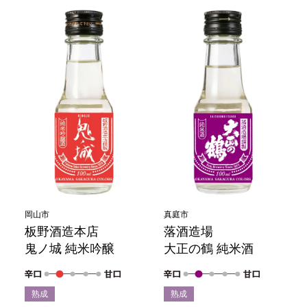
岡山市
真庭市
板野酒造本店
落酒造場
鬼ノ城 純米吟醸
大正の鶴 純米酒
熟成
熟成