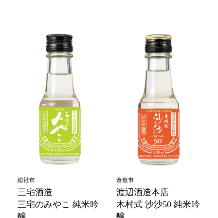
総社市
倉敷市
三宅酒造
渡辺酒造本店
三宅のみやこ 純米吟
木村式 沙沙50 純米吟
醸
醸