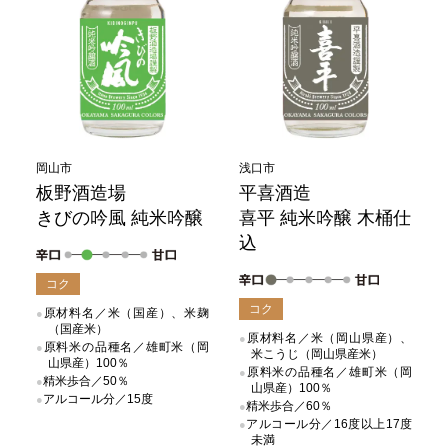
岡山市
浅口市
板野酒造場
平喜酒造
きびの吟風 純米吟醸
喜平 純米吟醸 木桶仕
込
コク
コク
原材料名／米（国産）、米麹
（国産米）
原材料名／米（岡山県産）、
原料米の品種名／雄町米（岡
米こうじ（岡山県産米）
山県産）100％
原料米の品種名／雄町米（岡
精米歩合／50％
山県産）100％
アルコール分／15度
精米歩合／60％
アルコール分／16度以上17度
未満