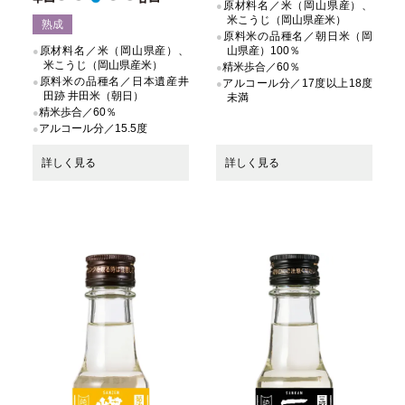
原材料名／米（岡山県産）、
米こうじ（岡山県産米）
熟成
原料米の品種名／朝日米（岡
原材料名／米（岡山県産）、
山県産）100％
米こうじ（岡山県産米）
精米歩合／60％
原料米の品種名／日本遺産井
アルコール分／17度以上18度
田跡 井田米（朝日）
未満
精米歩合／60％
アルコール分／15.5度
詳しく見る
詳しく見る