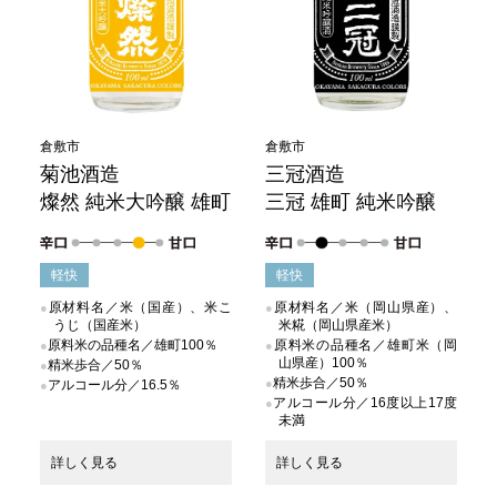
倉敷市
倉敷市
菊池酒造
三冠酒造
燦然 純米大吟醸 雄町
三冠 雄町 純米吟醸
軽快
軽快
原材料名／米（国産）、米こ
原材料名／米（岡山県産）、
うじ（国産米）
米糀（岡山県産米）
原料米の品種名／雄町100％
原料米の品種名／雄町米（岡
山県産）100％
精米歩合／50％
精米歩合／50％
アルコール分／16.5％
アルコール分／16度以上17度
未満
詳しく見る
詳しく見る