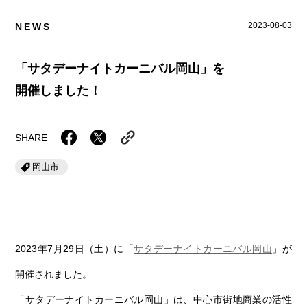
岡山海苔シリーズ
ふるさとあっ晴れ認定
ふるさと散歩
2023-08-03
NEWS
みんなのドーナツ
TRAIN
人・もの・こと
観光列車
ふるさとあっ晴れ認定
岡山育ちのアイスバー
「サタデーナイトカーニバル岡山」を
あの駅この駅
ABOUT
開催しました！
Urara
マップ・一覧から探す
せとうちの果実 清涼飲料水
JR岡山の地域共生
おのえきTIMES
カテゴリー・タグ・キーワードから探す
SAKU美SAKU楽
雑貨シリーズ
ふるさとおこしプロジェクトとは
SHARE
SETOUCHI TRAIN
第16回
Re：
第15回
未来へつなぐ人
恋するジャージー 瀬戸田レモン
岡山市
活動内容
La Malle de Bois
第14回
持続と進化
第13回
せとうちの海を育む山々
蒜山ショコラ
地酒列車
第12回
挑戦
第11回
せとうち
蒜山ショコラクッキーズ
スローライフ列車
第10回
岡山・備後の果物
第9回
岡山・備後のうめぇもん
せとうちのおいしいシリーズ
2023年7月29日（土）に「
サタデーナイトカーニバル岡山
」が
開催されました。
第8回
岡山市
第7回
美作市/西粟倉村/奈義町/勝央町
生スフレ ふわり～ぬ
「サタデーナイトカーニバル岡山」は、中心市街地商業の活性