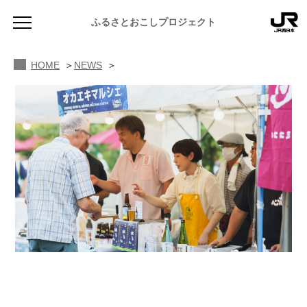
ふるさとおこしプロジェクト
HOME
NEWS
NEWS
お知らせ
MAGAZINE
地域のよみもの
JR PREMIUM SELECT SETOUCHI
ふるさと図鑑
JR西日本グループのおみやげ開発
ふるさと文庫
CATALOG