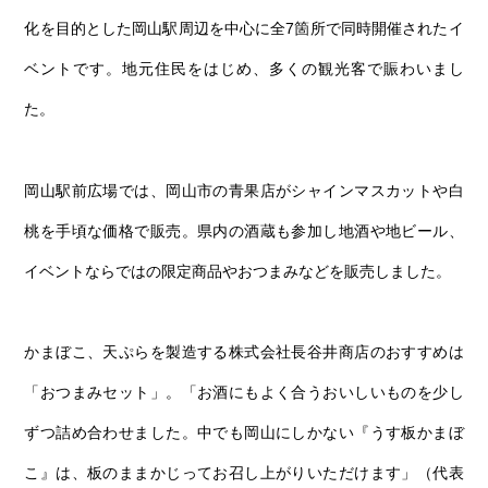
第6回
瀬戸内市/備前市/和気町/赤磐市
第5回
津山市/鏡野町/吉備中央町/久米南町/美咲町
せとうちの果実 チューハイ
化を目的とした岡山駅周辺を中心に全7箇所で同時開催されたイ
第4回
倉敷市/玉野市/浅口市/里庄町
第3回
尾道市/福山市/笠岡市/府中市
ベントです。地元住民をはじめ、多くの観光客で賑わいまし
第2回
真庭市/新庄村
第1回
新見市/高梁市/総社市/井原市/矢掛町
た。
ふるさとあっ晴れ認定とは
デジタルカタログ
岡山駅前広場では、岡山市の青果店がシャインマスカットや白
桃を手頃な価格で販売。県内の酒蔵も参加し地酒や地ビール、
イベントならではの限定商品やおつまみなどを販売しました。
かまぼこ、天ぷらを製造する株式会社長谷井商店のおすすめは
「おつまみセット」。「お酒にもよく合うおいしいものを少し
ずつ詰め合わせました。中でも岡山にしかない『うす板かまぼ
こ』は、板のままかじってお召し上がりいただけます」（代表