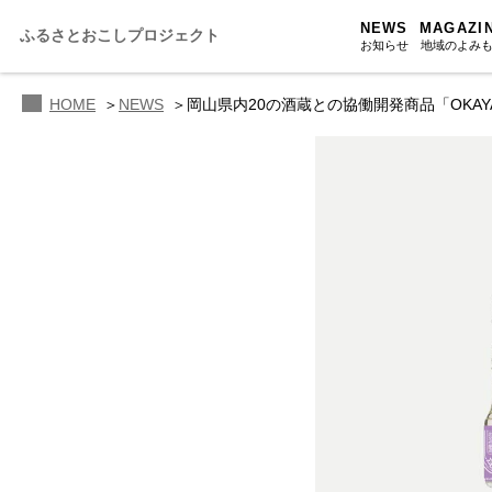
NEWS
MAGAZI
ふるさとおこしプロジェクト
お知らせ
地域のよみ
HOME
NEWS
岡山県内20の酒蔵との協働開発商品「OKAYAM
ふるさと
ふるさと
ふるさと
人・もの・
あの駅こ
おのえきTI