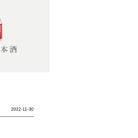
中央町/久米南町/美咲町
/笠岡市/府中市
社市/井原市/矢掛町
2022-11-30