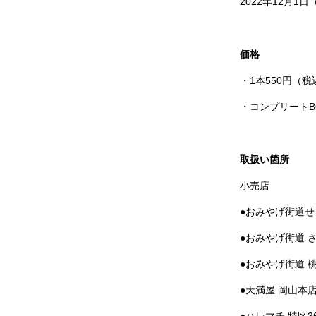
2022年12月1日
価格
・1本550円（税
・コンプリートBO
取扱い箇所
小売店
●おみやげ街道せ
●おみやげ街道 
●おみやげ街道 
●天満屋 岡山本
●ハレマチ 特区