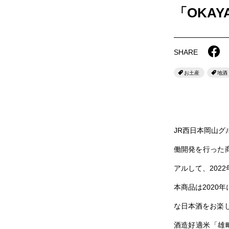
「OKAY
SHARE
お土産
地酒
JR西日本岡山
働開発を行った商
アルして、202
本商品は202
な日本酒をお楽
酒造好適米「雄