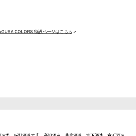
KAGURA COLORS 特設ページはこちら
>
酒造場、板野酒造本店、高祖酒造、萬歳酒造、宮下酒造、室町酒造