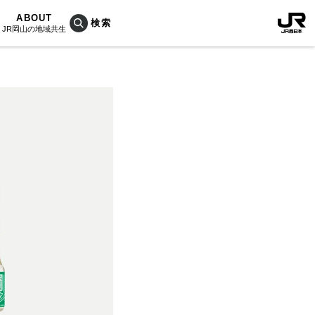
ABOUT
JR岡山の地域共生
おこしプロジェクトとは
KU楽
活動内容
RAIN
Bois
ぐ人
海を育む山々
列車
のうめぇもん
村/奈義町/勝央町