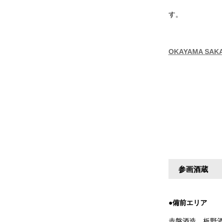
す。
OKAYAMA SA
参画酒蔵
●備前エリア
赤磐酒造、板野