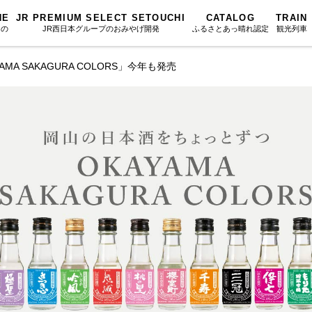
NE
JR PREMIUM SELECT SETOUCHI
CATALOG
TRAIN
もの
JR西日本グループのおみやげ開発
ふるさとあっ晴れ認定
観光列車
A SAKAGURA COLORS」今年も発売
ふるさとあっ晴れ認定
図鑑
岡山海苔シリーズ
ふるさと
Urara
文庫
みんなのドーナツ
SAKU美SA
マップ・一覧から探す
散歩
岡山育ちのアイスバー
カテゴリー・タグ・キーワードから探す
SETOUCHI T
こと
せとうちの果実 清涼飲料水
La Malle de 
第16回
Re：
第15回
未来へつな
の駅
雑貨シリーズ
地酒列車
第14回
持続と進化
第13回
せとうちの
MES
恋するジャージー 瀬戸田レモン
スローライフ
第12回
挑戦
第11回
せとうち
蒜山ショコラ
第10回
岡山・備後の果物
第9回
岡山・備後
蒜山ショコラクッキーズ
第8回
岡山市
第7回
美作市/西粟倉