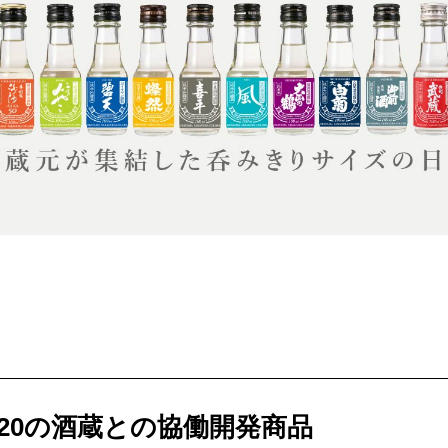
せとうちのおいしいシリーズ
第6回
瀬戸内市/備前市/和気町/赤磐市
第5回
津山市/鏡野町/吉備
生スフレ ふわり～ぬ
第4回
倉敷市/玉野市/浅口市/里庄町
第3回
尾道市/福山市
せとうちの果実 チューハイ
第2回
真庭市/新庄村
第1回
新見市/高梁市/総
ふるさとあっ晴れ認定とは
デジタルカタログ
20の酒蔵との協働開発商品