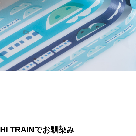
せとうちのおいしいシリーズ
第6回
瀬戸内市/備前市/和気町/赤磐市
第5回
津山市/鏡野町/吉備
生スフレ ふわり～ぬ
第4回
倉敷市/玉野市/浅口市/里庄町
第3回
尾道市/福山市
せとうちの果実 チューハイ
第2回
真庭市/新庄村
第1回
新見市/高梁市/総
ふるさとあっ晴れ認定とは
デジタルカタログ
CHI TRAINでお馴染み