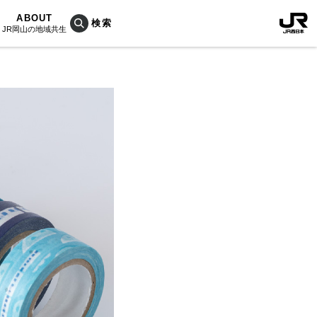
ABOUT
JR岡山の地域共生
おこしプロジェクトとは
KU楽
活動内容
RAIN
Bois
ぐ人
海を育む山々
列車
のうめぇもん
村/奈義町/勝央町