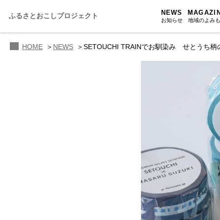
NEWS
MAGAZI
ふるさとおこしプロジェクト
お知らせ
地域のよみ
HOME
NEWS
SETOUCHI TRAINでお馴染み せと
ふるさと
ふるさと
ふるさと
人・もの・
あの駅こ
おのえきTI