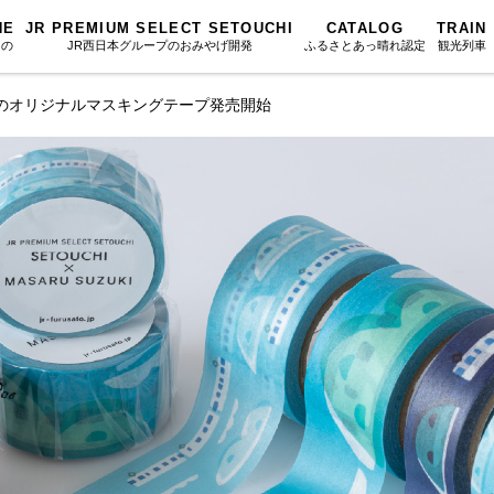
NE
JR PREMIUM SELECT SETOUCHI
CATALOG
TRAIN
もの
JR西日本グループのおみやげ開発
ふるさとあっ晴れ認定
観光列車
うち柄のオリジナルマスキングテープ発売開始
ふるさとあっ晴れ認定
図鑑
岡山海苔シリーズ
ふるさと
Urara
文庫
みんなのドーナツ
SAKU美SA
マップ・一覧から探す
散歩
岡山育ちのアイスバー
カテゴリー・タグ・キーワードから探す
SETOUCHI T
こと
せとうちの果実 清涼飲料水
La Malle de 
第16回
Re：
第15回
未来へつな
の駅
雑貨シリーズ
地酒列車
第14回
持続と進化
第13回
せとうちの
MES
恋するジャージー 瀬戸田レモン
スローライフ
第12回
挑戦
第11回
せとうち
蒜山ショコラ
第10回
岡山・備後の果物
第9回
岡山・備後
蒜山ショコラクッキーズ
第8回
岡山市
第7回
美作市/西粟倉