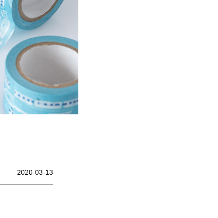
中央町/久米南町/美咲町
/笠岡市/府中市
社市/井原市/矢掛町
2020-03-13