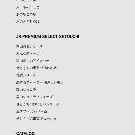
人・もの・こと
あの駅この駅
おのえきTIMES
JR PREMIUM SELECT SETOUCHI
岡山海苔シリーズ
みんなのドーナツ
岡山育ちのアイスバー
せとうちの果実 清涼飲料水
雑貨シリーズ
恋するジャージー 瀬戸田レモン
蒜山ショコラ
蒜山ショコラクッキーズ
せとうちのおいしいシリーズ
生スフレ ふわり～ぬ
せとうちの果実 チューハイ
CATALOG