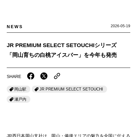
岡山海苔シリーズ
ふるさとあっ晴れ認定
ふるさと散歩
みんなのドーナツ
TRAIN
人・もの・こと
観光列車
ふるさとあっ晴れ認定
2026-05-19
NEWS
岡山育ちのアイスバー
あの駅この駅
ABOUT
Urara
マップ・一覧から探す
せとうちの果実 清涼飲料水
JR岡山の地域共生
JR PREMIUM SELECT SETOUCHIシリーズ
おのえきTIMES
カテゴリー・タグ・キーワードから探す
「岡山育ちの白桃アイスバー」を今年も発売
SAKU美SAKU楽
雑貨シリーズ
ふるさとおこしプロジェクトとは
SETOUCHI TRAIN
第16回
Re：
第15回
未来へつなぐ人
恋するジャージー 瀬戸田レモン
活動内容
SHARE
La Malle de Bois
第14回
持続と進化
第13回
せとうちの海を育む山々
蒜山ショコラ
岡山駅
JR PREMIUM SELECT SETOUCHI
地酒列車
第12回
挑戦
第11回
せとうち
蒜山ショコラクッキーズ
瀬戸内
スローライフ列車
第10回
岡山・備後の果物
第9回
岡山・備後のうめぇもん
せとうちのおいしいシリーズ
第8回
岡山市
第7回
美作市/西粟倉村/奈義町/勝央町
生スフレ ふわり～ぬ
JR西日本岡山支社は、岡山・備後エリアの魅力を全国に伝える