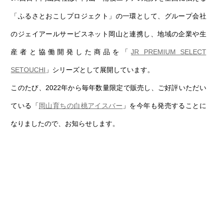
第6回
瀬戸内市/備前市/和気町/赤磐市
第5回
津山市/鏡野町/吉備中央町/久米南町/美咲町
せとうちの果実 チューハイ
「ふるさとおこしプロジェクト」の一環として、グループ会社
第4回
倉敷市/玉野市/浅口市/里庄町
第3回
尾道市/福山市/笠岡市/府中市
のジェイアールサービスネット岡山と連携し、地域の企業や生
第2回
真庭市/新庄村
第1回
新見市/高梁市/総社市/井原市/矢掛町
産者と協働開発した商品を「
JR PREMIUM SELECT
SETOUCHI
」シリーズとして展開しています。
ふるさとあっ晴れ認定とは
デジタルカタログ
このたび、2022年から毎年数量限定で販売し、ご好評いただい
ている「
岡山育ちの白桃アイスバー
」を今年も発売することに
なりましたので、お知らせします。