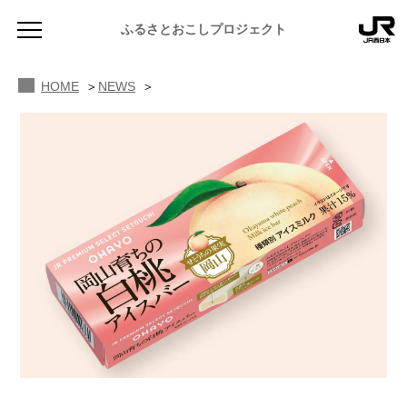
ふるさとおこしプロジェクト
HOME
NEWS
NEWS
お知らせ
MAGAZINE
地域のよみもの
JR PREMIUM SELECT SETOUCHI
ふるさと図鑑
JR西日本グループのおみやげ開発
ふるさと文庫
CATALOG