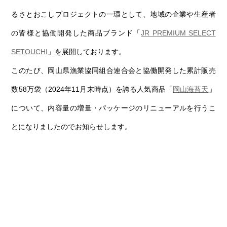
第6回
瀬戸内市/備前市/和気町/赤磐市
第5回
津山市/鏡野町/吉備中央町/久米南町/美咲町
せとうちの果実 チューハイ
るさとおこしプロジェクトの一環として、地域の企業や生産者
第4回
倉敷市/玉野市/浅口市/里庄町
第3回
尾道市/福山市/笠岡市/府中市
の皆様と協働開発した商品ブランド「
JR PREMIUM SELECT
第2回
真庭市/新庄村
第1回
新見市/高梁市/総社市/井原市/矢掛町
SETOUCHI
」を展開しております。
このたび、岡山県漁業協同組合連合会と協働開発した累計販売
ふるさとあっ晴れ認定とは
デジタルカタログ
数58万袋（2024年11月末時点）を誇る人気商品「
岡山海苔天
」
について、内容量の増量・パッケージのリニューアルを行うこ
とになりましたのでお知らせします。