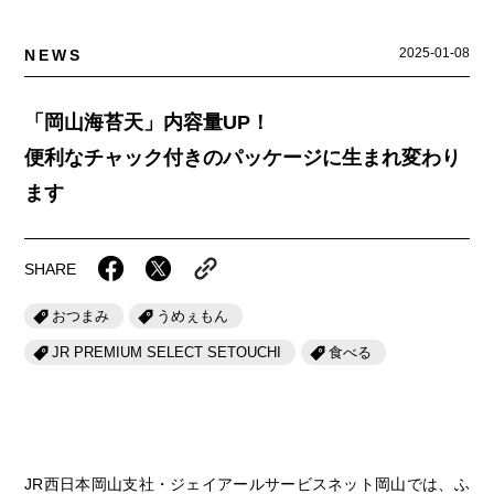
岡山海苔シリーズ
ふるさとあっ晴れ認定
ふるさと散歩
みんなのドーナツ
2025-01-08
NEWS
TRAIN
人・もの・こと
観光列車
ふるさとあっ晴れ認定
岡山育ちのアイスバー
「岡山海苔天」内容量UP！
あの駅この駅
ABOUT
Urara
マップ・一覧から探す
せとうちの果実 清涼飲料水
便利なチャック付きのパッケージに生まれ変わり
JR岡山の地域共生
おのえきTIMES
カテゴリー・タグ・キーワードから探す
ます
SAKU美SAKU楽
雑貨シリーズ
ふるさとおこしプロジェクトとは
SETOUCHI TRAIN
第16回
Re：
第15回
未来へつなぐ人
恋するジャージー 瀬戸田レモン
SHARE
活動内容
La Malle de Bois
第14回
持続と進化
第13回
せとうちの海を育む山々
蒜山ショコラ
おつまみ
うめぇもん
地酒列車
第12回
挑戦
第11回
せとうち
蒜山ショコラクッキーズ
JR PREMIUM SELECT SETOUCHI
食べる
スローライフ列車
第10回
岡山・備後の果物
第9回
岡山・備後のうめぇもん
せとうちのおいしいシリーズ
第8回
岡山市
第7回
美作市/西粟倉村/奈義町/勝央町
生スフレ ふわり～ぬ
JR西日本岡山支社・ジェイアールサービスネット岡山では、ふ