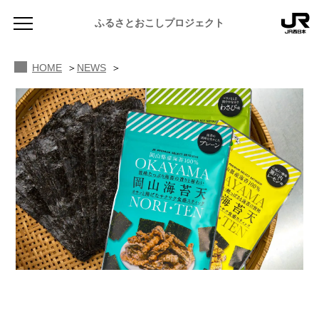
ふるさとおこしプロジェクト
HOME
NEWS
NEWS
お知らせ
MAGAZINE
地域のよみもの
JR PREMIUM SELECT SETOUCHI
ふるさと図鑑
JR西日本グループのおみやげ開発
ふるさと文庫
CATALOG