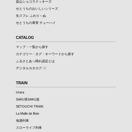
蒜山ショコラクッキーズ
せとうちのおいしいシリーズ
生スフレ ふわり～ぬ
せとうちの果実 チューハイ
CATALOG
マップ・一覧から探す
カテゴリー・タグ・キーワードから探す
ふるさとあっ晴れ認定とは
デジタルカタログ
TRAIN
Urara
SAKU美SAKU楽
SETOUCHI TRAIN
La Malle de Bois
地酒列車
スローライフ列車