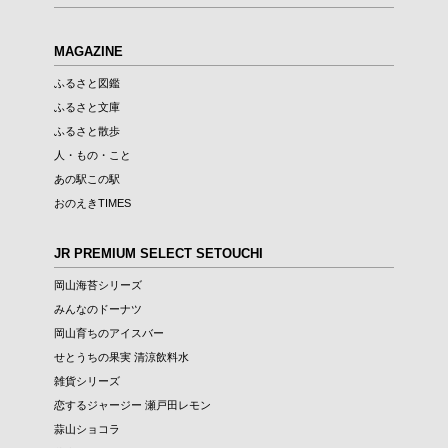
MAGAZINE
ふるさと図鑑
ふるさと文庫
ふるさと散歩
人・もの・こと
あの駅この駅
おのえきTIMES
JR PREMIUM SELECT SETOUCHI
岡山海苔シリーズ
みんなのドーナツ
岡山育ちのアイスバー
せとうちの果実 清涼飲料水
雑貨シリーズ
恋するジャージー 瀬戸田レモン
蒜山ショコラ