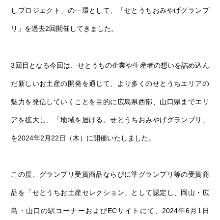
第6回
瀬戸内市/備前市/和気町/赤磐市
第5回
津山市/鏡野町/吉備中央町/久米南町/美咲町
せとうちの果実 チューハイ
しプロジェクト」の一環として、「せとうちおみやげグランプ
第4回
倉敷市/玉野市/浅口市/里庄町
第3回
尾道市/福山市/笠岡市/府中市
リ」を過去2回開催してきました。
第2回
真庭市/新庄村
第1回
新見市/高梁市/総社市/井原市/矢掛町
3回目となる今回は、せとうちの企業や生産者の想いを詰め込ん
ふるさとあっ晴れ認定とは
デジタルカタログ
だ新しいお土産の開発を通じて、より多くのせとうちエリアの
魅力を発信していくことを目的に広島県西部、山口県までエリ
アを拡大し、「地域を届ける。せとうちおみやげグランプリ」
を2024年2月22日（木）に開催いたしました。
この度、グランプリ受賞商品ならびに準グランプリ等の受賞商
品を「せとうちお土産セレクション」として認定し、岡山・広
島・山口の駅コーナーおよびECサイトにて、2024年6月1日