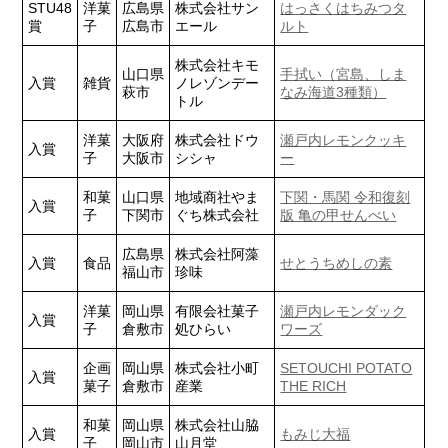
STU48
洋菓
広島県
株式会社サン
はっさくはちみつタ
賞
子
広島市
エール
ルト
株式会社キモ
山口県
手拭い（宮島、しま
入賞
雑貨
ノレゾンデー
萩市
なみ海道3種類）
トル
洋菓
大阪府
株式会社ドウ
瀬戸内レモンクッキ
入賞
子
大阪市
シシャ
ー
和菓
山口県
地域商社やま
下関・馬関 令和復刻
入賞
子
下関市
ぐち株式会社
版 亀の甲せんべい
広島県
株式会社阿藻
入賞
食品
せとうちめしの素
福山市
珍味
洋菓
岡山県
有限会社菓子
瀬戸内レモンダック
入賞
子
倉敷市
処ひらい
ワーズ
企画
岡山県
株式会社小町
SETOUCHI POTATO
入賞
菓子
倉敷市
産業
THE RICH
和菓
岡山県
株式会社山脇
入賞
もみじ大福
子
岡山市
山月堂