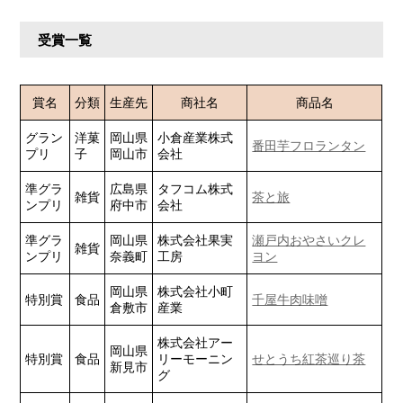
受賞一覧
賞名
分類
生産先
商社名
商品名
グラン
洋菓
岡山県
小倉産業株式
番田芋フロランタン
プリ
子
岡山市
会社
準グラ
広島県
タフコム株式
雑貨
茶と旅
ンプリ
府中市
会社
準グラ
岡山県
株式会社果実
瀬戸内おやさいクレ
雑貨
ンプリ
奈義町
工房
ヨン
岡山県
株式会社小町
特別賞
食品
千屋牛肉味噌
倉敷市
産業
株式会社アー
岡山県
特別賞
食品
リーモーニン
せとうち紅茶巡り茶
新見市
グ