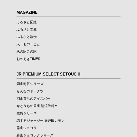
MAGAZINE
ふるさと図鑑
ふるさと文庫
ふるさと散歩
人・もの・こと
あの駅この駅
おのえきTIMES
JR PREMIUM SELECT SETOUCHI
岡山海苔シリーズ
みんなのドーナツ
岡山育ちのアイスバー
せとうちの果実 清涼飲料水
雑貨シリーズ
恋するジャージー 瀬戸田レモン
蒜山ショコラ
蒜山ショコラクッキーズ