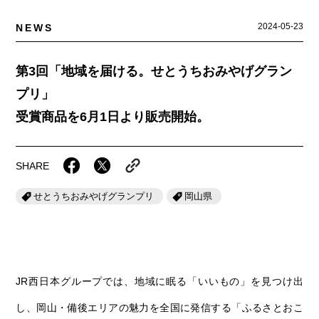
岡山海苔シリーズ
ふるさとあっ晴れ認定
ふるさと散歩
2024-05-23
NEWS
みんなのドーナツ
TRAIN
人・もの・こと
観光列車
ふるさとあっ晴れ認定
岡山育ちのアイスバー
第3回「地域を届ける。せとうちおみやげグラン
あの駅この駅
ABOUT
プリ」
Urara
マップ・一覧から探す
せとうちの果実 清涼飲料水
JR岡山の地域共生
おのえきTIMES
受賞商品を6月1日より販売開始。
カテゴリー・タグ・キーワードから探す
SAKU美SAKU楽
雑貨シリーズ
ふるさとおこしプロジェクトとは
SETOUCHI TRAIN
第16回
Re：
第15回
未来へつなぐ人
恋するジャージー 瀬戸田レモン
SHARE
活動内容
La Malle de Bois
第14回
持続と進化
第13回
せとうちの海を育む山々
蒜山ショコラ
せとうちおみやげグランプリ
岡山県
地酒列車
第12回
挑戦
第11回
せとうち
蒜山ショコラクッキーズ
スローライフ列車
第10回
岡山・備後の果物
第9回
岡山・備後のうめぇもん
せとうちのおいしいシリーズ
JR西日本グループでは、地域に眠る「いいもの」を見つけ出
第8回
岡山市
第7回
美作市/西粟倉村/奈義町/勝央町
生スフレ ふわり～ぬ
し、岡山・備後エリアの魅力を全国に発信する「ふるさとおこ