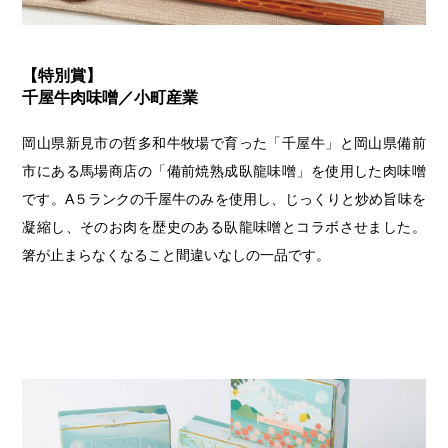
【特別賞】
千屋牛肉味噌／小町産業
岡山県新見市の哲多和牛牧場で育った「千屋牛」と岡山県備前
市にある馬場商店の「備前焼熟成臥龍味噌」を使用した肉味噌
です。A５ランクの千屋牛のみを使用し、じっくりと炒め旨味を
凝縮し、そのお肉を歴史のある臥龍味噌とコラボさせました。
箸が止まらなくなること間違いなしの一品です。