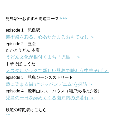
児島駅〜おすすめ周遊コース
▶▶▶
episode 1 児島駅
芸術祭を彩る、心あたたまるおもてなし ＞
episode 2 昼食
たかとうどん 本店
うどん文化が根付くまち「児島」 ＞
中華そば こうた
ノスタルジックで新しい児島で味わう中華そば ＞
episode 3 児島ジーンズストリート
藍に染まる街で“ジャパンデニム”を探訪 ＞
episode 4 鷲羽山レストハウス（瀬戸大橋の夕景）
児島の一日を締めくくる瀬戸内の夕暮れ ＞
鉄道の時刻表はこちら