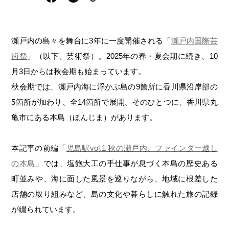
岡山海苔シリーズ
ふるさとあっ晴れ認定
ふるさと散歩
みんなのドーナツ
TRAIN
人・もの・こと
観光列車
ふるさとあっ晴れ認定
瀬戸内の島々を舞台に3年に一度開催される「
瀬戸内国際芸
岡山育ちのアイスバー
術祭
」（以下、芸術祭）。2025年の春・夏会期に続き、10
あの駅この駅
ABOUT
Urara
マップ・一覧から探す
せとうちの果実 清涼飲料水
月3日からは秋会期も始まっています。
JR岡山の地域共生
おのえきTIMES
秋会期では、瀬戸内海に浮かぶ島の9箇所に香川県沿岸部の
カテゴリー・タグ・キーワードから探す
SAKU美SAKU楽
雑貨シリーズ
5箇所が加わり、全14箇所で展開。そのひとつに、香川県丸
ふるさとおこしプロジェクトとは
SETOUCHI TRAIN
第16回
Re：
第15回
未来へつなぐ人
恋するジャージー 瀬戸田レモン
亀市にある本島（ほんじま）があります。
活動内容
La Malle de Bois
第14回
持続と進化
第13回
せとうちの海を育む山々
蒜山ショコラ
本記事の前編「
児島駅vol.1 秋の瀬戸内、ファインダー越し
地酒列車
第12回
挑戦
第11回
せとうち
蒜山ショコラクッキーズ
の本島
」では、塩飽大工の手仕事が息づく本島の歴史ある
町並みや、海に面した風景を巡りながら、地域に根差した
スローライフ列車
第10回
岡山・備後の果物
第9回
岡山・備後のうめぇもん
せとうちのおいしいシリーズ
店舗の取り組みなど、島の文化や暮らしに触れた旅の記録
第8回
岡山市
第7回
美作市/西粟倉村/奈義町/勝央町
生スフレ ふわり～ぬ
が綴られています。