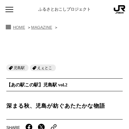
MAGAZINE あの駅この駅
岡山駅からはじまる瀬戸内めぐり
ふるさとおこしプロジェクト
HOME
MAGAZINE
児島駅
えぇとこ
NEWS
お知らせ
【あの駅この駅】児島駅 vol.2
MAGAZINE
地域のよみもの
深まる秋、児島が紡ぐあたたかな物語
JR PREMIUM SELECT SETOUCHI
ふるさと図鑑
JR西日本グループのおみやげ開発
ふるさと文庫
CATALOG
SHARE