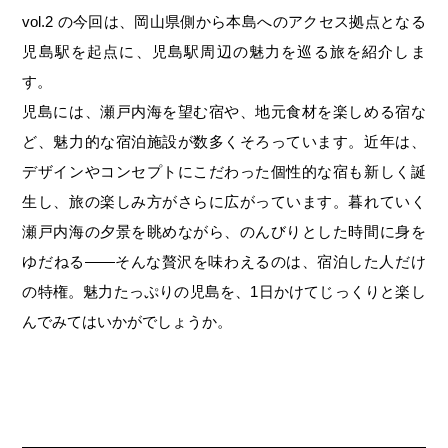
第6回
瀬戸内市/備前市/和気町/赤磐市
第5回
津山市/鏡野町/吉備中央町/久米南町/美咲町
せとうちの果実 チューハイ
vol.2 の今回は、岡山県側から本島へのアクセス拠点となる
第4回
倉敷市/玉野市/浅口市/里庄町
第3回
尾道市/福山市/笠岡市/府中市
児島駅を起点に、児島駅周辺の魅力を巡る旅を紹介しま
す。
第2回
真庭市/新庄村
第1回
新見市/高梁市/総社市/井原市/矢掛町
児島には、瀬戸内海を望む宿や、地元食材を楽しめる宿な
ど、魅力的な宿泊施設が数多くそろっています。近年は、
ふるさとあっ晴れ認定とは
デジタルカタログ
デザインやコンセプトにこだわった個性的な宿も新しく誕
生し、旅の楽しみ方がさらに広がっています。暮れていく
瀬戸内海の夕景を眺めながら、のんびりとした時間に身を
ゆだねる——そんな贅沢を味わえるのは、宿泊した人だけ
の特権。魅力たっぷりの児島を、1日かけてじっくりと楽し
んでみてはいかがでしょうか。