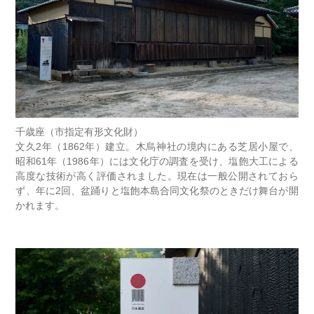
千歳座（市指定有形文化財）
文久2年（1862年）建立。木烏神社の境内にある芝居小屋で、
昭和61年（1986年）には文化庁の調査を受け、塩飽大工による
高度な技術が高く評価されました。現在は一般公開されておら
ず、年に2回、盆踊りと塩飽本島合同文化祭のときだけ舞台が開
かれます。