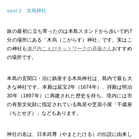
spot 2 木烏神社
旅の最初に立ち寄ったのは本島スタンドから歩いて約7
分の場所にある「木烏（こがらす）神社」です。実はこ
の神社も
瀬戸内こえびネットワークの斉藤さん
おすすめ
の場所です。
本島の玄関口・泊に鎮座する木烏神社は、島内で最も大
きな神社です。本殿は延宝2年（1674年）、拝殿は明治
30年（1897年）に再建された歴史を持ち、境内には市
の有形文化財に指定されている鳥居や芝居小屋「千歳座
（ちとせざ）」などもあります。
神社の名は、日本武尊（やまとたける）の伝説に由来し