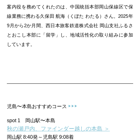
第6回
瀬戸内市/備前市/和気町/赤磐市
第5回
津山市/鏡野町/吉備中央町/久米南町/美咲町
せとうちの果実 チューハイ
案内役を務めてくれたのは、中国統括本部岡山保線区で保
第4回
倉敷市/玉野市/浅口市/里庄町
第3回
尾道市/福山市/笠岡市/府中市
線業務に携わる久保田 航海（くぼた わたる）さん。2025年
9月から2か月間、西日本旅客鉄道株式会社 岡山支社ふるさ
第2回
真庭市/新庄村
第1回
新見市/高梁市/総社市/井原市/矢掛町
とおこし本部に「留学」し、地域活性化の取り組みに参加
しています。
ふるさとあっ晴れ認定とは
デジタルカタログ
児島〜本島おすすめコース
▶▶▶
spot 1 岡山駅〜本島
秋の瀬戸内、ファインダー越しの本島 ＞
岡山駅 8:40発～児島駅 9:08着