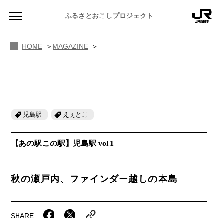
MAGAZINE あの駅この駅
岡山駅からはじまる瀬戸内めぐり
ふるさとおこしプロジェクト
HOME
MAGAZINE
児島駅
えぇとこ
NEWS
お知らせ
【あの駅この駅】児島駅 vol.1
MAGAZINE
地域のよみもの
秋の瀬戸内、ファインダー越しの本島
JR PREMIUM SELECT SETOUCHI
ふるさと図鑑
JR西日本グループのおみやげ開発
ふるさと文庫
CATALOG
SHARE