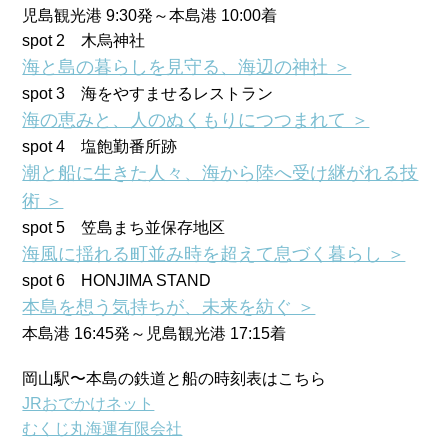
児島観光港 9:30発～本島港 10:00着
spot 2 木烏神社
海と島の暮らしを見守る、海辺の神社 ＞
spot 3 海をやすませるレストラン
海の恵みと、人のぬくもりにつつまれて ＞
spot 4 塩飽勤番所跡
潮と船に生きた人々、海から陸へ受け継がれる技
術 ＞
spot 5 笠島まち並保存地区
海風に揺れる町並み時を超えて息づく暮らし ＞
spot 6 HONJIMA STAND
本島を想う気持ちが、未来を紡ぐ ＞
本島港 16:45発～児島観光港 17:15着
岡山駅〜本島の鉄道と船の時刻表はこちら
JRおでかけネット
むくじ丸海運有限会社