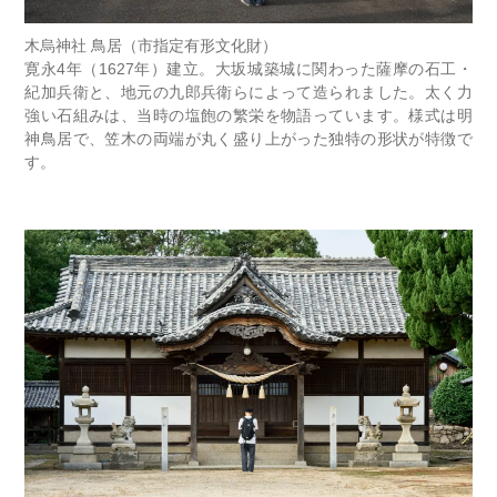
木烏神社 鳥居（市指定有形文化財）
寛永4年（1627年）建立。大坂城築城に関わった薩摩の石工・
紀加兵衛と、地元の九郎兵衛らによって造られました。太く力
強い石組みは、当時の塩飽の繁栄を物語っています。様式は明
神鳥居で、笠木の両端が丸く盛り上がった独特の形状が特徴で
す。