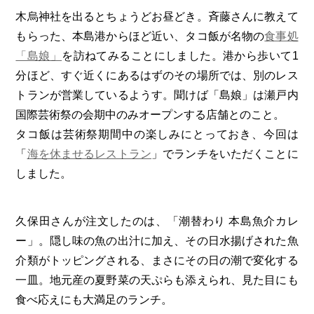
木烏神社を出るとちょうどお昼どき。斉藤さんに教えて
もらった、本島港からほど近い、タコ飯が名物の
食事処
「島娘」
を訪ねてみることにしました。港から歩いて1
分ほど、すぐ近くにあるはずのその場所では、別のレス
トランが営業しているようす。聞けば「島娘」は瀬戸内
国際芸術祭の会期中のみオープンする店舗とのこと。
タコ飯は芸術祭期間中の楽しみにとっておき、今回は
「
海を休ませるレストラン
」でランチをいただくことに
しました。
久保田さんが注文したのは、「潮替わり 本島魚介カレ
ー」。隠し味の魚の出汁に加え、その日水揚げされた魚
介類がトッピングされる、まさにその日の潮で変化する
一皿。地元産の夏野菜の天ぷらも添えられ、見た目にも
食べ応えにも大満足のランチ。