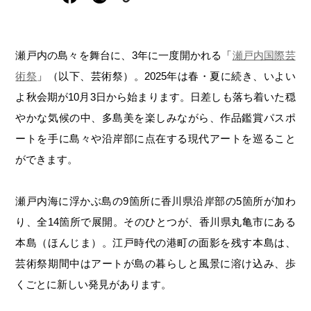
岡山海苔シリーズ
ふるさとあっ晴れ認定
ふるさと散歩
みんなのドーナツ
TRAIN
人・もの・こと
観光列車
ふるさとあっ晴れ認定
瀬戸内の島々を舞台に、3年に一度開かれる「
瀬戸内国際芸
岡山育ちのアイスバー
術祭
」（以下、芸術祭）。2025年は春・夏に続き、いよい
あの駅この駅
ABOUT
Urara
マップ・一覧から探す
せとうちの果実 清涼飲料水
よ秋会期が10月3日から始まります。日差しも落ち着いた穏
JR岡山の地域共生
おのえきTIMES
やかな気候の中、多島美を楽しみながら、作品鑑賞パスポ
カテゴリー・タグ・キーワードから探す
SAKU美SAKU楽
雑貨シリーズ
ートを手に島々や沿岸部に点在する現代アートを巡ること
ふるさとおこしプロジェクトとは
SETOUCHI TRAIN
第16回
Re：
第15回
未来へつなぐ人
恋するジャージー 瀬戸田レモン
ができます。
活動内容
La Malle de Bois
第14回
持続と進化
第13回
せとうちの海を育む山々
蒜山ショコラ
瀬戸内海に浮かぶ島の9箇所に香川県沿岸部の5箇所が加わ
地酒列車
第12回
挑戦
第11回
せとうち
蒜山ショコラクッキーズ
り、全14箇所で展開。そのひとつが、香川県丸亀市にある
本島（ほんじま）。江戸時代の港町の面影を残す本島は、
スローライフ列車
第10回
岡山・備後の果物
第9回
岡山・備後のうめぇもん
せとうちのおいしいシリーズ
芸術祭期間中はアートが島の暮らしと風景に溶け込み、歩
第8回
岡山市
第7回
美作市/西粟倉村/奈義町/勝央町
生スフレ ふわり～ぬ
くごとに新しい発見があります。