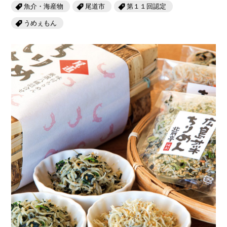
岡山海苔シリーズ
ふるさとあっ晴れ認定
魚介・海産物
尾道市
第１１回認定
ふるさと散歩
うめぇもん
みんなのドーナツ
TRAIN
人・もの・こと
観光列車
ふるさとあっ晴れ認定
岡山育ちのアイスバー
あの駅この駅
ABOUT
Urara
マップ・一覧から探す
せとうちの果実 清涼飲料水
JR岡山の地域共生
おのえきTIMES
カテゴリー・タグ・キーワードから探す
SAKU美SAKU楽
雑貨シリーズ
ふるさとおこしプロジェクトとは
SETOUCHI TRAIN
第16回
Re：
第15回
未来へつなぐ人
恋するジャージー 瀬戸田レモン
活動内容
La Malle de Bois
第14回
持続と進化
第13回
せとうちの海を育む山々
蒜山ショコラ
地酒列車
第12回
挑戦
第11回
せとうち
蒜山ショコラクッキーズ
スローライフ列車
第10回
岡山・備後の果物
第9回
岡山・備後のうめぇもん
せとうちのおいしいシリーズ
第8回
岡山市
第7回
美作市/西粟倉村/奈義町/勝央町
生スフレ ふわり～ぬ