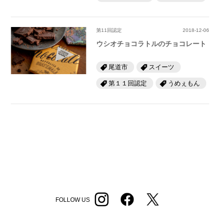
第11回認定
2018-12-06
ウシオチョコラトルのチョコレート
尾道市
スイーツ
第１１回認定
うめぇもん
FOLLOW US