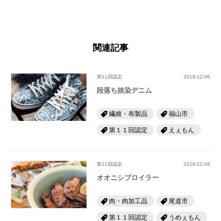
関連記事
第11回認定
2018-12-06
段落ち抜染デニム
繊維・布製品
福山市
第１１回認定
えぇもん
第11回認定
2018-12-06
オオニシブロイラー
肉・肉加工品
尾道市
第１１回認定
うめぇもん