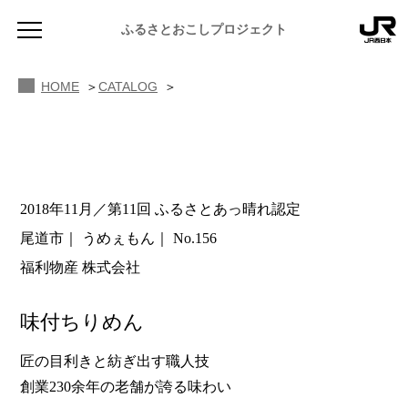
ふるさとおこしプロジェクト
HOME
CATALOG
2018年11月／第11回 ふるさとあっ晴れ認定
NEWS
尾道市
うめぇもん
No.156
お知らせ
福利物産 株式会社
MAGAZINE
地域のよみもの
味付ちりめん
JR PREMIUM SELECT SETOUCHI
ふるさと図鑑
JR西日本グループのおみやげ開発
匠の目利きと紡ぎ出す職人技
創業230余年の老舗が誇る味わい
ふるさと文庫
CATALOG