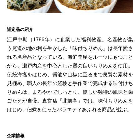
第6回
瀬戸内市/備前市/和気町/赤磐市
第5回
津山市/鏡野町/吉備中央町/久米南町/美咲町
せとうちの果実 チューハイ
第4回
倉敷市/玉野市/浅口市/里庄町
第3回
尾道市/福山市/笠岡市/府中市
第2回
真庭市/新庄村
第1回
新見市/高梁市/総社市/井原市/矢掛町
認定品の紹介
江戸中期（1786年）に創業した福利物産。名産物が集
う尾道の地の利を生かした「味付ちりめん」は長年愛さ
ふるさとあっ晴れ認定とは
デジタルカタログ
れる名産品となっている。海鮮問屋をルーツにもつこと
から、瀬戸内産を中心とした質の良いちりめんを使用。
伝統海塩をはじめ、醤油や山椒に至るまで良質な素材を
見極め、職人の長年の経験と手作業で完成する味付けち
りめんは、まろやかでしっとり、優しい独特の風味と歯
ごたえが自慢。直営店「北前亭」では、味付ちりめんを
はじめ、佃煮を使ったバラエティあふれる商品が並ぶ。
企業情報