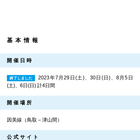
第6回
瀬戸内市/備前市/和気町/赤磐市
第5回
津山市/鏡野町/吉備中央町/久米南町/美咲町
せとうちの果実 チューハイ
第4回
倉敷市/玉野市/浅口市/里庄町
第3回
尾道市/福山市/笠岡市/府中市
第2回
真庭市/新庄村
第1回
新見市/高梁市/総社市/井原市/矢掛町
基本情報
ふるさとあっ晴れ認定とは
デジタルカタログ
開催日時
2023年7月29日(土)、30日(日)、8月5日
(土)、6日(日) 計4日間
開催場所
因美線（鳥取 – 津山間）
公式サイト