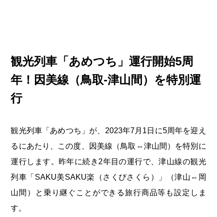
岡山海苔シリーズ
ふるさとあっ晴れ認定
ふるさと散歩
みんなのドーナツ
TRAIN
人・もの・こと
観光列車
ふるさとあっ晴れ認定
岡山育ちのアイスバー
あの駅この駅
観光列車「あめつち」運行開始5周
ABOUT
Urara
マップ・一覧から探す
せとうちの果実 清涼飲料水
JR岡山の地域共生
年！因美線（鳥取-津山間）を特別運
おのえきTIMES
カテゴリー・タグ・キーワードから探す
SAKU美SAKU楽
雑貨シリーズ
行
ふるさとおこしプロジェクトとは
SETOUCHI TRAIN
第16回
Re：
第15回
未来へつなぐ人
恋するジャージー 瀬戸田レモン
活動内容
La Malle de Bois
観光列車「あめつち」が、2023年7月1日に5周年を迎え
第14回
持続と進化
第13回
せとうちの海を育む山々
蒜山ショコラ
るにあたり、この度、因美線（鳥取⇔津山間）を特別に
地酒列車
第12回
挑戦
第11回
せとうち
蒜山ショコラクッキーズ
運行します。昨年に続き2年目の運行で、津山線の観光
スローライフ列車
第10回
岡山・備後の果物
第9回
岡山・備後のうめぇもん
せとうちのおいしいシリーズ
列車「SAKU美SAKU楽（さくびさくら）」（津山⇔岡
山間）と乗り継ぐことができる旅行商品等も設定しま
第8回
岡山市
第7回
美作市/西粟倉村/奈義町/勝央町
生スフレ ふわり～ぬ
す。