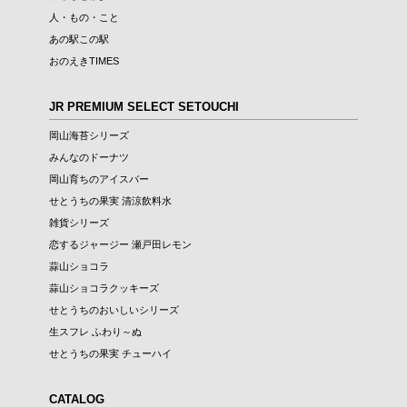
人・もの・こと
あの駅この駅
おのえきTIMES
JR PREMIUM SELECT SETOUCHI
岡山海苔シリーズ
みんなのドーナツ
岡山育ちのアイスバー
せとうちの果実 清涼飲料水
雑貨シリーズ
恋するジャージー 瀬戸田レモン
蒜山ショコラ
蒜山ショコラクッキーズ
せとうちのおいしいシリーズ
生スフレ ふわり～ぬ
せとうちの果実 チューハイ
CATALOG