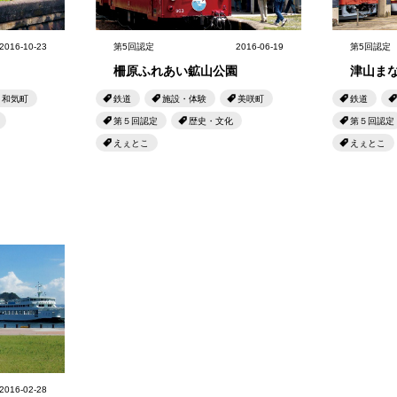
せとうちのおいしいシリーズ
第6回
瀬戸内市/備前市/和気町/赤磐市
第5回
津山市/鏡野町/吉備
2016-10-23
第5回認定
2016-06-19
第5回認定
生スフレ ふわり～ぬ
第4回
倉敷市/玉野市/浅口市/里庄町
第3回
尾道市/福山市
柵原ふれあい鉱山公園
津山ま
せとうちの果実 チューハイ
第2回
真庭市/新庄村
第1回
新見市/高梁市/総
和気町
鉄道
施設・体験
美咲町
鉄道
第５回認定
歴史・文化
第５回認定
えぇとこ
えぇとこ
ふるさとあっ晴れ認定とは
デジタルカタログ
2016-02-28