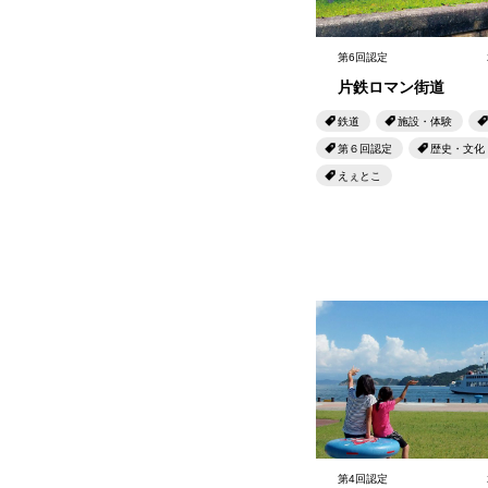
第6回認定
片鉄ロマン街道
鉄道
施設・体験
第６回認定
歴史・文化
えぇとこ
第4回認定