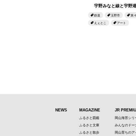
宇野みなと線と宇野
鉄道
玉野市
第
えぇとこ
アート
NEWS
MAGAZINE
JR PREMI
ふるさと図鑑
岡山海苔シリ
ふるさと文庫
みんなのドー
ふるさと散歩
岡山育ちのア