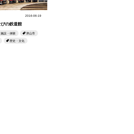
中央町/久米南町/美咲町
2016-06-19
/笠岡市/府中市
なびの鉄道館
社市/井原市/矢掛町
施設・体験
津山市
歴史・文化