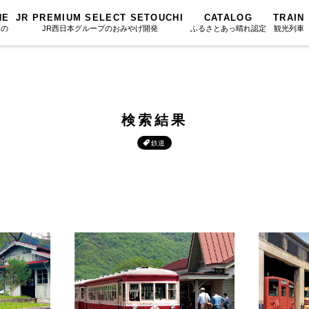
NE
JR PREMIUM SELECT SETOUCHI
CATALOG
TRAIN
もの
JR西日本グループのおみやげ開発
ふるさとあっ晴れ認定
観光列車
ふるさとあっ晴れ認定
図鑑
岡山海苔シリーズ
ふるさと
Urara
文庫
みんなのドーナツ
SAKU美SA
マップ・一覧から探す
検索結果
散歩
岡山育ちのアイスバー
カテゴリー・タグ・キーワードから探す
SETOUCHI T
鉄道
こと
せとうちの果実 清涼飲料水
La Malle de 
第16回
Re：
第15回
未来へつな
の駅
雑貨シリーズ
地酒列車
第14回
持続と進化
第13回
せとうちの
MES
恋するジャージー 瀬戸田レモン
スローライフ
第12回
挑戦
第11回
せとうち
蒜山ショコラ
第10回
岡山・備後の果物
第9回
岡山・備後
蒜山ショコラクッキーズ
第8回
岡山市
第7回
美作市/西粟倉