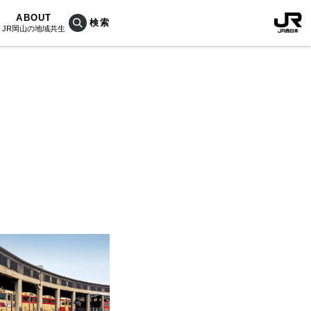
ABOUT
JR岡山の地域共生
おこしプロジェクトとは
KU楽
活動内容
RAIN
Bois
ぐ人
海を育む山々
列車
のうめぇもん
村/奈義町/勝央町