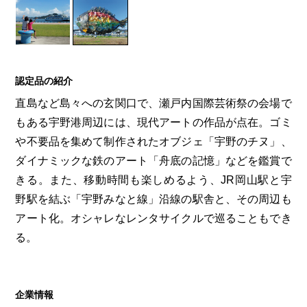
第6回
瀬戸内市/備前市/和気町/赤磐市
第5回
津山市/鏡野町/吉備中央町/久米南町/美咲町
せとうちの果実 チューハイ
第4回
倉敷市/玉野市/浅口市/里庄町
第3回
尾道市/福山市/笠岡市/府中市
第2回
真庭市/新庄村
第1回
新見市/高梁市/総社市/井原市/矢掛町
認定品の紹介
直島など島々への玄関口で、瀬戸内国際芸術祭の会場で
ふるさとあっ晴れ認定とは
デジタルカタログ
もある宇野港周辺には、現代アートの作品が点在。ゴミ
や不要品を集めて制作されたオブジェ「宇野のチヌ」、
ダイナミックな鉄のアート「舟底の記憶」などを鑑賞で
きる。また、移動時間も楽しめるよう、JR岡山駅と宇
野駅を結ぶ「宇野みなと線」沿線の駅舎と、その周辺も
アート化。オシャレなレンタサイクルで巡ることもでき
る。
企業情報