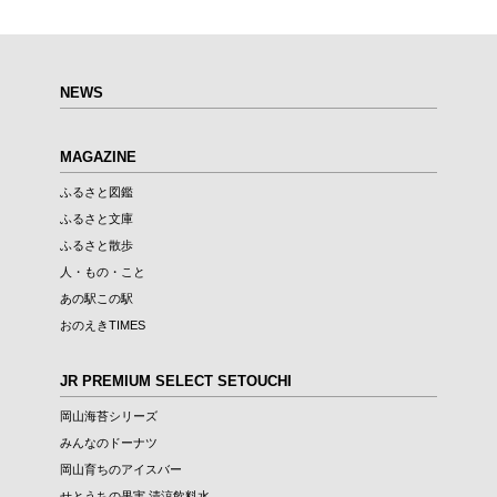
NEWS
MAGAZINE
ふるさと図鑑
ふるさと文庫
ふるさと散歩
人・もの・こと
あの駅この駅
おのえきTIMES
JR PREMIUM SELECT SETOUCHI
岡山海苔シリーズ
みんなのドーナツ
岡山育ちのアイスバー
せとうちの果実 清涼飲料水