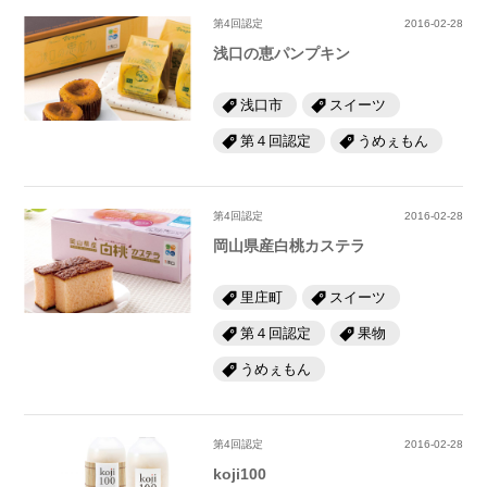
第4回認定
2016-02-28
浅口の恵パンプキン
浅口市
スイーツ
第４回認定
うめぇもん
第4回認定
2016-02-28
岡山県産白桃カステラ
里庄町
スイーツ
第４回認定
果物
うめぇもん
第4回認定
2016-02-28
koji100