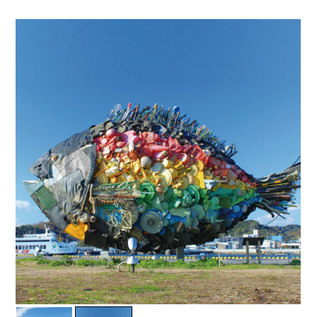
岡山海苔シリーズ
ふるさとあっ晴れ認定
ふるさと散歩
みんなのドーナツ
TRAIN
人・もの・こと
観光列車
ふるさとあっ晴れ認定
岡山育ちのアイスバー
あの駅この駅
ABOUT
Urara
マップ・一覧から探す
せとうちの果実 清涼飲料水
JR岡山の地域共生
おのえきTIMES
カテゴリー・タグ・キーワードから探す
SAKU美SAKU楽
雑貨シリーズ
ふるさとおこしプロジェクトとは
SETOUCHI TRAIN
第16回
Re：
第15回
未来へつなぐ人
恋するジャージー 瀬戸田レモン
活動内容
La Malle de Bois
第14回
持続と進化
第13回
せとうちの海を育む山々
蒜山ショコラ
地酒列車
第12回
挑戦
第11回
せとうち
蒜山ショコラクッキーズ
スローライフ列車
第10回
岡山・備後の果物
第9回
岡山・備後のうめぇもん
せとうちのおいしいシリーズ
第8回
岡山市
第7回
美作市/西粟倉村/奈義町/勝央町
生スフレ ふわり～ぬ