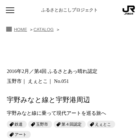
ふるさとおこしプロジェクト
HOME
CATALOG
2016年2月／第4回 ふるさとあっ晴れ認定
NEWS
玉野市
えぇとこ
No.051
お知らせ
MAGAZINE
宇野みなと線と宇野港周辺
地域のよみもの
宇野みなと線に乗って現代アートを巡る旅へ
JR PREMIUM SELECT SETOUCHI
ふるさと図鑑
JR西日本グループのおみやげ開発
鉄道
玉野市
第４回認定
えぇとこ
ふるさと文庫
アート
CATALOG