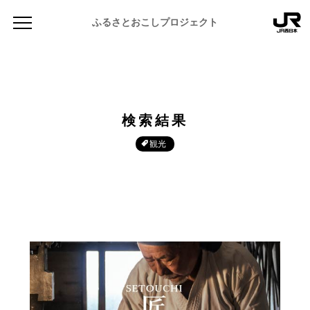
ふるさとおこしプロジェクト
検索結果
観光
NEWS
お知らせ
MAGAZINE
地域のよみもの
JR PREMIUM SELECT SETOUCHI
ふるさと図鑑
JR西日本グループのおみやげ開発
ふるさと文庫
CATALOG