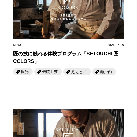
岡山海苔シリーズ
ふるさとあっ晴れ認定
ふるさと散歩
みんなのドーナツ
TRAIN
人・もの・こと
観光列車
ふるさとあっ晴れ認定
岡山育ちのアイスバー
あの駅この駅
ABOUT
Urara
マップ・一覧から探す
せとうちの果実 清涼飲料水
JR岡山の地域共生
NEWS
2021-07-15
おのえきTIMES
カテゴリー・タグ・キーワードから探す
匠の技に触れる体験プログラム「SETOUCHI 匠
SAKU美SAKU楽
雑貨シリーズ
ふるさとおこしプロジェクトとは
COLORS」
SETOUCHI TRAIN
第16回
Re：
第15回
未来へつなぐ人
恋するジャージー 瀬戸田レモン
観光
伝統工芸
えぇとこ
瀬戸内
活動内容
La Malle de Bois
第14回
持続と進化
第13回
せとうちの海を育む山々
蒜山ショコラ
地酒列車
第12回
挑戦
第11回
せとうち
蒜山ショコラクッキーズ
スローライフ列車
第10回
岡山・備後の果物
第9回
岡山・備後のうめぇもん
せとうちのおいしいシリーズ
第8回
岡山市
第7回
美作市/西粟倉村/奈義町/勝央町
生スフレ ふわり～ぬ