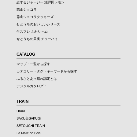
恋するジャージー 瀬戸田レモン
蒜山ショコラ
蒜山ショコラクッキーズ
せとうちのおいしいシリーズ
生スフレ ふわり～ぬ
せとうちの果実 チューハイ
CATALOG
マップ・一覧から探す
カテゴリー・タグ・キーワードから探す
ふるさとあっ晴れ認定とは
デジタルカタログ
TRAIN
Urara
SAKU美SAKU楽
SETOUCHI TRAIN
La Malle de Bois