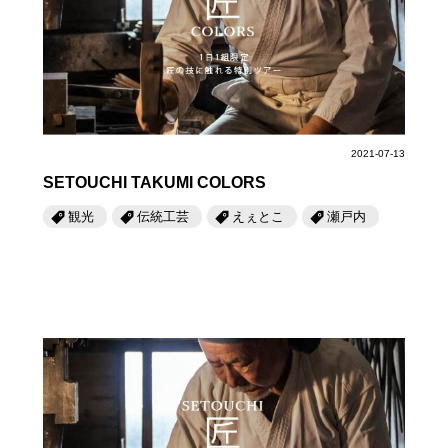
第6回
瀬戸内市/備前市/和気町/赤磐市
第5回
津山市/鏡野町/吉備中央町/久米南町/美咲町
せとうちの果実 チューハイ
第4回
倉敷市/玉野市/浅口市/里庄町
第3回
尾道市/福山市/笠岡市/府中市
第2回
真庭市/新庄村
第1回
新見市/高梁市/総社市/井原市/矢掛町
ふるさとあっ晴れ認定とは
デジタルカタログ
2021-07-13
SETOUCHI TAKUMI COLORS
観光
伝統工芸
えぇとこ
瀬戸内