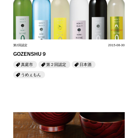
岡山海苔シリーズ
ふるさとあっ晴れ認定
ふるさと散歩
みんなのドーナツ
TRAIN
人・もの・こと
観光列車
ふるさとあっ晴れ認定
岡山育ちのアイスバー
あの駅この駅
ABOUT
Urara
マップ・一覧から探す
せとうちの果実 清涼飲料水
JR岡山の地域共生
第2回認定
2015-08-30
おのえきTIMES
カテゴリー・タグ・キーワードから探す
GOZENSHU９
SAKU美SAKU楽
雑貨シリーズ
ふるさとおこしプロジェクトとは
真庭市
第２回認定
日本酒
SETOUCHI TRAIN
第16回
Re：
第15回
未来へつなぐ人
恋するジャージー 瀬戸田レモン
うめぇもん
活動内容
La Malle de Bois
第14回
持続と進化
第13回
せとうちの海を育む山々
蒜山ショコラ
地酒列車
第12回
挑戦
第11回
せとうち
蒜山ショコラクッキーズ
スローライフ列車
第10回
岡山・備後の果物
第9回
岡山・備後のうめぇもん
せとうちのおいしいシリーズ
第8回
岡山市
第7回
美作市/西粟倉村/奈義町/勝央町
生スフレ ふわり～ぬ