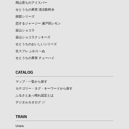
岡山育ちのアイスバー
せとうちの果実 清涼飲料水
雑貨シリーズ
恋するジャージー 瀬戸田レモン
蒜山ショコラ
蒜山ショコラクッキーズ
せとうちのおいしいシリーズ
生スフレ ふわり～ぬ
せとうちの果実 チューハイ
CATALOG
マップ・一覧から探す
カテゴリー・タグ・キーワードから探す
ふるさとあっ晴れ認定とは
デジタルカタログ
TRAIN
Urara