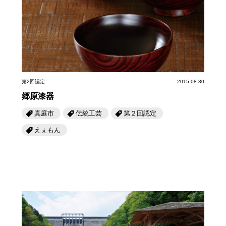
第6回
瀬戸内市/備前市/和気町/赤磐市
第5回
津山市/鏡野町/吉備中央町/久米南町/美咲町
せとうちの果実 チューハイ
第4回
倉敷市/玉野市/浅口市/里庄町
第3回
尾道市/福山市/笠岡市/府中市
第2回
真庭市/新庄村
第1回
新見市/高梁市/総社市/井原市/矢掛町
ふるさとあっ晴れ認定とは
デジタルカタログ
第2回認定
2015-08-30
郷原漆器
真庭市
伝統工芸
第２回認定
えぇもん