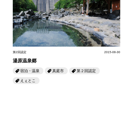
第2回認定
2015-08-30
湯原温泉郷
宿泊・温泉
真庭市
第２回認定
えぇとこ