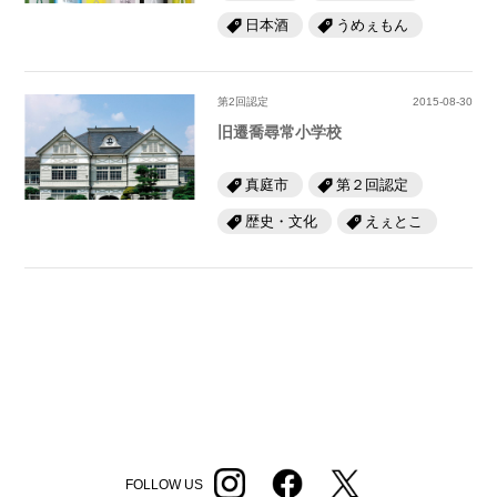
日本酒
うめぇもん
第2回認定
2015-08-30
旧遷喬尋常小学校
真庭市
第２回認定
歴史・文化
えぇとこ
FOLLOW US