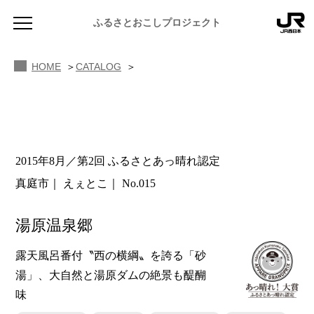
ふるさとおこしプロジェクト
HOME
CATALOG
2015年8月／第2回 ふるさとあっ晴れ認定
NEWS
真庭市
えぇとこ
No.015
お知らせ
MAGAZINE
湯原温泉郷
地域のよみもの
露天風呂番付〝西の横綱〟を誇る「砂
JR PREMIUM SELECT SETOUCHI
ふるさと図鑑
湯」、大自然と湯原ダムの絶景も醍醐
JR西日本グループのおみやげ開発
味
ふるさと文庫
CATALOG