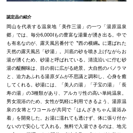
第6回
瀬戸内市/備前市/和気町/赤磐市
第5回
津山市/鏡野町/吉備中央町/久米南町/美咲町
せとうちの果実 チューハイ
第4回
倉敷市/玉野市/浅口市/里庄町
第3回
尾道市/福山市/笠岡市/府中市
認定品の紹介
岡山を代表する温泉地「美作三湯」の一つ「湯原温泉
第2回
真庭市/新庄村
第1回
新見市/高梁市/総社市/井原市/矢掛町
郷」では、毎分6,000ℓもの豊富な湯量が湧き出る。中で
も有名なのが、露天風呂番付で〝西の横綱〟に選ばれた
ふるさとあっ晴れ認定とは
デジタルカタログ
天然の露天風呂「砂湯」。川底の砂を噴き上げながらお
湯が湧くため、砂湯と呼ばれている。清流沿いに佇む砂
湯の醍醐味は、目の前に広がる絶景。大自然のパノラマ
と、迫力あふれる湯原ダムが不思議と調和し、心身を癒
してくれる。砂湯には、「美人の湯」「子宝の湯」「長
寿の湯」の3種類があり、アルカリ性の高い単純温泉。
男女混浴のため、女性が気軽に利用できるよう、湯原温
泉の女将とワコールが共同で「はんざきちゃん湯浴み
着」を開発した。お湯に濡れても透けず、体に張り付か
ないので安心して入れる。無料で入湯できるのは、地元