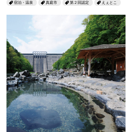
岡山海苔シリーズ
宿泊・温泉
真庭市
第２回認定
えぇとこ
ふるさとあっ晴れ認定
ふるさと散歩
みんなのドーナツ
TRAIN
人・もの・こと
観光列車
ふるさとあっ晴れ認定
岡山育ちのアイスバー
あの駅この駅
ABOUT
Urara
マップ・一覧から探す
せとうちの果実 清涼飲料水
JR岡山の地域共生
おのえきTIMES
カテゴリー・タグ・キーワードから探す
SAKU美SAKU楽
雑貨シリーズ
ふるさとおこしプロジェクトとは
SETOUCHI TRAIN
第16回
Re：
第15回
未来へつなぐ人
恋するジャージー 瀬戸田レモン
活動内容
La Malle de Bois
第14回
持続と進化
第13回
せとうちの海を育む山々
蒜山ショコラ
地酒列車
第12回
挑戦
第11回
せとうち
蒜山ショコラクッキーズ
スローライフ列車
第10回
岡山・備後の果物
第9回
岡山・備後のうめぇもん
せとうちのおいしいシリーズ
第8回
岡山市
第7回
美作市/西粟倉村/奈義町/勝央町
生スフレ ふわり～ぬ