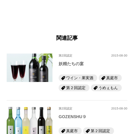
関連記事
第2回認定
2015-08-30
妖精たちの宴
ワイン・果実酒
真庭市
第２回認定
うめぇもん
第2回認定
2015-08-30
GOZENSHU９
真庭市
第２回認定