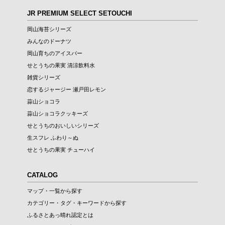
JR PREMIUM SELECT SETOUCHI
岡山海苔シリーズ
みんなのドーナツ
岡山育ちのアイスバー
せとうちの果実 清涼飲料水
雑貨シリーズ
恋するジャージー 瀬戸田レモン
蒜山ショコラ
蒜山ショコラクッキーズ
せとうちのおいしいシリーズ
生スフレ ふわり～ぬ
せとうちの果実 チューハイ
CATALOG
マップ・一覧から探す
カテゴリー・タグ・キーワードから探す
ふるさとあっ晴れ認定とは