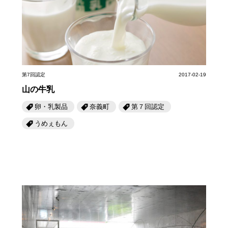
岡山海苔シリーズ
ふるさとあっ晴れ認定
ふるさと散歩
みんなのドーナツ
TRAIN
人・もの・こと
観光列車
ふるさとあっ晴れ認定
岡山育ちのアイスバー
あの駅この駅
ABOUT
Urara
マップ・一覧から探す
せとうちの果実 清涼飲料水
JR岡山の地域共生
第7回認定
2017-02-19
おのえきTIMES
カテゴリー・タグ・キーワードから探す
山の牛乳
SAKU美SAKU楽
雑貨シリーズ
ふるさとおこしプロジェクトとは
卵・乳製品
奈義町
第７回認定
SETOUCHI TRAIN
第16回
Re：
第15回
未来へつなぐ人
恋するジャージー 瀬戸田レモン
うめぇもん
活動内容
La Malle de Bois
第14回
持続と進化
第13回
せとうちの海を育む山々
蒜山ショコラ
地酒列車
第12回
挑戦
第11回
せとうち
蒜山ショコラクッキーズ
スローライフ列車
第10回
岡山・備後の果物
第9回
岡山・備後のうめぇもん
せとうちのおいしいシリーズ
第8回
岡山市
第7回
美作市/西粟倉村/奈義町/勝央町
生スフレ ふわり～ぬ