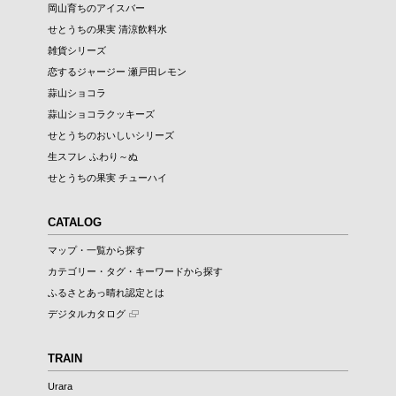
岡山育ちのアイスバー
せとうちの果実 清涼飲料水
雑貨シリーズ
恋するジャージー 瀬戸田レモン
蒜山ショコラ
蒜山ショコラクッキーズ
せとうちのおいしいシリーズ
生スフレ ふわり～ぬ
せとうちの果実 チューハイ
CATALOG
マップ・一覧から探す
カテゴリー・タグ・キーワードから探す
ふるさとあっ晴れ認定とは
デジタルカタログ
TRAIN
Urara