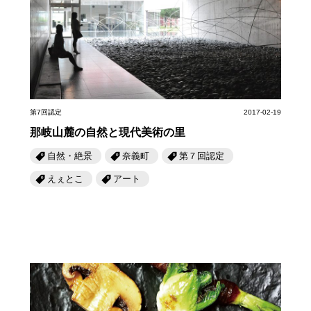
第6回
瀬戸内市/備前市/和気町/赤磐市
第5回
津山市/鏡野町/吉備中央町/久米南町/美咲町
せとうちの果実 チューハイ
第4回
倉敷市/玉野市/浅口市/里庄町
第3回
尾道市/福山市/笠岡市/府中市
第2回
真庭市/新庄村
第1回
新見市/高梁市/総社市/井原市/矢掛町
ふるさとあっ晴れ認定とは
デジタルカタログ
第7回認定
2017-02-19
那岐山麓の自然と現代美術の里
自然・絶景
奈義町
第７回認定
えぇとこ
アート