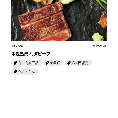
第7回認定
2017-02-19
氷温熟成 なぎビーフ
肉・肉加工品
奈義町
第７回認定
うめぇもん