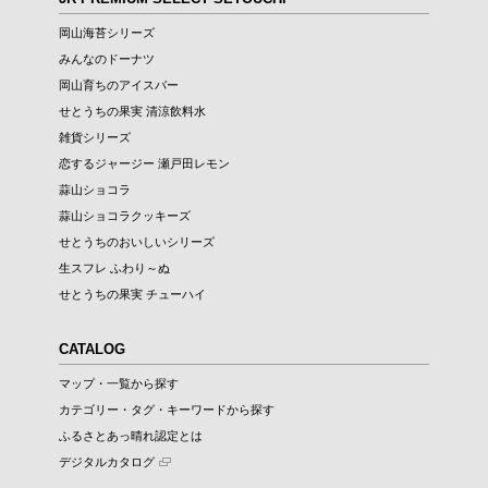
岡山海苔シリーズ
みんなのドーナツ
岡山育ちのアイスバー
せとうちの果実 清涼飲料水
雑貨シリーズ
恋するジャージー 瀬戸田レモン
蒜山ショコラ
蒜山ショコラクッキーズ
せとうちのおいしいシリーズ
生スフレ ふわり～ぬ
せとうちの果実 チューハイ
CATALOG
マップ・一覧から探す
カテゴリー・タグ・キーワードから探す
ふるさとあっ晴れ認定とは
デジタルカタログ