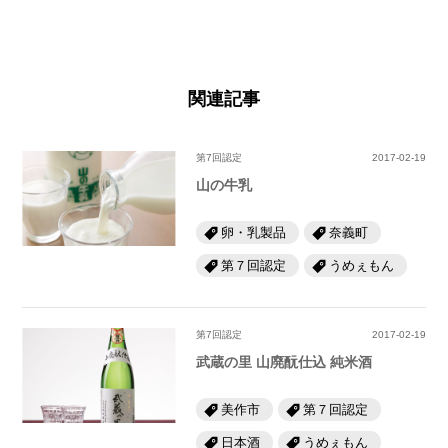
関連記事
第7回認定
2017-02-19
山の牛乳
卵・乳製品
奈義町
第７回認定
うめぇもん
第7回認定
2017-02-19
武蔵の里 山廃酛仕込 純米酒
美作市
第７回認定
日本酒
うめぇもん