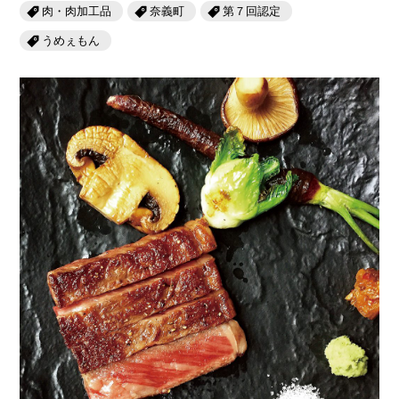
岡山海苔シリーズ
ふるさとあっ晴れ認定
肉・肉加工品
奈義町
第７回認定
ふるさと散歩
うめぇもん
みんなのドーナツ
TRAIN
人・もの・こと
観光列車
ふるさとあっ晴れ認定
岡山育ちのアイスバー
あの駅この駅
ABOUT
Urara
マップ・一覧から探す
せとうちの果実 清涼飲料水
JR岡山の地域共生
おのえきTIMES
カテゴリー・タグ・キーワードから探す
SAKU美SAKU楽
雑貨シリーズ
ふるさとおこしプロジェクトとは
SETOUCHI TRAIN
第16回
Re：
第15回
未来へつなぐ人
恋するジャージー 瀬戸田レモン
活動内容
La Malle de Bois
第14回
持続と進化
第13回
せとうちの海を育む山々
蒜山ショコラ
地酒列車
第12回
挑戦
第11回
せとうち
蒜山ショコラクッキーズ
スローライフ列車
第10回
岡山・備後の果物
第9回
岡山・備後のうめぇもん
せとうちのおいしいシリーズ
第8回
岡山市
第7回
美作市/西粟倉村/奈義町/勝央町
生スフレ ふわり～ぬ