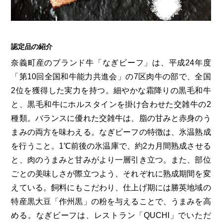
第6回
瀬戸内市/備前市/和気町/赤磐市
第5回
津山市/鏡野町/吉備中央町/久米南町/美咲町
せとうちの果実 チューハイ
第4回
倉敷市/玉野市/浅口市/里庄町
第3回
尾道市/福山市/笠岡市/府中市
第2回
真庭市/新庄村
第1回
新見市/高梁市/総社市/井原市/矢掛町
認定品の紹介
奈義町産のブランド牛「なぎビーフ」は、平成24年度
「第10回全国和牛能力共進会」の7区肉牛の部で、全国
ふるさとあっ晴れ認定とは
デジタルカタログ
2位を獲得した実力を持つ。細やかな霜降りの黒毛和牛
と、黒毛和牛にホルスタインを掛け合わせた交雑牛の2
種類。バランスに優れた交雑牛は、脂の甘みと赤身のう
まみの両方を味わえる。なぎビーフの特徴は、氷温熟成
を行うこと。1℃前後の氷温庫で、約2カ月間熟成させる
と、肉のうまみと甘みがより一層引き立つ。また、部位
ごとの美味しさが際立つよう、それぞれに熟成期間を変
えている。飼料にもこだわり、仕上げ期には勝英地域の
特産黒大豆「作州黒」の粉を与えることで、うまみを高
める。なぎビーフは、レストラン「QUCHI」でいただ