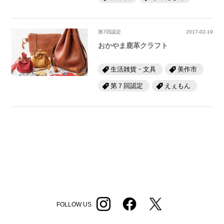
第7回認定
2017-02-19
おかやま鹿革クラフト
生活雑貨・文具
美作市
第７回認定
えぇもん
FOLLOW US