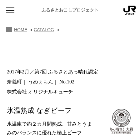
ふるさとおこしプロジェクト
HOME
CATALOG
2017年2月／第7回 ふるさとあっ晴れ認定
NEWS
奈義町
うめぇもん
No.102
お知らせ
株式会社 オリジナルキューチ
MAGAZINE
地域のよみもの
氷温熟成 なぎビーフ
JR PREMIUM SELECT SETOUCHI
ふるさと図鑑
JR西日本グループのおみやげ開発
氷温庫で約２カ月間熟成、甘みとうま
みのバランスに優れた極上ビーフ
ふるさと文庫
CATALOG