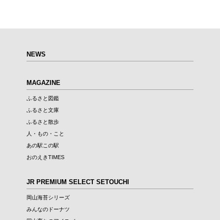
第6回
瀬戸内市/備前市/和気町/赤磐市
第5回
津山市/鏡野町/吉備中央町/久米南町/美咲町
せとうちの果実 チューハイ
第4回
倉敷市/玉野市/浅口市/里庄町
第3回
尾道市/福山市/笠岡市/府中市
第2回
真庭市/新庄村
第1回
新見市/高梁市/総社市/井原市/矢掛町
NEWS
ふるさとあっ晴れ認定とは
デジタルカタログ
MAGAZINE
ふるさと図鑑
ふるさと文庫
ふるさと散歩
人・もの・こと
あの駅この駅
おのえきTIMES
JR PREMIUM SELECT SETOUCHI
岡山海苔シリーズ
みんなのドーナツ