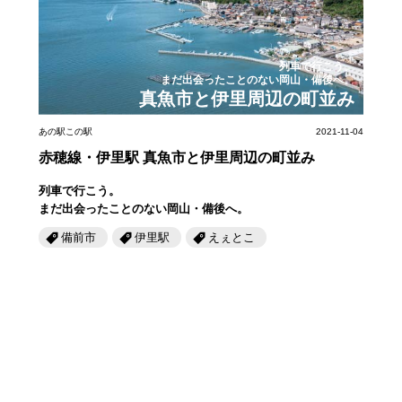
岡山海苔シリーズ
ふるさとあっ晴れ認定
ふるさと散歩
みんなのドーナツ
TRAIN
人・もの・こと
列車で行こう。
観光列車
ふるさとあっ晴れ認定
まだ出会ったことのない岡山・備後へ。
岡山育ちのアイスバー
真魚市と伊里周辺の町並み
あの駅この駅
ABOUT
Urara
マップ・一覧から探す
せとうちの果実 清涼飲料水
JR岡山の地域共生
あの駅この駅
2021-11-04
おのえきTIMES
カテゴリー・タグ・キーワードから探す
赤穂線・伊里駅 真魚市と伊里周辺の町並み
SAKU美SAKU楽
雑貨シリーズ
ふるさとおこしプロジェクトとは
列車で行こう。
SETOUCHI TRAIN
第16回
Re：
第15回
未来へつなぐ人
恋するジャージー 瀬戸田レモン
まだ出会ったことのない岡山・備後へ。
活動内容
備前市
伊里駅
えぇとこ
La Malle de Bois
第14回
持続と進化
第13回
せとうちの海を育む山々
蒜山ショコラ
地酒列車
第12回
挑戦
第11回
せとうち
蒜山ショコラクッキーズ
スローライフ列車
第10回
岡山・備後の果物
第9回
岡山・備後のうめぇもん
せとうちのおいしいシリーズ
第8回
岡山市
第7回
美作市/西粟倉村/奈義町/勝央町
生スフレ ふわり～ぬ