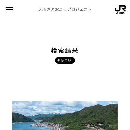
ふるさとおこしプロジェクト
検索結果
伊里駅
NEWS
お知らせ
MAGAZINE
地域のよみもの
JR PREMIUM SELECT SETOUCHI
ふるさと図鑑
JR西日本グループのおみやげ開発
ふるさと文庫
CATALOG