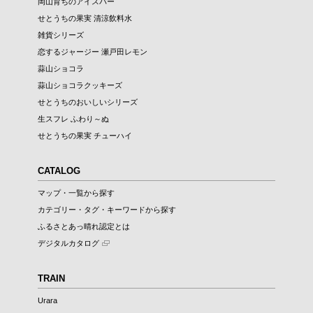
岡山育ちのアイスバー
せとうちの果実 清涼飲料水
雑貨シリーズ
恋するジャージー 瀬戸田レモン
蒜山ショコラ
蒜山ショコラクッキーズ
せとうちのおいしいシリーズ
生スフレ ふわり～ぬ
せとうちの果実 チューハイ
CATALOG
マップ・一覧から探す
カテゴリー・タグ・キーワードから探す
ふるさとあっ晴れ認定とは
デジタルカタログ
TRAIN
Urara