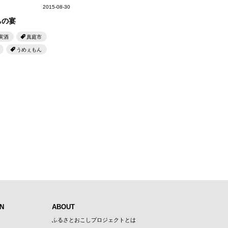
2015-08-30
ちの宴
実酒
真庭市
うめぇもん
N
ABOUT
ふるさとおこしプロジェクトとは