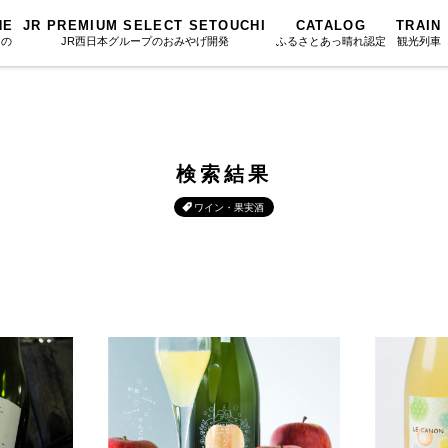
NE
JR PREMIUM SELECT SETOUCHI
CATALOG
TRAIN
もの
JR西日本グループのおみやげ開発
ふるさとあっ晴れ認定
観光列車
ふるさとあっ晴れ認定
図鑑
岡山海苔シリーズ
ふるさと
Urara
文庫
みんなのドーナツ
SAKU美SA
マップ・一覧から探す
検索結果
散歩
岡山育ちのアイスバー
カテゴリー・タグ・キーワードから探す
SETOUCHI T
ワイン・果実酒
こと
せとうちの果実 清涼飲料水
La Malle de 
第16回
Re：
第15回
未来へつな
の駅
雑貨シリーズ
地酒列車
第14回
持続と進化
第13回
せとうちの
MES
恋するジャージー 瀬戸田レモン
スローライフ
第12回
挑戦
第11回
せとうち
蒜山ショコラ
第10回
岡山・備後の果物
第9回
岡山・備後
蒜山ショコラクッキーズ
第8回
岡山市
第7回
美作市/西粟倉