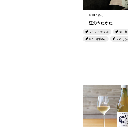
第13回認定
紅のうたかた
ワイン・果実酒
福山市
第１３回認定
うめぇも