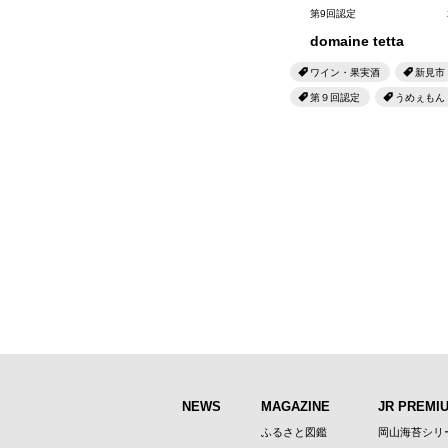
第9回認定
domaine tetta
ワイン・果実酒
新見市
第９回認定
うめぇもん
NEWS
MAGAZINE
JR PREMI
ふるさと図鑑
岡山海苔シリ