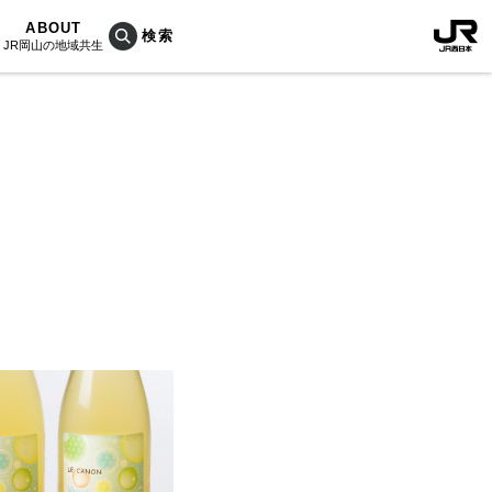
ABOUT
JR岡山の地域共生
おこしプロジェクトとは
KU楽
活動内容
RAIN
Bois
ぐ人
海を育む山々
列車
のうめぇもん
村/奈義町/勝央町