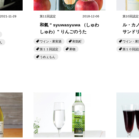
せとうちのおいしいシリーズ
第6回
瀬戸内市/備前市/和気町/赤磐市
第5回
津山市/鏡野町/吉備
2021-11-29
第11回認定
2018-12-06
第10回認定
生スフレ ふわり～ぬ
第4回
倉敷市/玉野市/浅口市/里庄町
第3回
尾道市/福山市
和氣 “ syuwasyuwa （しゅわ
ル・カノ
せとうちの果実 チューハイ
しゅわ）” りんごのうた
サンド
第2回
真庭市/新庄村
第1回
新見市/高梁市/総
ワイン・果実酒
和気町
ワイン・果
ん
第１１回認定
果物
第１０回認
ふるさとあっ晴れ認定とは
デジタルカタログ
うめぇもん