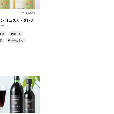
中央町/久米南町/美咲町
2018-06-28
/笠岡市/府中市
ン ミュスカ・ダレク
リー
社市/井原市/矢掛町
実酒
岡山市
定
うめぇもん