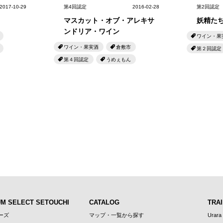
2017-10-29
第4回認定
2016-02-28
第2回認定
マスカット・オブ・アレキサ
妖精た
ンドリア・ワイン
ワイン・果
ワイン・果実酒
倉敷市
第２回認定
第４回認定
うめぇもん
UM SELECT SETOUCHI
CATALOG
TRAI
ーズ
マップ・一覧から探す
Urara