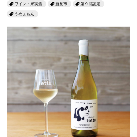
岡山海苔シリーズ
ふるさとあっ晴れ認定
ワイン・果実酒
新見市
第９回認定
ふるさと散歩
うめぇもん
みんなのドーナツ
TRAIN
人・もの・こと
観光列車
ふるさとあっ晴れ認定
岡山育ちのアイスバー
あの駅この駅
ABOUT
Urara
マップ・一覧から探す
せとうちの果実 清涼飲料水
JR岡山の地域共生
おのえきTIMES
カテゴリー・タグ・キーワードから探す
SAKU美SAKU楽
雑貨シリーズ
ふるさとおこしプロジェクトとは
SETOUCHI TRAIN
第16回
Re：
第15回
未来へつなぐ人
恋するジャージー 瀬戸田レモン
活動内容
La Malle de Bois
第14回
持続と進化
第13回
せとうちの海を育む山々
蒜山ショコラ
地酒列車
第12回
挑戦
第11回
せとうち
蒜山ショコラクッキーズ
スローライフ列車
第10回
岡山・備後の果物
第9回
岡山・備後のうめぇもん
せとうちのおいしいシリーズ
第8回
岡山市
第7回
美作市/西粟倉村/奈義町/勝央町
生スフレ ふわり～ぬ