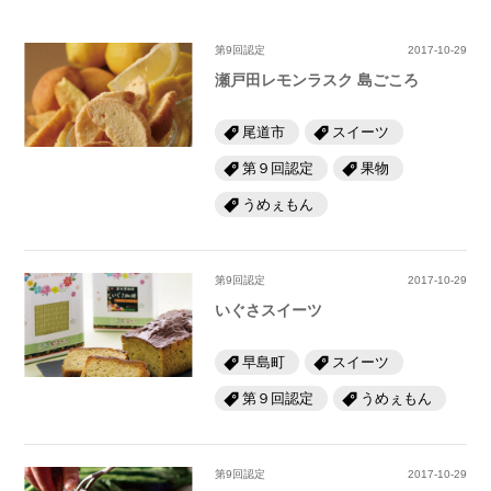
第9回認定
2017-10-29
瀬戸田レモンラスク 島ごころ
尾道市
スイーツ
第９回認定
果物
うめぇもん
第9回認定
2017-10-29
いぐさスイーツ
早島町
スイーツ
第９回認定
うめぇもん
第9回認定
2017-10-29