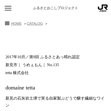
ふるさとおこしプロジェクト
HOME
CATALOG
2017年10月／第9回 ふるさとあっ晴れ認定
NEWS
新見市
うめぇもん
No.135
お知らせ
tetta 株式会社
MAGAZINE
地域のよみもの
domaine tetta
JR PREMIUM SELECT SETOUCHI
ふるさと図鑑
JR西日本グループのおみやげ開発
新見の石灰岩土壌で実る自家製ぶどうで醸す繊細なワイ
ン
ふるさと文庫
CATALOG