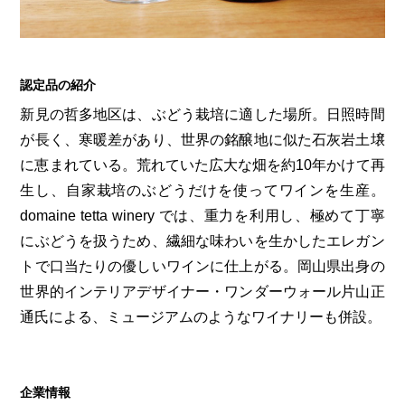
第6回
瀬戸内市/備前市/和気町/赤磐市
第5回
津山市/鏡野町/吉備中央町/久米南町/美咲町
せとうちの果実 チューハイ
第4回
倉敷市/玉野市/浅口市/里庄町
第3回
尾道市/福山市/笠岡市/府中市
第2回
真庭市/新庄村
第1回
新見市/高梁市/総社市/井原市/矢掛町
認定品の紹介
新見の哲多地区は、ぶどう栽培に適した場所。日照時間
が長く、寒暖差があり、世界の銘醸地に似た石灰岩土壌
ふるさとあっ晴れ認定とは
デジタルカタログ
に恵まれている。荒れていた広大な畑を約10年かけて再
生し、自家栽培のぶどうだけを使ってワインを生産。
domaine tetta winery では、重力を利用し、極めて丁寧
にぶどうを扱うため、繊細な味わいを生かしたエレガン
トで口当たりの優しいワインに仕上がる。岡山県出身の
世界的インテリアデザイナー・ワンダーウォール片山正
通氏による、ミュージアムのようなワイナリーも併設。
企業情報