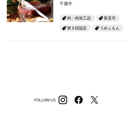
千屋牛
肉・肉加工品
新見市
第９回認定
うめぇもん
FOLLOW US