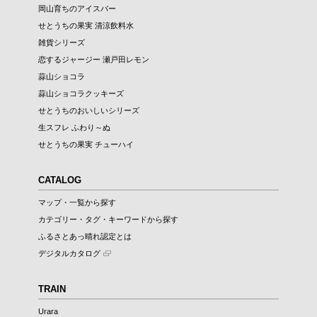
岡山育ちのアイスバー
せとうちの果実 清涼飲料水
雑貨シリーズ
恋するジャージー 瀬戸田レモン
蒜山ショコラ
蒜山ショコラクッキーズ
せとうちのおいしいシリーズ
生スフレ ふわり～ぬ
せとうちの果実 チューハイ
CATALOG
マップ・一覧から探す
カテゴリー・タグ・キーワードから探す
ふるさとあっ晴れ認定とは
デジタルカタログ
TRAIN
Urara