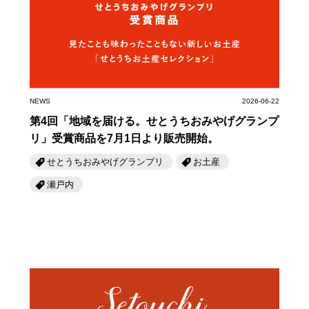
岡山海苔シリーズ
ふるさとあっ晴れ認定
ふるさと散歩
みんなのドーナツ
TRAIN
人・もの・こと
観光列車
ふるさとあっ晴れ認定
岡山育ちのアイスバー
あの駅この駅
ABOUT
Urara
マップ・一覧から探す
せとうちの果実 清涼飲料水
JR岡山の地域共生
NEWS
2026-06-22
おのえきTIMES
カテゴリー・タグ・キーワードから探す
第4回「地域を届ける。せとうちおみやげグランプ
SAKU美SAKU楽
雑貨シリーズ
ふるさとおこしプロジェクトとは
リ」受賞商品を7月1日より販売開始。
SETOUCHI TRAIN
第16回
Re：
第15回
未来へつなぐ人
恋するジャージー 瀬戸田レモン
せとうちおみやげグランプリ
お土産
活動内容
瀬戸内
La Malle de Bois
第14回
持続と進化
第13回
せとうちの海を育む山々
蒜山ショコラ
地酒列車
第12回
挑戦
第11回
せとうち
蒜山ショコラクッキーズ
スローライフ列車
第10回
岡山・備後の果物
第9回
岡山・備後のうめぇもん
せとうちのおいしいシリーズ
第8回
岡山市
第7回
美作市/西粟倉村/奈義町/勝央町
生スフレ ふわり～ぬ