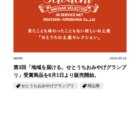
第6回
瀬戸内市/備前市/和気町/赤磐市
第5回
津山市/鏡野町/吉備中央町/久米南町/美咲町
せとうちの果実 チューハイ
第4回
倉敷市/玉野市/浅口市/里庄町
第3回
尾道市/福山市/笠岡市/府中市
第2回
真庭市/新庄村
第1回
新見市/高梁市/総社市/井原市/矢掛町
ふるさとあっ晴れ認定とは
デジタルカタログ
NEWS
2024-05-23
第3回「地域を届ける。せとうちおみやげグランプ
リ」受賞商品を6月1日より販売開始。
せとうちおみやげグランプリ
岡山県