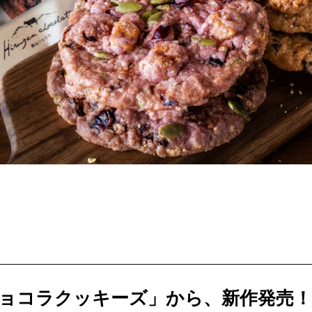
せとうちのおいしいシリーズ
第6回
瀬戸内市/備前市/和気町/赤磐市
第5回
津山市/鏡野町/吉備
生スフレ ふわり～ぬ
第4回
倉敷市/玉野市/浅口市/里庄町
第3回
尾道市/福山市
せとうちの果実 チューハイ
第2回
真庭市/新庄村
第1回
新見市/高梁市/総
ふるさとあっ晴れ認定とは
デジタルカタログ
ョコラクッキーズ」から、新作発売！