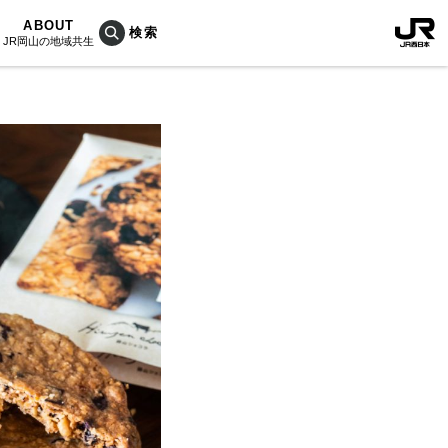
ABOUT
JR岡山の地域共生
おこしプロジェクトとは
KU楽
活動内容
RAIN
Bois
ぐ人
海を育む山々
列車
のうめぇもん
村/奈義町/勝央町