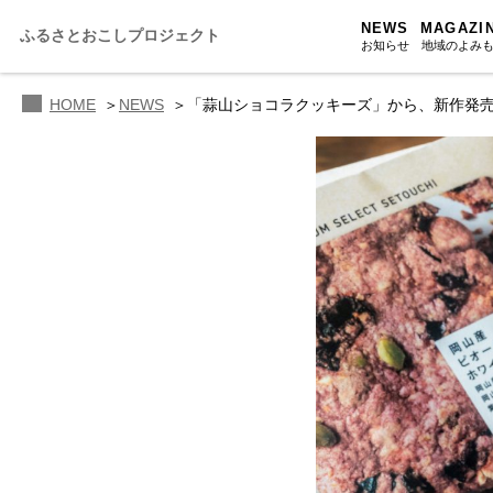
NEWS
MAGAZI
ふるさとおこしプロジェクト
お知らせ
地域のよみ
HOME
NEWS
「蒜山ショコラクッキーズ」から、新作発
ふるさと
ふるさと
ふるさと
人・もの・
あの駅こ
おのえきTI