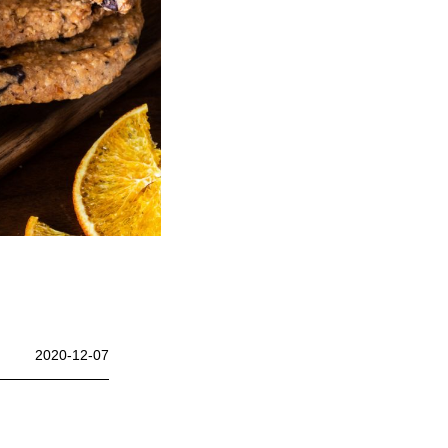
中央町/久米南町/美咲町
/笠岡市/府中市
社市/井原市/矢掛町
2020-12-07