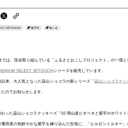
ECT SETOUCHI
瀬戸内
食べる
支社では、現在取り組んでいる「ふるさとおこしプロジェクト」の一環と
REMIUM SELECT SETOUCHI
シリーズを販売しています。
始以来、大人気となった蒜山ショコラの新シリーズ「
蒜山ショコラクッ
したのでお知らせします。
加わった蒜山ショコラクッキーズ「02 岡山産ピオーネと紫芋のホワイト
市番田産の色鮮やかな紫芋を練り込んだ生地に、「ヒルゼンミルキー」