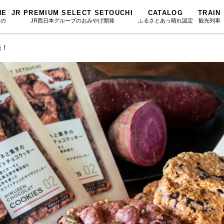
NE
JR PREMIUM SELECT SETOUCHI
CATALOG
TRAIN
もの
JR西日本グループのおみやげ開発
ふるさとあっ晴れ認定
観光列車
売！
ふるさとあっ晴れ認定
図鑑
岡山海苔シリーズ
ふるさと
Urara
文庫
みんなのドーナツ
SAKU美SA
マップ・一覧から探す
散歩
岡山育ちのアイスバー
カテゴリー・タグ・キーワードから探す
SETOUCHI T
こと
せとうちの果実 清涼飲料水
La Malle de 
第16回
Re：
第15回
未来へつな
の駅
雑貨シリーズ
地酒列車
第14回
持続と進化
第13回
せとうちの
MES
恋するジャージー 瀬戸田レモン
スローライフ
第12回
挑戦
第11回
せとうち
蒜山ショコラ
第10回
岡山・備後の果物
第9回
岡山・備後
蒜山ショコラクッキーズ
第8回
岡山市
第7回
美作市/西粟倉