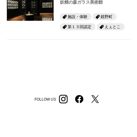
妖精の森ガラス美術館
施設・体験
鏡野町
第１３回認定
えぇとこ
FOLLOW US