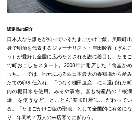
第6回
瀬戸内市/備前市/和気町/赤磐市
第5回
津山市/鏡野町/吉備中央町/久米南町/美咲町
せとうちの果実 チューハイ
第4回
倉敷市/玉野市/浅口市/里庄町
第3回
尾道市/福山市/笠岡市/府中市
第2回
真庭市/新庄村
第1回
新見市/高梁市/総社市/井原市/矢掛町
認定品の紹介
日本人なら誰もが知っているたまごかけご飯。美咲町出
身で明治を代表するジャーナリスト・岸田吟香（ぎんこ
ふるさとあっ晴れ認定とは
デジタルカタログ
う）が愛好し全国に広めたとされる説に着目し、たまご
で町おこしをスタート。2008年に開店した「食堂かめ
っち。」では、地元にある西日本最大の養鶏場から産み
たての卵を仕入れ、「つなぐ棚田遺産」にも選ばれた町
内の棚田米を使用。みそや漬物、器も特産品の「桜湖
焼」を使うなど、とことん“美咲町産”にこだわってい
る。「たまごかけご飯の聖地」として全国的に有名にな
り、年間約７万人の来店客でにぎわう。