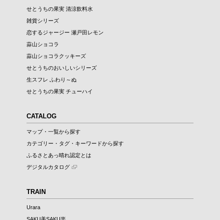
せとうちの果実 清涼飲料水
雑貨シリーズ
恋するジャージー 瀬戸田レモン
蒜山ショコラ
蒜山ショコラクッキーズ
せとうちのおいしいシリーズ
生スフレ ふわり～ぬ
せとうちの果実 チューハイ
CATALOG
マップ・一覧から探す
カテゴリー・タグ・キーワードから探す
ふるさとあっ晴れ認定とは
デジタルカタログ
TRAIN
Urara
SAKU美SAKU楽