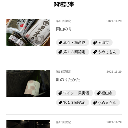
関連記事
第13回認定
2021-11-29
岡山のり
魚介・海産物
岡山市
第１３回認定
うめぇもん
第13回認定
2021-11-29
紅のうたかた
ワイン・果実酒
福山市
第１３回認定
うめぇもん
第13回認定
2021-11-29