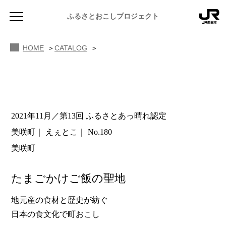
ふるさとおこしプロジェクト
HOME
CATALOG
2021年11月／第13回 ふるさとあっ晴れ認定
NEWS
美咲町
えぇとこ
No.180
お知らせ
美咲町
MAGAZINE
地域のよみもの
たまごかけご飯の聖地
JR PREMIUM SELECT SETOUCHI
ふるさと図鑑
JR西日本グループのおみやげ開発
地元産の食材と歴史が紡ぐ
日本の食文化で町おこし
ふるさと文庫
CATALOG