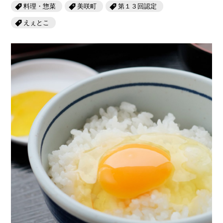
岡山海苔シリーズ
ふるさとあっ晴れ認定
料理・惣菜
美咲町
第１３回認定
ふるさと散歩
えぇとこ
みんなのドーナツ
TRAIN
人・もの・こと
観光列車
ふるさとあっ晴れ認定
岡山育ちのアイスバー
あの駅この駅
ABOUT
Urara
マップ・一覧から探す
せとうちの果実 清涼飲料水
JR岡山の地域共生
おのえきTIMES
カテゴリー・タグ・キーワードから探す
SAKU美SAKU楽
雑貨シリーズ
ふるさとおこしプロジェクトとは
SETOUCHI TRAIN
第16回
Re：
第15回
未来へつなぐ人
恋するジャージー 瀬戸田レモン
活動内容
La Malle de Bois
第14回
持続と進化
第13回
せとうちの海を育む山々
蒜山ショコラ
地酒列車
第12回
挑戦
第11回
せとうち
蒜山ショコラクッキーズ
スローライフ列車
第10回
岡山・備後の果物
第9回
岡山・備後のうめぇもん
せとうちのおいしいシリーズ
第8回
岡山市
第7回
美作市/西粟倉村/奈義町/勝央町
生スフレ ふわり～ぬ