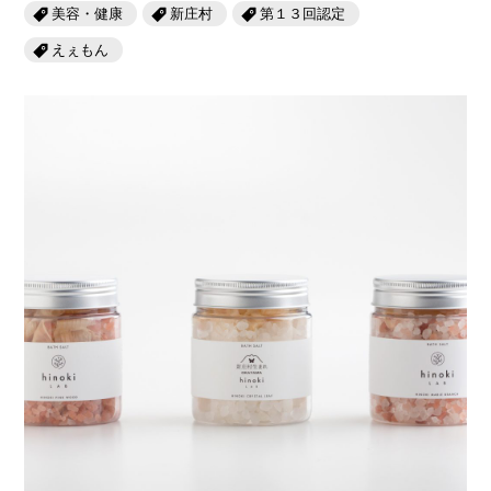
岡山海苔シリーズ
ふるさとあっ晴れ認定
美容・健康
新庄村
第１３回認定
ふるさと散歩
えぇもん
みんなのドーナツ
TRAIN
人・もの・こと
観光列車
ふるさとあっ晴れ認定
岡山育ちのアイスバー
あの駅この駅
ABOUT
Urara
マップ・一覧から探す
せとうちの果実 清涼飲料水
JR岡山の地域共生
おのえきTIMES
カテゴリー・タグ・キーワードから探す
SAKU美SAKU楽
雑貨シリーズ
ふるさとおこしプロジェクトとは
SETOUCHI TRAIN
第16回
Re：
第15回
未来へつなぐ人
恋するジャージー 瀬戸田レモン
活動内容
La Malle de Bois
第14回
持続と進化
第13回
せとうちの海を育む山々
蒜山ショコラ
地酒列車
第12回
挑戦
第11回
せとうち
蒜山ショコラクッキーズ
スローライフ列車
第10回
岡山・備後の果物
第9回
岡山・備後のうめぇもん
せとうちのおいしいシリーズ
第8回
岡山市
第7回
美作市/西粟倉村/奈義町/勝央町
生スフレ ふわり～ぬ