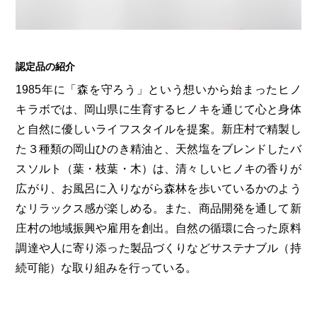
第6回
瀬戸内市/備前市/和気町/赤磐市
第5回
津山市/鏡野町/吉備中央町/久米南町/美咲町
せとうちの果実 チューハイ
第4回
倉敷市/玉野市/浅口市/里庄町
第3回
尾道市/福山市/笠岡市/府中市
第2回
真庭市/新庄村
第1回
新見市/高梁市/総社市/井原市/矢掛町
認定品の紹介
1985年に「森を守ろう」という想いから始まったヒノ
キラボでは、岡山県に生育するヒノキを通じて心と身体
ふるさとあっ晴れ認定とは
デジタルカタログ
と自然に優しいライフスタイルを提案。新庄村で精製し
た３種類の岡山ひのき精油と、天然塩をブレンドしたバ
スソルト（葉・枝葉・木）は、清々しいヒノキの香りが
広がり、お風呂に入りながら森林を歩いているかのよう
なリラックス感が楽しめる。また、商品開発を通して新
庄村の地域振興や雇用を創出。自然の循環に合った原料
調達や人に寄り添った製品づくりなどサステナブル（持
続可能）な取り組みを行っている。