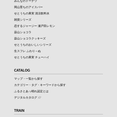
みんなのドーナツ
岡山育ちのアイスバー
せとうちの果実 清涼飲料水
雑貨シリーズ
恋するジャージー 瀬戸田レモン
蒜山ショコラ
蒜山ショコラクッキーズ
せとうちのおいしいシリーズ
生スフレ ふわり～ぬ
せとうちの果実 チューハイ
CATALOG
マップ・一覧から探す
カテゴリー・タグ・キーワードから探す
ふるさとあっ晴れ認定とは
デジタルカタログ
TRAIN