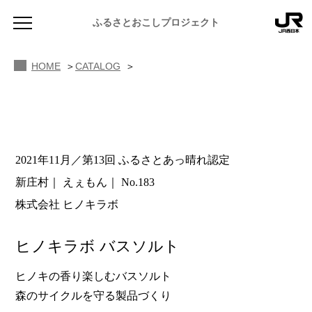
ふるさとおこしプロジェクト
HOME
CATALOG
2021年11月／第13回 ふるさとあっ晴れ認定
NEWS
新庄村
えぇもん
No.183
お知らせ
株式会社 ヒノキラボ
MAGAZINE
地域のよみもの
ヒノキラボ バスソルト
JR PREMIUM SELECT SETOUCHI
ふるさと図鑑
JR西日本グループのおみやげ開発
ヒノキの香り楽しむバスソルト
森のサイクルを守る製品づくり
ふるさと文庫
CATALOG