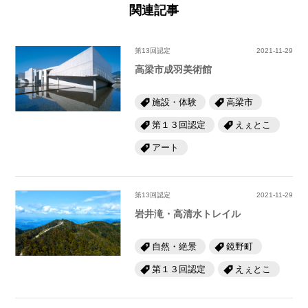
関連記事
第13回認定
2021-11-29
高梁市成羽美術館
施設・体験
高梁市
第１３回認定
えぇとこ
アート
第13回認定
2021-11-29
岩井滝・高清水トレイル
自然・絶景
鏡野町
第１３回認定
えぇとこ