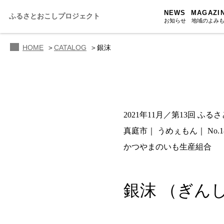
NEWS
MAGAZI
ふるさとおこしプロジェクト
お知らせ
地域のよみ
HOME
CATALOG
銀沫
ふるさと
ふるさと
ふるさと
2021年11月／第13回 ふ
人・もの・
真庭市
うめぇもん
No.1
あの駅こ
かつやまのいも生産組合
おのえきTI
銀沫
（ぎん