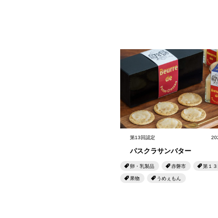
第13回認定
20
パスクラサンバター
卵・乳製品
赤磐市
第１３
果物
うめぇもん