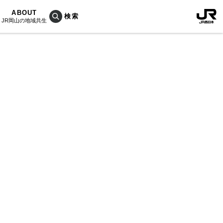
ABOUT
JR岡山の地域共生
おこしプロジェクトとは
KU楽
活動内容
RAIN
Bois
ぐ人
海を育む山々
列車
のうめぇもん
村/奈義町/勝央町