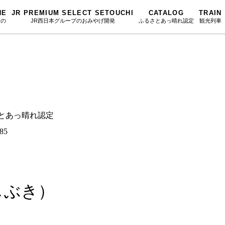
NE
JR PREMIUM SELECT SETOUCHI
CATALOG
TRAIN
もの
JR西日本グループのおみやげ開発
ふるさとあっ晴れ認定
観光列車
ふるさとあっ晴れ認定
図鑑
岡山海苔シリーズ
ふるさと
Urara
文庫
みんなのドーナツ
SAKU美SA
マップ・一覧から探す
散歩
岡山育ちのアイスバー
カテゴリー・タグ・キーワードから探す
SETOUCHI T
るさとあっ晴れ認定
こと
せとうちの果実 清涼飲料水
La Malle de 
第16回
Re：
第15回
未来へつな
85
の駅
雑貨シリーズ
地酒列車
第14回
持続と進化
第13回
せとうちの
MES
恋するジャージー 瀬戸田レモン
スローライフ
第12回
挑戦
第11回
せとうち
蒜山ショコラ
しぶき）
第10回
岡山・備後の果物
第9回
岡山・備後
蒜山ショコラクッキーズ
第8回
岡山市
第7回
美作市/西粟倉