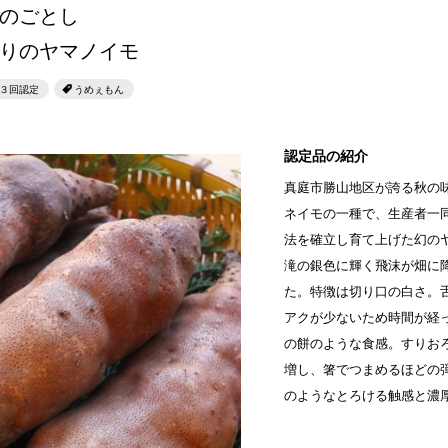
せとうちのおいしいシリーズ
のごとし
第6回
瀬戸内市/備前市/和気町/赤磐市
第5回
津山市/鏡野町/吉備
りのヤマノイモ
生スフレ ふわり～ぬ
第4回
倉敷市/玉野市/浅口市/里庄町
第3回
尾道市/福山市
３回認定
うめぇもん
せとうちの果実 チューハイ
第2回
真庭市/新庄村
第1回
新見市/高梁市/総
認定品の紹介
ふるさとあっ晴れ認定とは
デジタルカタログ
真庭市勝山地区が誇る秋の
ネイモの一種で、生産者一
法を確立し育て上げた幻の
滝の銀色に輝く飛沫が畑に
た。特徴は切り口の白さ。
アクが少ないため時間が経
の餅のような食感。すりお
増し、箸でつまめるほどの
のようなとろける触感と濃