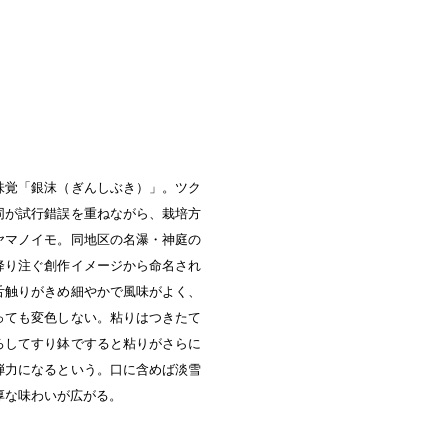
中央町/久米南町/美咲町
/笠岡市/府中市
社市/井原市/矢掛町
味覚「銀沫（ぎんしぶき）」。ツク
同が試行錯誤を重ねながら、栽培方
ヤマノイモ。同地区の名瀑・神庭の
降り注ぐ創作イメージから命名され
舌触りがきめ細やかで風味がよく、
っても変色しない。粘りはつきたて
ろしてすり鉢ですると粘りがさらに
弾力になるという。口に含めば淡雪
厚な味わいが広がる。