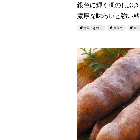
銀色に輝く滝のしぶき
濃厚な味わいと強い粘
野菜・きのこ
真庭市
第１