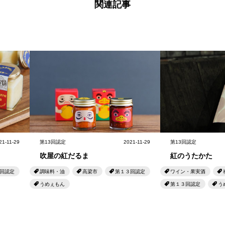
関連記事
21-11-29
第13回認定
2021-11-29
第13回認定
吹屋の紅だるま
紅のうたかた
回認定
調味料・油
高梁市
第１３回認定
ワイン・果実酒
うめぇもん
第１３回認定
う