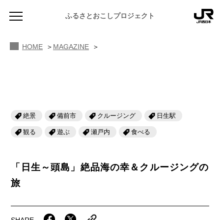
HINASE
ふるさとおこしプロジェクト
MAGAZINE ふるさと散歩
HOME
MAGAZINE
絶景
備前市
クルージング
日生駅
NEWS
お知らせ
観る
遊ぶ
瀬戸内
食べる
MAGAZINE
地域のよみもの
「日生～頭島」絶品海の幸＆クルージングの
旅
JR PREMIUM SELECT SETOUCHI
ふるさと図鑑
JR西日本グループのおみやげ開発
ふるさと文庫
CATALOG
SHARE