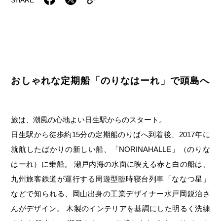
岡山海苔シリーズ
ふるさとあっ晴れ認定
ふるさと散歩
みんなのドーナツ
TRAIN
人・もの・こと
観光列車
ふるさとあっ晴れ認定
岡山育ちのアイスバー
あの駅この駅
ABOUT
Urara
マップ・一覧から探す
せとうちの果実 清涼飲料水
JR岡山の地域共生
おのえきTIMES
おしゃれな定期船「のりなはーれ」で頭島へ
カテゴリー・タグ・キーワードから探す
SAKU美SAKU楽
雑貨シリーズ
ふるさとおこしプロジェクトとは
SETOUCHI TRAIN
第16回
Re：
第15回
未来へつなぐ人
恋するジャージー 瀬戸田レモン
旅は、潮風の心地よい日生駅からのスタート。
活動内容
La Malle de Bois
第14回
持続と進化
第13回
せとうちの海を育む山々
蒜山ショコラ
日生駅から徒歩約15分の定期船のりばへ到着後、2017年に
就航したばかりの新しい船、「NORINAHALLE」（のりな
地酒列車
第12回
挑戦
第11回
せとうち
蒜山ショコラクッキーズ
はーれ）に乗船。 瀬戸内海の水面に映える赤と白の船は、
スローライフ列車
第10回
岡山・備後の果物
第9回
岡山・備後のうめぇもん
せとうちのおいしいシリーズ
九州旅客鉄道が運行する周遊型臨時寝台列車「ななつ星」
などで知られる、岡山出身の工業デザイナー水戸岡鋭治さ
第8回
岡山市
第7回
美作市/西粟倉村/奈義町/勝央町
生スフレ ふわり～ぬ
んがデザイン。 木製のインテリアを基調にした明るく洗練