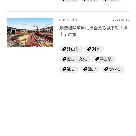
ふるさと散歩
2018-03-16
扇型機関車庫に出会える城下町「津
山」の旅
津山市
列車
歴史・文化
津山駅
観る
遊ぶ
食べる