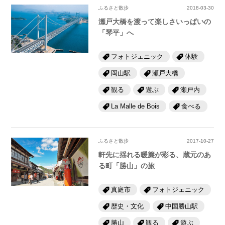
ふるさと散歩
2018-03-30
瀬戸大橋を渡って楽しさいっぱいの
「琴平」へ
フォトジェニック
体験
岡山駅
瀬戸大橋
観る
遊ぶ
瀬戸内
La Malle de Bois
食べる
ふるさと散歩
2017-10-27
軒先に揺れる暖簾が彩る、蔵元のあ
る町「勝山」の旅
真庭市
フォトジェニック
歴史・文化
中国勝山駅
勝山
観る
遊ぶ