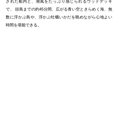
第6回
瀬戸内市/備前市/和気町/赤磐市
第5回
津山市/鏡野町/吉備中央町/久米南町/美咲町
せとうちの果実 チューハイ
された船内と、潮風をたっぷり感じられるウッドデッキ
で、 頭島までの約45分間、広がる青い空ときらめく海、無
第4回
倉敷市/玉野市/浅口市/里庄町
第3回
尾道市/福山市/笠岡市/府中市
数に浮かぶ島や、浮かぶ牡蠣いかだを眺めながら心地よい
第2回
真庭市/新庄村
第1回
新見市/高梁市/総社市/井原市/矢掛町
時間を堪能できる。
ふるさとあっ晴れ認定とは
デジタルカタログ