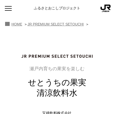
ふるさとおこしプロジェクト
HOME
JR PREMIUM SELECT SETOUCHI
NEWS
お知らせ
瀬戸内育ちの果実を楽しむ
MAGAZINE
せとうちの果実
地域のよみもの
清涼飲料水
JR PREMIUM SELECT SETOUCHI
ふるさと図鑑
JR西日本グループのおみやげ開発
ふるさと文庫
CATALOG
宝積飲料株式会社