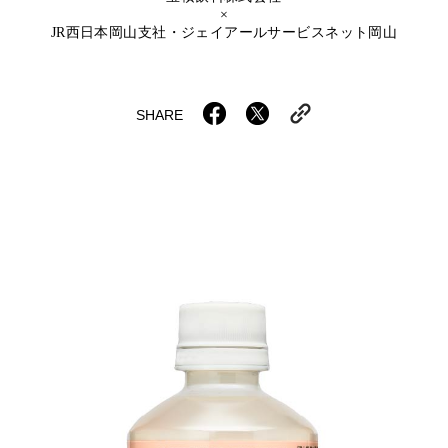
岡山海苔シリーズ
ふるさとあっ晴れ認定
×
ふるさと散歩
JR西日本岡山支社・ジェイアールサービスネット岡山
みんなのドーナツ
TRAIN
人・もの・こと
観光列車
ふるさとあっ晴れ認定
岡山育ちのアイスバー
SHARE
あの駅この駅
ABOUT
Urara
マップ・一覧から探す
せとうちの果実 清涼飲料水
JR岡山の地域共生
おのえきTIMES
カテゴリー・タグ・キーワードから探す
SAKU美SAKU楽
雑貨シリーズ
ふるさとおこしプロジェクトとは
SETOUCHI TRAIN
第16回
Re：
第15回
未来へつなぐ人
恋するジャージー 瀬戸田レモン
活動内容
La Malle de Bois
第14回
持続と進化
第13回
せとうちの海を育む山々
蒜山ショコラ
地酒列車
第12回
挑戦
第11回
せとうち
蒜山ショコラクッキーズ
スローライフ列車
第10回
岡山・備後の果物
第9回
岡山・備後のうめぇもん
せとうちのおいしいシリーズ
第8回
岡山市
第7回
美作市/西粟倉村/奈義町/勝央町
生スフレ ふわり～ぬ