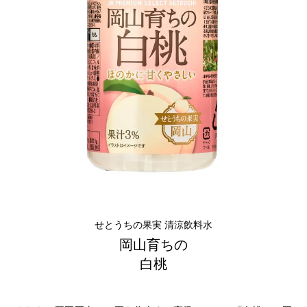
第6回
瀬戸内市/備前市/和気町/赤磐市
第5回
津山市/鏡野町/吉備中央町/久米南町/美咲町
せとうちの果実 チューハイ
第4回
倉敷市/玉野市/浅口市/里庄町
第3回
尾道市/福山市/笠岡市/府中市
第2回
真庭市/新庄村
第1回
新見市/高梁市/総社市/井原市/矢掛町
ふるさとあっ晴れ認定とは
デジタルカタログ
せとうちの果実 清涼飲料水
岡山育ちの
白桃