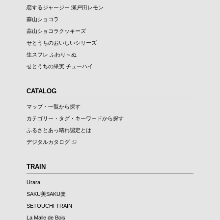
恋するジャージー 瀬戸田レモン
蒜山ショコラ
蒜山ショコラクッキーズ
せとうちのおいしいシリーズ
生スフレ ふわり～ぬ
せとうちの果実 チューハイ
CATALOG
マップ・一覧から探す
カテゴリー・タグ・キーワードから探す
ふるさとあっ晴れ認定とは
デジタルカタログ
TRAIN
Urara
SAKU美SAKU楽
SETOUCHI TRAIN
La Malle de Bois