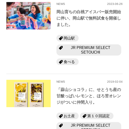
NEWS
2023-06-26
岡山育ちの白桃アイスバー販売開始
に伴い、岡山駅で無料試食を開催し
ました。
岡山駅
JR PREMIUM SELECT
SETOUCHI
食べる
NEWS
2019-02-04
「蒜山ショコラ」に、せとうち産の
甘酸っぱいレモンと、ほろ苦オレン
ジがついに仲間入り。
お土産
第１０回認定
JR PREMIUM SELECT