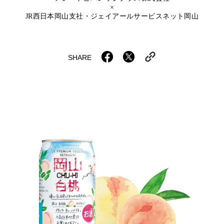
岡山海苔シリーズ
ふるさとあっ晴れ認定
×
ふるさと散歩
JR西日本岡山支社・ジェイアールサービスネット岡山
みんなのドーナツ
TRAIN
人・もの・こと
観光列車
ふるさとあっ晴れ認定
岡山育ちのアイスバー
SHARE
あの駅この駅
ABOUT
Urara
マップ・一覧から探す
せとうちの果実 清涼飲料水
JR岡山の地域共生
おのえきTIMES
カテゴリー・タグ・キーワードから探す
SAKU美SAKU楽
雑貨シリーズ
ふるさとおこしプロジェクトとは
SETOUCHI TRAIN
第16回
Re：
第15回
未来へつなぐ人
恋するジャージー 瀬戸田レモン
活動内容
La Malle de Bois
第14回
持続と進化
第13回
せとうちの海を育む山々
蒜山ショコラ
地酒列車
第12回
挑戦
第11回
せとうち
蒜山ショコラクッキーズ
スローライフ列車
第10回
岡山・備後の果物
第9回
岡山・備後のうめぇもん
せとうちのおいしいシリーズ
第8回
岡山市
第7回
美作市/西粟倉村/奈義町/勝央町
生スフレ ふわり～ぬ