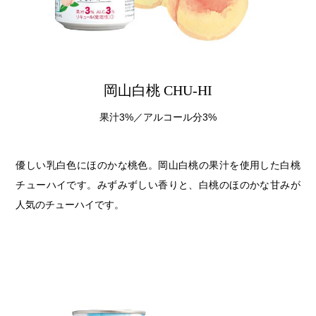
第6回
瀬戸内市/備前市/和気町/赤磐市
第5回
津山市/鏡野町/吉備中央町/久米南町/美咲町
せとうちの果実 チューハイ
第4回
倉敷市/玉野市/浅口市/里庄町
第3回
尾道市/福山市/笠岡市/府中市
第2回
真庭市/新庄村
第1回
新見市/高梁市/総社市/井原市/矢掛町
岡山白桃 CHU-HI
ふるさとあっ晴れ認定とは
デジタルカタログ
果汁3%／アルコール分3%
優しい乳白色にほのかな桃色。岡山白桃の果汁を使用した白桃
チューハイです。みずみずしい香りと、白桃のほのかな甘みが
人気のチューハイです。