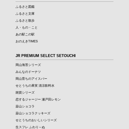
ふるさと図鑑
ふるさと文庫
ふるさと散歩
人・もの・こと
あの駅この駅
おのえきTIMES
JR PREMIUM SELECT SETOUCHI
岡山海苔シリーズ
みんなのドーナツ
岡山育ちのアイスバー
せとうちの果実 清涼飲料水
雑貨シリーズ
恋するジャージー 瀬戸田レモン
蒜山ショコラ
蒜山ショコラクッキーズ
せとうちのおいしいシリーズ
生スフレ ふわり～ぬ