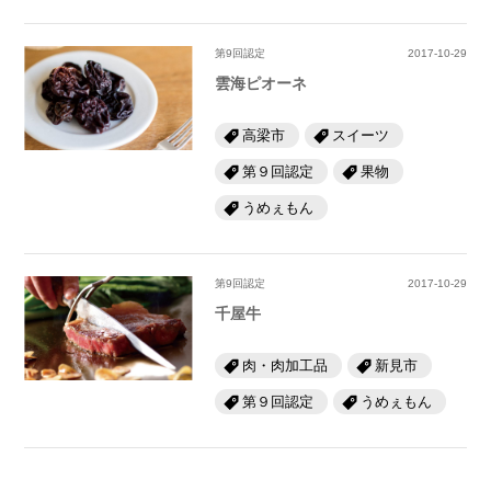
第9回認定
2017-10-29
雲海ピオーネ
高梁市
スイーツ
第９回認定
果物
うめぇもん
第9回認定
2017-10-29
千屋牛
肉・肉加工品
新見市
第９回認定
うめぇもん