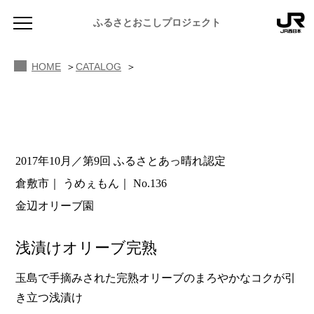
ふるさとおこしプロジェクト
HOME
CATALOG
2017年10月／第9回 ふるさとあっ晴れ認定
NEWS
倉敷市
うめぇもん
No.136
お知らせ
金辺オリーブ園
MAGAZINE
地域のよみもの
浅漬けオリーブ完熟
JR PREMIUM SELECT SETOUCHI
ふるさと図鑑
JR西日本グループのおみやげ開発
玉島で手摘みされた完熟オリーブのまろやかなコクが引
き立つ浅漬け
ふるさと文庫
CATALOG