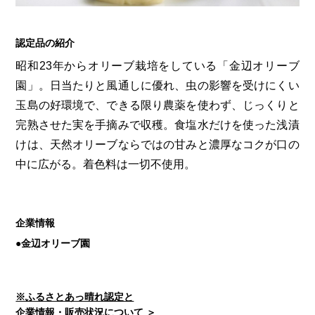
第6回
瀬戸内市/備前市/和気町/赤磐市
第5回
津山市/鏡野町/吉備中央町/久米南町/美咲町
せとうちの果実 チューハイ
第4回
倉敷市/玉野市/浅口市/里庄町
第3回
尾道市/福山市/笠岡市/府中市
認定品の紹介
第2回
真庭市/新庄村
第1回
新見市/高梁市/総社市/井原市/矢掛町
昭和23年からオリーブ栽培をしている「金辺オリーブ
園」。日当たりと風通しに優れ、虫の影響を受けにくい
玉島の好環境で、できる限り農薬を使わず、じっくりと
ふるさとあっ晴れ認定とは
デジタルカタログ
完熟させた実を手摘みで収穫。食塩水だけを使った浅漬
けは、天然オリーブならではの甘みと濃厚なコクが口の
中に広がる。着色料は一切不使用。
企業情報
●金辺オリーブ園
※ふるさとあっ晴れ認定と
企業情報・販売状況について ＞