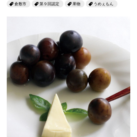
岡山海苔シリーズ
ふるさとあっ晴れ認定
倉敷市
第９回認定
果物
うめぇもん
ふるさと散歩
みんなのドーナツ
TRAIN
人・もの・こと
観光列車
ふるさとあっ晴れ認定
岡山育ちのアイスバー
あの駅この駅
ABOUT
Urara
マップ・一覧から探す
せとうちの果実 清涼飲料水
JR岡山の地域共生
おのえきTIMES
カテゴリー・タグ・キーワードから探す
SAKU美SAKU楽
雑貨シリーズ
ふるさとおこしプロジェクトとは
SETOUCHI TRAIN
第16回
Re：
第15回
未来へつなぐ人
恋するジャージー 瀬戸田レモン
活動内容
La Malle de Bois
第14回
持続と進化
第13回
せとうちの海を育む山々
蒜山ショコラ
地酒列車
第12回
挑戦
第11回
せとうち
蒜山ショコラクッキーズ
スローライフ列車
第10回
岡山・備後の果物
第9回
岡山・備後のうめぇもん
せとうちのおいしいシリーズ
第8回
岡山市
第7回
美作市/西粟倉村/奈義町/勝央町
生スフレ ふわり～ぬ