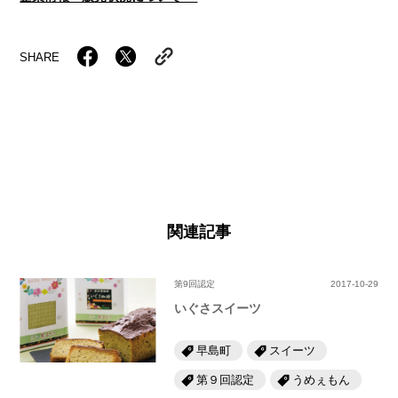
SHARE
関連記事
第9回認定
2017-10-29
いぐさスイーツ
早島町
スイーツ
第９回認定
うめぇもん