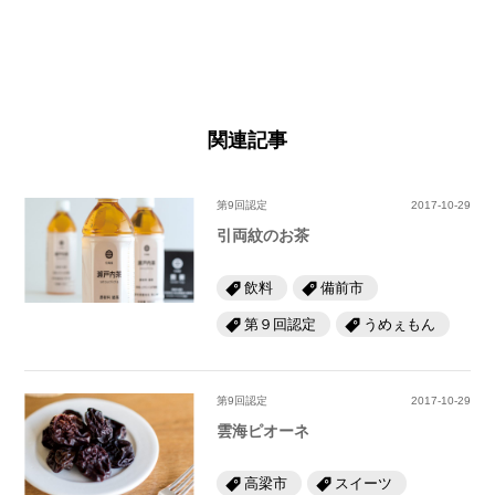
関連記事
第9回認定
2017-10-29
引両紋のお茶
飲料
備前市
第９回認定
うめぇもん
第9回認定
2017-10-29
雲海ピオーネ
高梁市
スイーツ