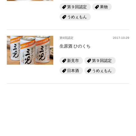
第９回認定
果物
うめぇもん
第9回認定
2017-10-29
生原酒 ひのくち
新見市
第９回認定
日本酒
うめぇもん