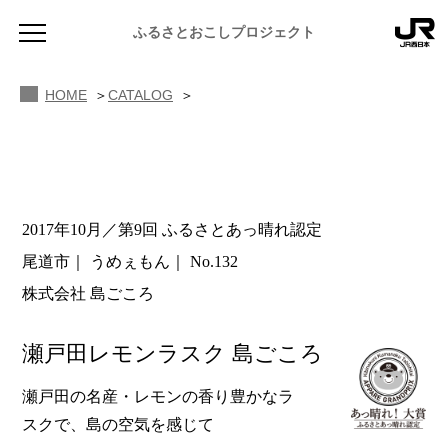
ふるさとおこしプロジェクト
HOME
CATALOG
2017年10月／第9回 ふるさとあっ晴れ認定
NEWS
尾道市
うめぇもん
No.132
お知らせ
株式会社 島ごころ
MAGAZINE
地域のよみもの
瀬戸田レモンラスク 島ごころ
JR PREMIUM SELECT SETOUCHI
ふるさと図鑑
JR西日本グループのおみやげ開発
瀬戸田の名産・レモンの香り豊かなラ
スクで、島の空気を感じて
ふるさと文庫
CATALOG