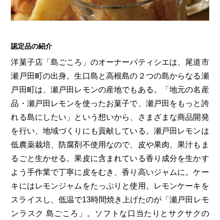
第6回
瀬戸内市/備前市/和気町/赤磐市
第5回
津山市/鏡野町/吉備中央町/久米南町/美咲町
せとうちの果実 チューハイ
第4回
倉敷市/玉野市/浅口市/里庄町
第3回
尾道市/福山市/笠岡市/府中市
第2回
真庭市/新庄村
第1回
新見市/高梁市/総社市/井原市/矢掛町
認定品の紹介
洋菓子店「島ごころ」のオーナーパティシエは、尾道市
瀬戸田町の出身。生口島と高根島の２つの島からなる瀬
ふるさとあっ晴れ認定とは
デジタルカタログ
戸田町は、瀬戸田レモンの産地でもある。「地元の名産
品・瀬戸田レモンを使ったお菓子で、瀬戸田をもっと誇
れる島にしたい」という想いから、さまざまな商品開発
を行い、地域づくりにも貢献している。瀬戸田レモンは
低農薬栽培、防腐剤不使用なので、皮や果肉、果汁もま
るごと生かせる。果皮に含まれている香り成分を生かす
よう手作業で丁寧に皮をむき、香り高いジャムに。ケー
キにはレモンジャムをたっぷりと使用。レモンケーキを
スライスし、低温で13時間焼き上げたのが「瀬戸田レモ
ンラスク 島ごころ」。ソフトな口当たりとサクサクの