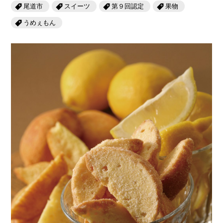
岡山海苔シリーズ
ふるさとあっ晴れ認定
尾道市
スイーツ
第９回認定
果物
ふるさと散歩
うめぇもん
みんなのドーナツ
TRAIN
人・もの・こと
観光列車
ふるさとあっ晴れ認定
岡山育ちのアイスバー
あの駅この駅
ABOUT
Urara
マップ・一覧から探す
せとうちの果実 清涼飲料水
JR岡山の地域共生
おのえきTIMES
カテゴリー・タグ・キーワードから探す
SAKU美SAKU楽
雑貨シリーズ
ふるさとおこしプロジェクトとは
SETOUCHI TRAIN
第16回
Re：
第15回
未来へつなぐ人
恋するジャージー 瀬戸田レモン
活動内容
La Malle de Bois
第14回
持続と進化
第13回
せとうちの海を育む山々
蒜山ショコラ
地酒列車
第12回
挑戦
第11回
せとうち
蒜山ショコラクッキーズ
スローライフ列車
第10回
岡山・備後の果物
第9回
岡山・備後のうめぇもん
せとうちのおいしいシリーズ
第8回
岡山市
第7回
美作市/西粟倉村/奈義町/勝央町
生スフレ ふわり～ぬ