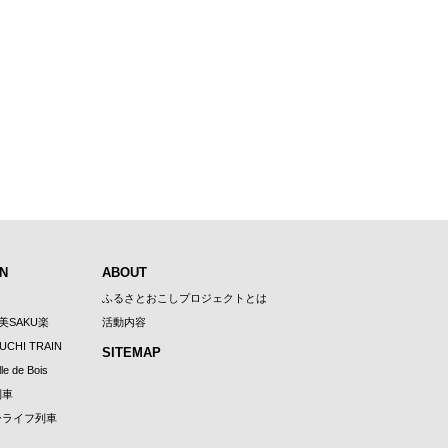
N
ABOUT
ふるさとおこしプロジェクトとは
U美SAKU楽
活動内容
UCHI TRAIN
SITEMAP
le de Bois
列車
ーライフ列車