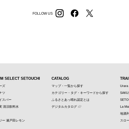
FOLLOW US
UM SELECT SETOUCHI
CATALOG
TRAI
ーズ
マップ・一覧から探す
Urara
ナツ
カテゴリー・タグ・キーワードから探す
SAK
イスバー
ふるさとあっ晴れ認定とは
SETO
実 清涼飲料水
デジタルカタログ
La Mal
地酒
ジー 瀬戸田レモン
スロ