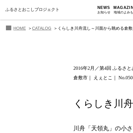
NEWS
MAGAZI
ふるさとおこしプロジェクト
お知らせ
地域のよみ
HOME
CATALOG
くらしき川舟流し～川面から眺める倉敷
ふるさと
ふるさと
ふるさと
2016年2月／第4回 ふるさ
人・もの・
倉敷市
えぇとこ
No.050
あの駅こ
おのえきTI
くらしき川舟
川舟「天領丸」の小さ