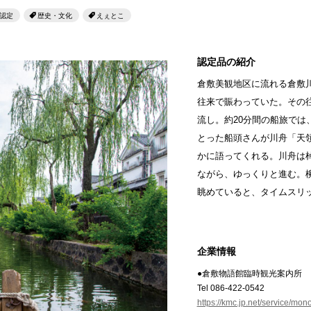
せとうちのおいしいシリーズ
第6回
瀬戸内市/備前市/和気町/赤磐市
第5回
津山市/鏡野町/吉備
認定
歴史・文化
えぇとこ
生スフレ ふわり～ぬ
第4回
倉敷市/玉野市/浅口市/里庄町
第3回
尾道市/福山市
認定品の紹介
せとうちの果実 チューハイ
第2回
真庭市/新庄村
第1回
新見市/高梁市/総
倉敷美観地区に流れる倉敷
往来で賑わっていた。その
ふるさとあっ晴れ認定とは
デジタルカタログ
流し。約20分間の船旅では
とった船頭さんが川舟「天
かに語ってくれる。川舟は
ながら、ゆっくりと進む。
眺めていると、タイムスリ
企業情報
●倉敷物語館臨時観光案内所
Tel 086-422-0542
https://kmc.jp.net/service/mon