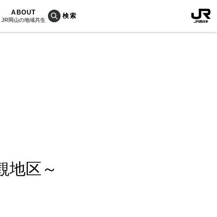
ABOUT
JR岡山の地域共生
おこしプロジェクトとは
KU楽
活動内容
RAIN
Bois
ぐ人
海を育む山々
列車
観地区～
のうめぇもん
村/奈義町/勝央町