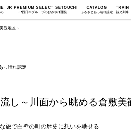
NE
JR PREMIUM SELECT SETOUCHI
CATALOG
TRAIN
もの
JR西日本グループのおみやげ開発
ふるさとあっ晴れ認定
観光列車
美観地区～
ふるさとあっ晴れ認定
図鑑
岡山海苔シリーズ
ふるさと
Urara
文庫
みんなのドーナツ
SAKU美SA
マップ・一覧から探す
散歩
岡山育ちのアイスバー
カテゴリー・タグ・キーワードから探す
SETOUCHI T
とあっ晴れ認定
こと
せとうちの果実 清涼飲料水
La Malle de 
第16回
Re：
第15回
未来へつな
の駅
雑貨シリーズ
地酒列車
第14回
持続と進化
第13回
せとうちの
MES
恋するジャージー 瀬戸田レモン
スローライフ
第12回
挑戦
第11回
せとうち
流し～川面から眺める倉敷美
蒜山ショコラ
第10回
岡山・備後の果物
第9回
岡山・備後
蒜山ショコラクッキーズ
第8回
岡山市
第7回
美作市/西粟倉
な旅で白壁の町の歴史に想いを馳せる