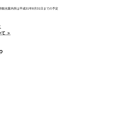
観光案内所は平成31年8月31日までの予定
と
て ＞