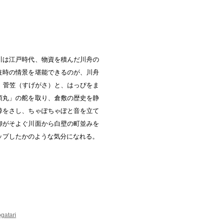
中央町/久米南町/美咲町
/笠岡市/府中市
社市/井原市/矢掛町
川は江戸時代、物資を積んだ川舟の
往時の情景を堪能できるのが、川舟
、菅笠（すげがさ）と、はっぴをま
領丸」の舵を取り、倉敷の歴史を静
棹をさし、ちゃぽちゃぽと音を立て
柳がそよぐ川面から白壁の町並みを
ップしたかのような気分になれる。
ogatari