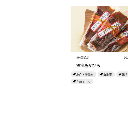
第4回認定
20
酒宝あかひら
魚介・海産物
倉敷市
第４
うめぇもん