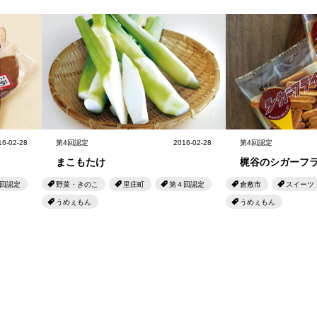
16-02-28
第4回認定
2016-02-28
第4回認定
まこもたけ
梶谷のシガーフ
回認定
野菜・きのこ
里庄町
第４回認定
倉敷市
スイーツ
うめぇもん
うめぇもん