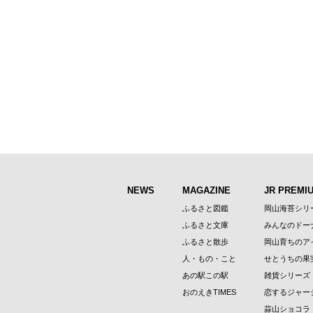
NEWS
MAGAZINE
JR PREMI
ふるさと図鑑
岡山海苔シリ
ふるさと文庫
みんなのドー
ふるさと散歩
岡山育ちのア
人・もの・こと
せとうちの果
あの駅この駅
雑貨シリーズ
おのえきTIMES
恋するジャー
蒜山ショコラ