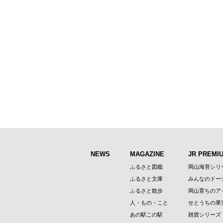
NEWS
MAGAZINE
JR PREMI
ふるさと図鑑
岡山海苔シリ
ふるさと文庫
みんなのドー
ふるさと散歩
岡山育ちのア
人・もの・こと
せとうちの果
あの駅この駅
雑貨シリーズ