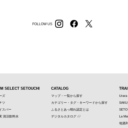
FOLLOW US
UM SELECT SETOUCHI
CATALOG
TRAI
ーズ
マップ・一覧から探す
Urara
ナツ
カテゴリー・タグ・キーワードから探す
SAK
イスバー
ふるさとあっ晴れ認定とは
SETO
実 清涼飲料水
デジタルカタログ
La Mal
地酒