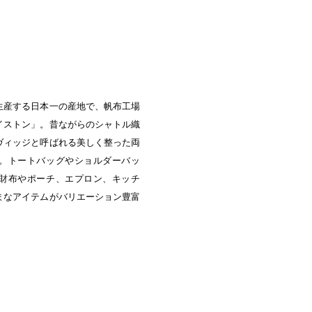
中央町/久米南町/美咲町
/笠岡市/府中市
社市/井原市/矢掛町
生産する日本一の産地で、帆布工場
イストン」。昔ながらのシャトル織
ヴィッジと呼ばれる美しく整った両
。トートバッグやショルダーバッ
財布やポーチ、エプロン、キッチ
まなアイテムがバリエーション豊富