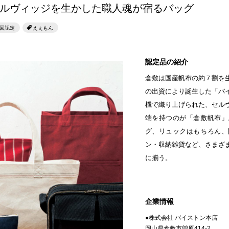
せとうちのおいしいシリーズ
ルヴィッジを生かした職人魂が宿るバッグ
第6回
瀬戸内市/備前市/和気町/赤磐市
第5回
津山市/鏡野町/吉備
生スフレ ふわり～ぬ
回認定
えぇもん
第4回
倉敷市/玉野市/浅口市/里庄町
第3回
尾道市/福山市
せとうちの果実 チューハイ
第2回
真庭市/新庄村
第1回
新見市/高梁市/総
認定品の紹介
倉敷は国産帆布の約７割を
ふるさとあっ晴れ認定とは
デジタルカタログ
の出資により誕生した「バ
機で織り上げられた、セル
端を持つのが「倉敷帆布」
グ、リュックはもちろん、
ン・収納雑貨など、さまざ
に揃う。
企業情報
●株式会社 バイストン本店
岡山県倉敷市曽原414-2