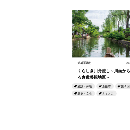
第4回認定
20
くらしき川舟流し～川面か
る倉敷美観地区～
施設・体験
倉敷市
第４回
歴史・文化
えぇとこ