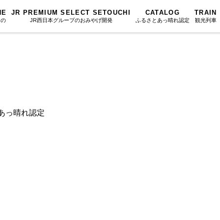
NE
JR PREMIUM SELECT SETOUCHI
CATALOG
TRAIN
もの
JR西日本グループのおみやげ開発
ふるさとあっ晴れ認定
観光列車
ふるさとあっ晴れ認定
図鑑
岡山海苔シリーズ
ふるさと
Urara
文庫
みんなのドーナツ
SAKU美SA
マップ・一覧から探す
散歩
岡山育ちのアイスバー
カテゴリー・タグ・キーワードから探す
SETOUCHI T
とあっ晴れ認定
こと
せとうちの果実 清涼飲料水
La Malle de 
第16回
Re：
第15回
未来へつな
の駅
雑貨シリーズ
地酒列車
第14回
持続と進化
第13回
せとうちの
MES
恋するジャージー 瀬戸田レモン
スローライフ
第12回
挑戦
第11回
せとうち
蒜山ショコラ
第10回
岡山・備後の果物
第9回
岡山・備後
蒜山ショコラクッキーズ
第8回
岡山市
第7回
美作市/西粟倉