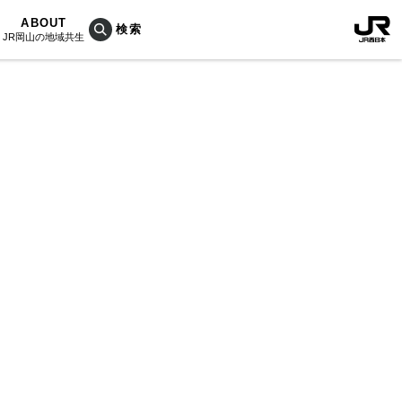
ABOUT
JR岡山の地域共生
おこしプロジェクトとは
KU楽
活動内容
RAIN
Bois
ぐ人
海を育む山々
列車
のうめぇもん
村/奈義町/勝央町