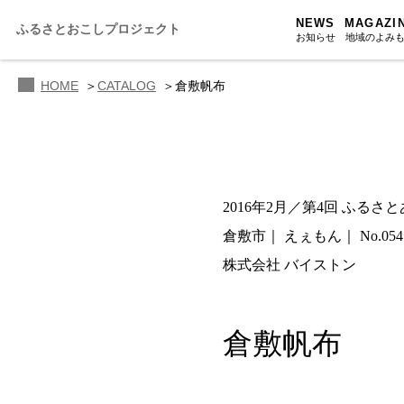
NEWS
MAGAZI
ふるさとおこしプロジェクト
お知らせ
地域のよみ
HOME
CATALOG
倉敷帆布
ふるさと
ふるさと
ふるさと
2016年2月／第4回 ふるさ
人・もの・
倉敷市
えぇもん
No.054
あの駅こ
株式会社 バイストン
おのえきTI
倉敷帆布