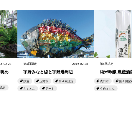
16-02-28
第4回認定
2016-02-28
第4回認定
ら眺め
宇野みなと線と宇野港周辺
純米吟醸 農産酒
鉄道
玉野市
第４回認定
浅口市
第４回認
認定
えぇとこ
アート
うめぇもん