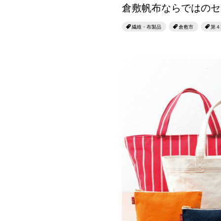
倉敷帆布ならではのセ
繊維・布製品
倉敷市
第４