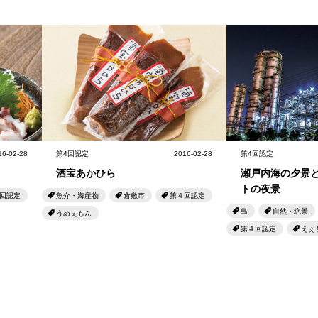
16-02-28
第4回認定
2016-02-28
第4回認定
酒宝あかひら
瀬戸内海の夕景
トの夜景
回認定
魚介・海産物
倉敷市
第４回認定
島
自然・絶景
うめぇもん
第４回認定
えぇ