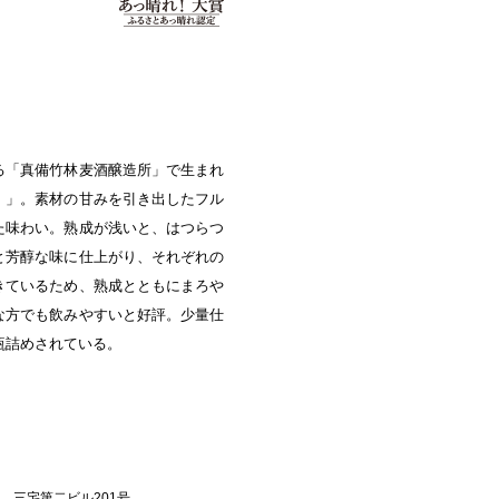
中央町/久米南町/美咲町
/笠岡市/府中市
社市/井原市/矢掛町
る「真備竹林麦酒醸造所」で生まれ
）」。素材の甘みを引き出したフル
た味わい。熟成が浅いと、はつらつ
と芳醇な味に仕上がり、それぞれの
きているため、熟成とともにまろや
な方でも飲みやすいと好評。少量仕
瓶詰めされている。
3 三宅第二ビル201号