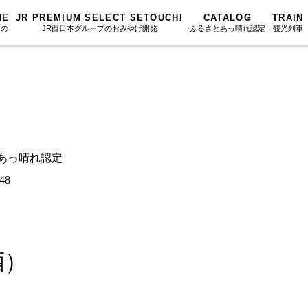
NE
JR PREMIUM SELECT SETOUCHI
CATALOG
TRAIN
もの
JR西日本グループのおみやげ開発
ふるさとあっ晴れ認定
観光列車
ふるさとあっ晴れ認定
図鑑
岡山海苔シリーズ
ふるさと
Urara
文庫
みんなのドーナツ
SAKU美SA
マップ・一覧から探す
散歩
岡山育ちのアイスバー
カテゴリー・タグ・キーワードから探す
SETOUCHI T
とあっ晴れ認定
こと
せとうちの果実 清涼飲料水
La Malle de 
第16回
Re：
第15回
未来へつな
48
の駅
雑貨シリーズ
地酒列車
第14回
持続と進化
第13回
せとうちの
MES
恋するジャージー 瀬戸田レモン
スローライフ
第12回
挑戦
第11回
せとうち
蒜山ショコラ
酒）
第10回
岡山・備後の果物
第9回
岡山・備後
蒜山ショコラクッキーズ
第8回
岡山市
第7回
美作市/西粟倉