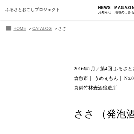
NEWS
MAGAZI
ふるさとおこしプロジェクト
お知らせ
地域のよみ
HOME
CATALOG
ささ
ふるさと
ふるさと
ふるさと
2016年2月／第4回 ふるさ
人・もの・
倉敷市
うめぇもん
No.0
あの駅こ
真備竹林麦酒醸造所
おのえきTI
ささ
（発泡