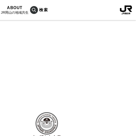
ABOUT
JR岡山の地域共生
おこしプロジェクトとは
KU楽
活動内容
RAIN
Bois
ぐ人
海を育む山々
列車
のうめぇもん
村/奈義町/勝央町