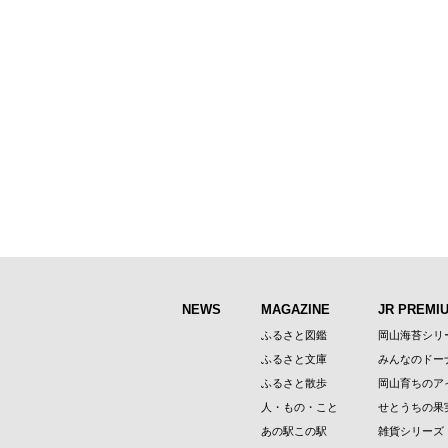
NEWS
MAGAZINE
JR PREMI
ふるさと図鑑
岡山海苔シリ
ふるさと文庫
みんなのドー
ふるさと散歩
岡山育ちのア
人・もの・こと
せとうちの果
あの駅この駅
雑貨シリーズ