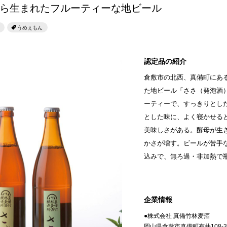
せとうちのおいしいシリーズ
ら生まれたフルーティーな地ビール
第6回
瀬戸内市/備前市/和気町/赤磐市
第5回
津山市/鏡野町/吉備
生スフレ ふわり～ぬ
うめぇもん
第4回
倉敷市/玉野市/浅口市/里庄町
第3回
尾道市/福山市
せとうちの果実 チューハイ
第2回
真庭市/新庄村
第1回
新見市/高梁市/総
認定品の紹介
倉敷市の北西、真備町にあ
ふるさとあっ晴れ認定とは
デジタルカタログ
た地ビール「ささ（発泡酒
ーティーで、すっきりとし
とした味に、よく寝かせる
美味しさがある。酵母が生
かさが増す。ビールが苦手
込みで、無ろ過・非加熱で
企業情報
●株式会社 真備竹林麦酒
岡山県倉敷市真備町有井108-