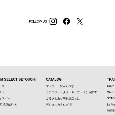
FOLLOW US
UM SELECT SETOUCHI
CATALOG
TRAI
ーズ
マップ・一覧から探す
Urara
ナツ
カテゴリー・タグ・キーワードから探す
SAK
イスバー
ふるさとあっ晴れ認定とは
SETO
実 清涼飲料水
デジタルカタログ
La Mal
地酒