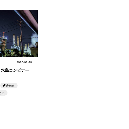
2016-02-28
と水島コンビナー
倉敷市
とこ