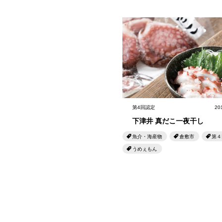
第4回認定
20
下津井 真だこ一夜干し
魚介・海産物
倉敷市
第４
うめぇもん