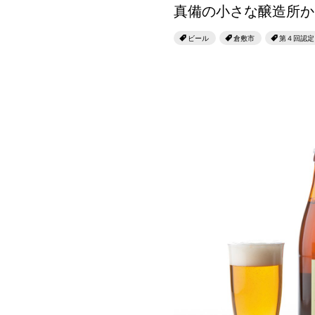
真備の小さな醸造所か
ビール
倉敷市
第４回認定