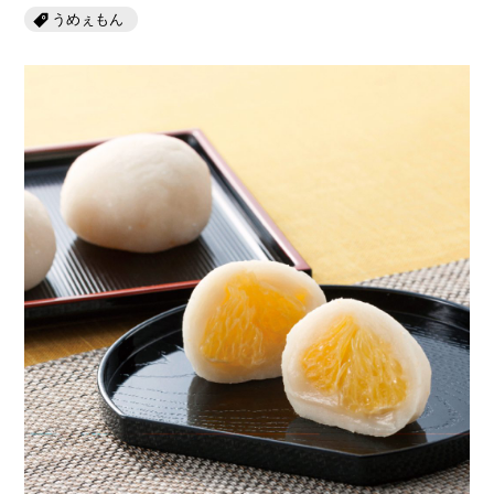
岡山海苔シリーズ
ふるさとあっ晴れ認定
うめぇもん
ふるさと散歩
みんなのドーナツ
TRAIN
人・もの・こと
観光列車
ふるさとあっ晴れ認定
岡山育ちのアイスバー
あの駅この駅
ABOUT
Urara
マップ・一覧から探す
せとうちの果実 清涼飲料水
JR岡山の地域共生
おのえきTIMES
カテゴリー・タグ・キーワードから探す
SAKU美SAKU楽
雑貨シリーズ
ふるさとおこしプロジェクトとは
SETOUCHI TRAIN
第16回
Re：
第15回
未来へつなぐ人
恋するジャージー 瀬戸田レモン
活動内容
La Malle de Bois
第14回
持続と進化
第13回
せとうちの海を育む山々
蒜山ショコラ
地酒列車
第12回
挑戦
第11回
せとうち
蒜山ショコラクッキーズ
スローライフ列車
第10回
岡山・備後の果物
第9回
岡山・備後のうめぇもん
せとうちのおいしいシリーズ
第8回
岡山市
第7回
美作市/西粟倉村/奈義町/勝央町
生スフレ ふわり～ぬ