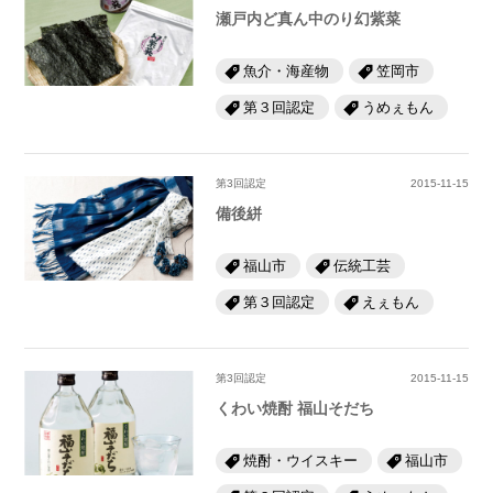
瀬戸内ど真ん中のり幻紫菜
魚介・海産物
笠岡市
第３回認定
うめぇもん
第3回認定
2015-11-15
備後絣
福山市
伝統工芸
第３回認定
えぇもん
第3回認定
2015-11-15
くわい焼酎 福山そだち
焼酎・ウイスキー
福山市